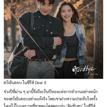
ฮวังอินยอบ ในซีรีส์ Dear X
ช่วงปีที่ผ่าน ๆ มานี้จึงถือเป็นปีทองแห่งการทำงานอย่างหนัก
ของฮวังอินยอบอย่างแท้จริง โดยเขาฝากความประทับใจครั้ง
ใหญ่ไว้ในบทบาทพี่ชายคนโตสุดอบอุ่น ‘คิมซันฮา’ ในซีรีส์