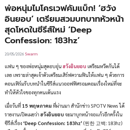
UT
พ่อหนุ่มไมโครเวฟคัมแบ็ก! ‘ฮวัง
อินยอบ’ เตรียมสวมบทบาทหัวหน้า
สุดโหดในซีรีส์ใหม่ ‘Deep
Confession: 183hz’
Swarm
20/05/2026
แฟน ๆ ของพ่อหนุ่มสุดอบอุ่น
ฮวังอินยอบ
เตรียมหวีดกันได้
เลย เพราะล่าสุดเจ้าตัวเตรียมเสิร์ฟความฟินให้แฟน ๆ ด้วยการ
คอนเฟิร์มรับบทนำในซีรีส์แนวออฟฟิศรอมคอมเรื่องใหม่ที่จะ
ทำให้หัวใจของทุกคนเต้นแรง
เมื่อวันที่
15 พฤษภาคม
ที่ผ่านมา สำนักข่าว SPOTV News ได้
รายงานเปิดเผยว่า
ฮวังอินยอบ
จะมาบุกหน้าจอแก้วอีกครั้งใน
ซีรีส์เรื่อง
‘Deep Confession: 183hz’
(찐한 고백: 183hz)