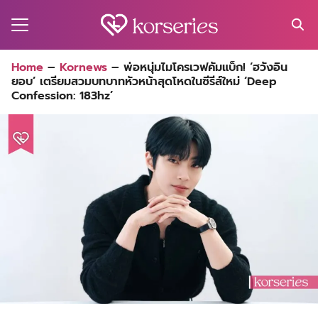
Skip
to
content
Search
Home
–
Kornews
–
พ่อหนุ่มไมโครเวฟคัมแบ็ก! ‘ฮวังอิน
for:
ยอบ’ เตรียมสวมบทบาทหัวหน้าสุดโหดในซีรีส์ใหม่ ‘Deep
MA
Confession: 183hz’
ES
CT
EL
UTY
T
EW
US