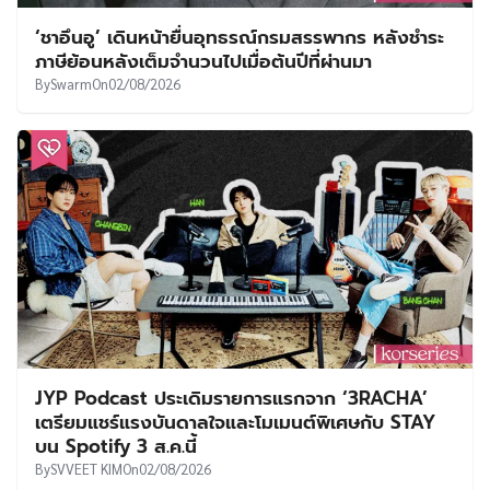
‘ชาอึนอู’ เดินหน้ายื่นอุทธรณ์กรมสรรพากร หลังชำระ
ภาษีย้อนหลังเต็มจำนวนไปเมื่อต้นปีที่ผ่านมา
By
Swarm
On
02/08/2026
JYP Podcast ประเดิมรายการแรกจาก ‘3RACHA’
เตรียมแชร์แรงบันดาลใจและโมเมนต์พิเศษกับ STAY
บน Spotify 3 ส.ค.นี้
By
SVVEET KIM
On
02/08/2026