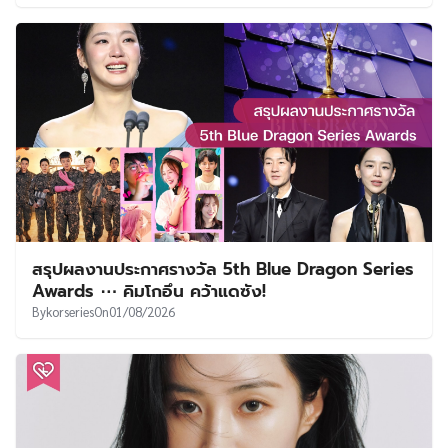
สรุปผลงานประกาศรางวัล 5th Blue Dragon Series
Awards ⋯ คิมโกอึน คว้าแดซัง!
By
korseries
On
01/08/2026