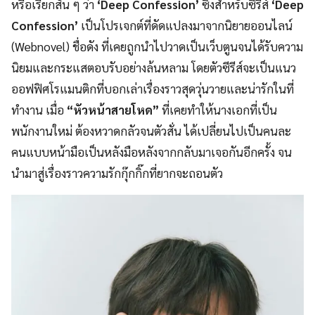
หรือเรียกสั้น ๆ ว่า
‘Deep Confession’
ซึ่งสำหรับซีรีส์
‘Deep
Confession’
เป็นโปรเจกต์ที่ดัดแปลงมาจากนิยายออนไลน์
(Webnovel) ชื่อดัง ที่เคยถูกนำไปวาดเป็นเว็บตูนจนได้รับความ
นิยมและกระแสตอบรับอย่างล้นหลาม โดยตัวซีรีส์จะเป็นแนว
ออฟฟิศโรแมนติกที่บอกเล่าเรื่องราวสุดวุ่นวายและน่ารักในที่
ทำงาน เมื่อ
“หัวหน้าสายโหด”
ที่เคยทำให้นางเอกที่เป็น
พนักงานใหม่ ต้องหวาดกลัวจนตัวสั่น ได้เปลี่ยนไปเป็นคนละ
คนแบบหน้ามือเป็นหลังมือหลังจากกลับมาเจอกันอีกครั้ง จน
นำมาสู่เรื่องราวความรักกุ๊กกิ๊กที่ยากจะถอนตัว