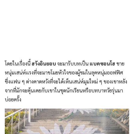
โดยในเรื่องนี้
ฮวังอินยอบ
จะมารับบทเป็น
แบคซอนโฮ
ชาย
หนุ่มเสน่ห์แรงที่จะมาขโมยหัวใจของผู้ชมในลุคหนุ่มออฟฟิศ
ซึ่งแฟน ๆ ต่างคาดหวังที่จะได้เห็นเสน่ห์มุมใหม่ ๆ ของเขาหลัง
จากที่มักจะคุ้นเคยกับเขาในชุดนักเรียนหรือบทบาทวัยรุ่นมา
บ่อยครั้ง