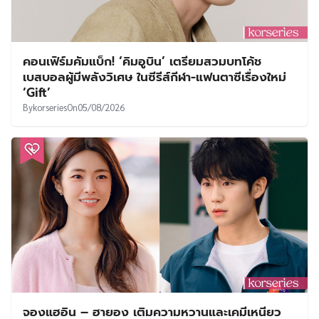
คอนเฟิร์มคัมแบ็ก! ‘คิมอูบิน’ เตรียมสวมบทโค้ช
เบสบอลผู้มีพลังวิเศษ ในซีรีส์กีฬา-แฟนตาซีเรื่องใหม่
‘Gift’
By
korseries
On
05/08/2026
จองแฮอิน – ฮายอง เติมความหวานและเคมีเหนียว