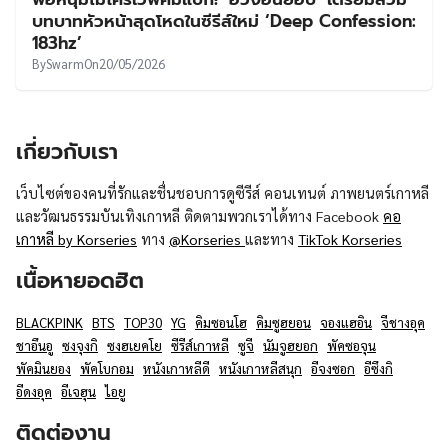
UT
บทบาทหัวหน้าสุดโหดในซีรีส์ใหม่ ‘Deep Confession:
183hz’
By
Swarm
On
20/05/2026
เกี่ยวกับเรา
เว็บไซต์ของคนที่รักและชื่นชอบการดูซีรีส์ คอนเทนต์ ภาพยนตร์เกาหลี
และวัฒนธรรมบันเทิงเกาหลี ติดตามพวกเราได้ทาง Facebook
คอ
เกาหลี by Korseries
ทาง
@Korseries
และทาง
TikTok Korseries
เนื้อหายอดฮิต
BLACKPINK
BTS
TOP30
YG
คิมซอนโฮ
คิมซูฮยอน
จองแฮอิน
จีชางอุค
ชาอึนอู
ซงจุงกิ
ซงฮเยคโย
ซีรีส์เกาหลี
ซูจี
นัมจูฮยอก
พัคซอจุน
พัคมินยอง
พัคโบกอม
หนังเกาหลีดี
หนังเกาหลีสนุก
อีจงซอก
อีซึงกิ
อีดงอุค
อีเจฮุน
ไอยู
ติดต่องาน