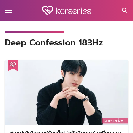
Skip
to
content
Search
for:
MA
Deep Confession 183Hz
ES
CT
EL
UTY
T
EW
US
พ่อหนุ่มไมโครเวฟคัมแบ็ก! ‘ฮวังอินยอบ’ เตรียมสวม