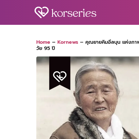
Skip
to
content
S
fo
Home
–
Kornews
–
คุณยายคิมอึลบุน แห่งภา
วัย 95 ปี