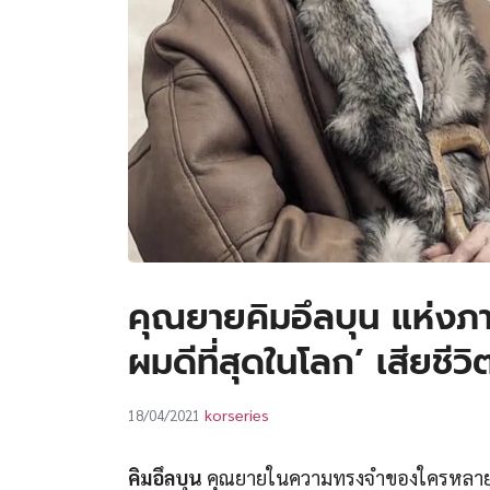
คุณยายคิมอึลบุน แห่
ผมดีที่สุดในโลก’ เสียชี
korseries
18/04/2021
คิมอึลบุน
คุณยายในความทรงจำของใครหลาย ๆ