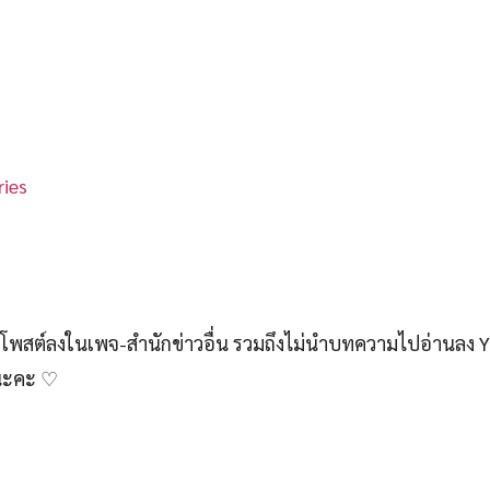
ies
สต์ลงในเพจ-สำนักข่าวอื่น รวมถึงไม่นำบทความไปอ่านลง 
์นะคะ ♡