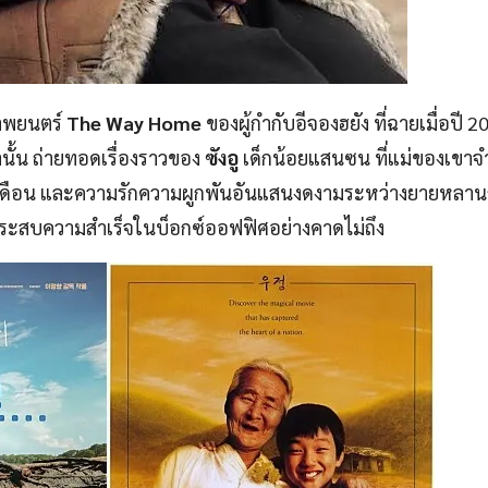
ภาพยนตร์
The Way Home
ของผู้กำกับอีจองฮยัง ที่ฉายเมื่อปี 
านั้น ถ่ายทอดเรื่องราวของ
ซังอู
เด็กน้อยแสนซน ที่แม่ของเขาจำ
เดือน และความรักความผูกพันอันแสนงดงามระหว่างยายหลานก
าวประสบความสำเร็จในบ็อกซ์ออฟฟิศอย่างคาดไม่ถึง