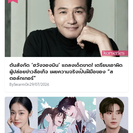
ต้นสังกัด ‘ฮวังจองมิน’ แถลงเด็ดขาด! เตรียมเอาผิด
ผู้ปล่อยข่าวลือเท็จ เผยความจริงเป็นฝีมือของ “ส
ตอล์กเกอร์”
By
Swarm
On
29/07/2026