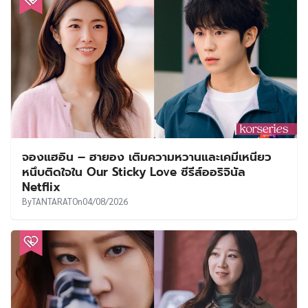
จองแฮอิน – ฮายอง เติมความหวานและเคมีเหนียว
หนึบติดใจใน Our Sticky Love ซีรีส์ออริจินัล
Netflix
By
TANTARAT
On
04/08/2026