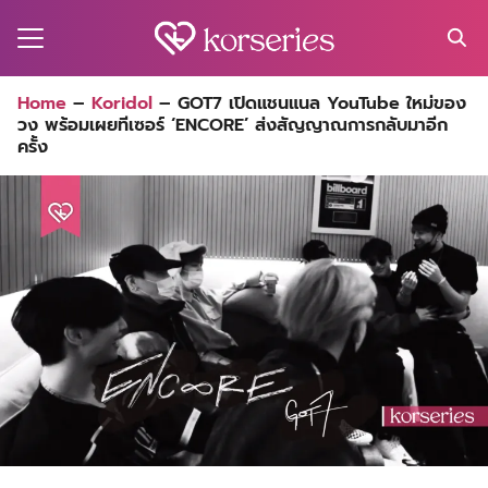
Skip
to
content
Search
Home
–
Koridol
–
GOT7 เปิดแชนแนล YouTube ใหม่ของ
for:
วง พร้อมเผยทีเซอร์ ‘ENCORE’ ส่งสัญญาณการกลับมาอีก
MA
ครั้ง
ES
CT
EL
UTY
T
EW
US