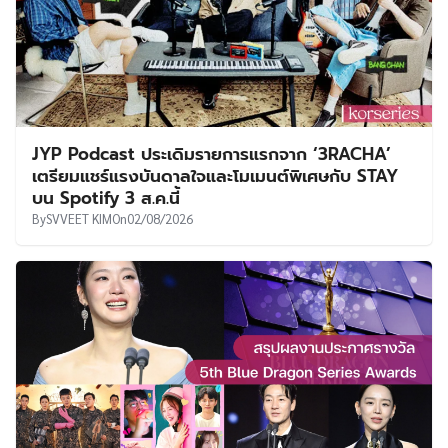
JYP Podcast ประเดิมรายการแรกจาก ‘3RACHA’
เตรียมแชร์แรงบันดาลใจและโมเมนต์พิเศษกับ STAY
บน Spotify 3 ส.ค.นี้
By
SVVEET KIM
On
02/08/2026