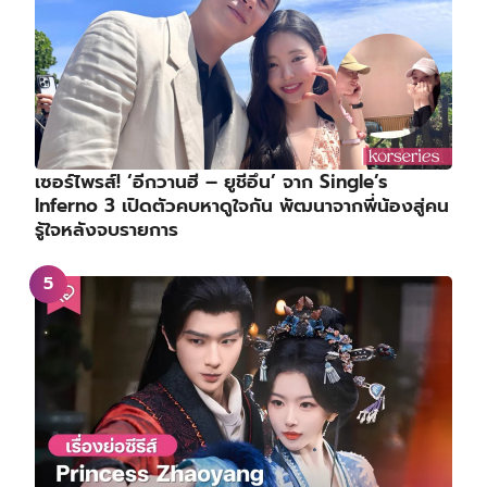
เซอร์ไพรส์! ‘อีกวานฮี – ยูชีอึน’ จาก Single’s
Inferno 3 เปิดตัวคบหาดูใจกัน พัฒนาจากพี่น้องสู่คน
รู้ใจหลังจบรายการ