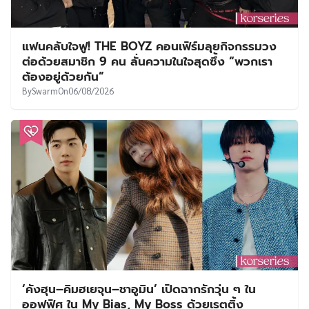
แฟนคลับใจฟู! THE BOYZ คอนเฟิร์มลุยกิจกรรมวง
ต่อด้วยสมาชิก 9 คน ลั่นความในใจสุดซึ้ง “พวกเรา
ต้องอยู่ด้วยกัน”
By
Swarm
On
06/08/2026
‘คังฮุน–คิมฮเยจุน–ชาอูมิน’ เปิดฉากรักวุ่น ๆ ใน
ออฟฟิศ ใน My Bias, My Boss ด้วยเรตติ้ง