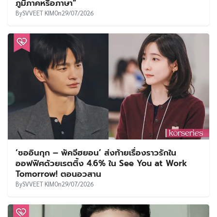
ภูมิภาคหรือภาษา”
By
SVVEET KIM
On
29/07/2026
‘ซออินกุก – พัคจีฮยอน’ ส่งท้ายเรื่องราวรักใน
ออฟฟิศด้วยเรตติ้ง 4.6% ใน See You at Work
Tomorrow! ตอนอวสาน
By
SVVEET KIM
On
29/07/2026