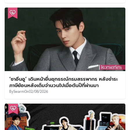
‘ชาอึนอู’ เดินหน้ายื่นอุทธรณ์กรมสรรพากร หลังชำระ
ภาษีย้อนหลังเต็มจำนวนไปเมื่อต้นปีที่ผ่านมา
By
Swarm
On
02/08/2026