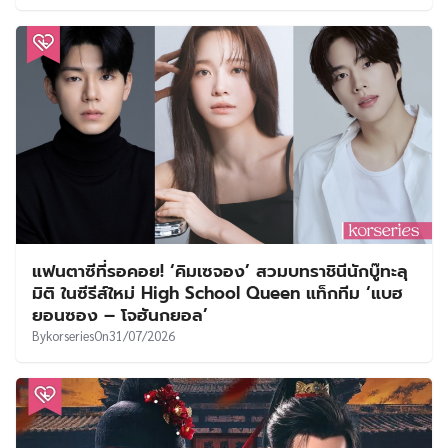
แฟนตาซีที่รอคอย! ‘คิมเซจอง’ สวมบทราชินีนักบู๊ทะลุ
มิติ ในซีรีส์ใหม่ High School Queen แท็กทีม ‘แบฮ
ยอนซอง – โจฮันกยอล’
By
korseries
On
31/07/2026