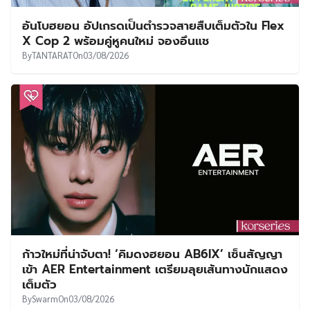
อันโบฮยอน อัปเกรดเป็นตำรวจสายสืบเต็มตัวใน Flex
X Cop 2 พร้อมคู่หูคนใหม่ จองอึนแช
By
TANTARAT
On
03/08/2026
ก้าวใหม่ที่น่าจับตา! ‘คิมดงฮยอน AB6IX’ เซ็นสัญญา
เข้า AER Entertainment เตรียมลุยเส้นทางนักแสดง
เต็มตัว
By
Swarm
On
03/08/2026