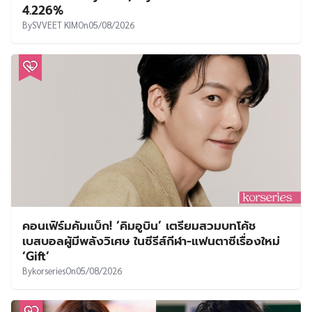
4.226%
By
SVVEET KIM
On
05/08/2026
คอนเฟิร์มคัมแบ็ก! ‘คิมอูบิน’ เตรียมสวมบทโค้ช
เบสบอลผู้มีพลังวิเศษ ในซีรีส์กีฬา-แฟนตาซีเรื่องใหม่
‘Gift’
By
korseries
On
05/08/2026