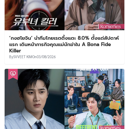
‘กงฮโยจิน’ นำทีมโกยเรตติ้งแตะ 8.0% ตั้งแต่สัปดาห์
แรก เดินหน้าภารกิจคุณแม่นักฆ่าใน A Bona Fide
Killer
By
SVVEET KIM
On
03/08/2026