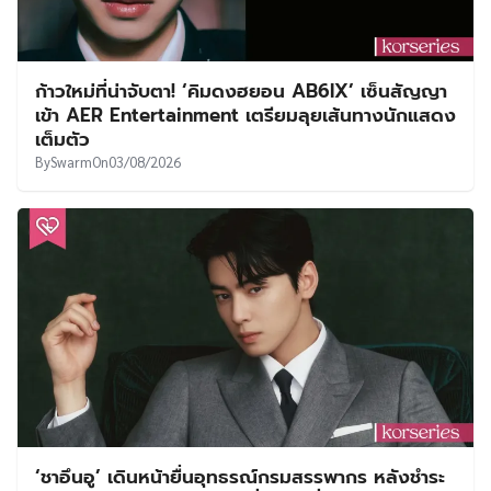
ก้าวใหม่ที่น่าจับตา! ‘คิมดงฮยอน AB6IX’ เซ็นสัญญา
เข้า AER Entertainment เตรียมลุยเส้นทางนักแสดง
เต็มตัว
By
Swarm
On
03/08/2026
‘ชาอึนอู’ เดินหน้ายื่นอุทธรณ์กรมสรรพากร หลังชำระ