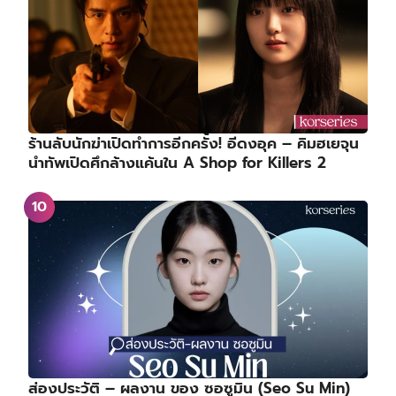
ร้านลับนักฆ่าเปิดทำการอีกครั้ง! อีดงอุค – คิมฮเยจุน
นำทัพเปิดศึกล้างแค้นใน A Shop for Killers 2
ส่องประวัติ – ผลงาน ของ ซอซูมิน (Seo Su Min)