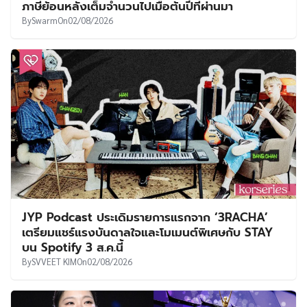
ภาษีย้อนหลังเต็มจำนวนไปเมื่อต้นปีที่ผ่านมา
By
Swarm
On
02/08/2026
JYP Podcast ประเดิมรายการแรกจาก ‘3RACHA’
เตรียมแชร์แรงบันดาลใจและโมเมนต์พิเศษกับ STAY
บน Spotify 3 ส.ค.นี้
By
SVVEET KIM
On
02/08/2026