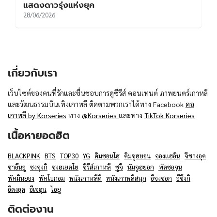
แสดงดาวรุ่งแห่งยุค
28/06/2026
เกี่ยวกับเรา
เว็บไซต์ของคนที่รักและชื่นชอบการดูซีรีส์ คอนเทนต์ ภาพยนตร์เกาหลี
และวัฒนธรรมบันเทิงเกาหลี ติดตามพวกเราได้ทาง Facebook
คอ
เกาหลี by Korseries
ทาง
@Korseries
และทาง
TikTok Korseries
เนื้อหายอดฮิต
BLACKPINK
BTS
TOP30
YG
คิมซอนโฮ
คิมซูฮยอน
จองแฮอิน
จีชางอุค
ชาอึนอู
ซงจุงกิ
ซงฮเยคโย
ซีรีส์เกาหลี
ซูจี
นัมจูฮยอก
พัคซอจุน
พัคมินยอง
พัคโบกอม
หนังเกาหลีดี
หนังเกาหลีสนุก
อีจงซอก
อีซึงกิ
อีดงอุค
อีเจฮุน
ไอยู
ติดต่องาน