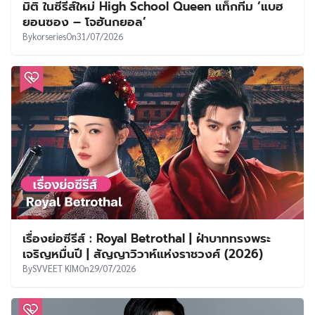
มิติ ในซีรีส์ใหม่ High School Queen แท็กทีม ‘แบฮ
ยอนซอง – โจฮันกยอล’
By
korseries
On
31/07/2026
เรื่องย่อซีรีส์ : Royal Betrothal | ฝ่าบาททรงพระ
เจริญหมื่นปี | สัญญาวิวาห์แห่งราชวงศ์ (2026)
By
SVVEET KIM
On
29/07/2026