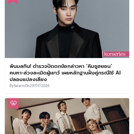
พ้นมลทิน! ตำรวจปัดตกข้อกล่าวหา ‘คิมซูฮยอน’
คบหา-ล่วงละเมิดผู้เยาว์ เผยหลักฐานฝั่งคู่กรณีใช้ AI
ปลอมแปลงเสียง
By
Swarm
On
29/07/2026