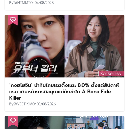
By
TANTARAT
On
04/08/2026
‘กงฮโยจิน’ นำทีมโกยเรตติ้งแตะ 8.0% ตั้งแต่สัปดาห์
แรก เดินหน้าภารกิจคุณแม่นักฆ่าใน A Bona Fide
Killer
By
SVVEET KIM
On
03/08/2026