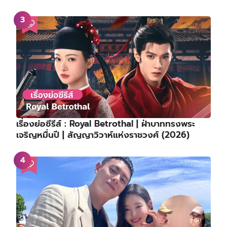
เรื่องย่อซีรีส์ : Royal Betrothal | ฝ่าบาททรงพระ
เจริญหมื่นปี | สัญญาวิวาห์แห่งราชวงศ์ (2026)