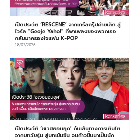
เปิดประวัติ ‘RESCENE’ จากเกิร์ลกรุ๊ปค่ายเล็ก สู่
ไวรัล “Geoje Yaho!” ที่พาเพลงของพวกเธอ
กลับมาครองใจแฟน K-POP
18/07/2026
เปิดประวัติ ‘ชเวฮยอนอุค’ กับเส้นทางการเติบโต
จากบทวัยรุ่น สู่บทเข้มข้น จนก้าวขึ้นมาเป็นนัก