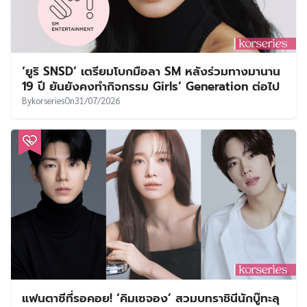
‘ยูริ SNSD’ เตรียมโบกมือลา SM หลังร่วมทางมานาน
19 ปี ยันยังคงทำกิจกรรม Girls’ Generation ต่อไป
By
korseries
On
31/07/2026
แฟนตาซีที่รอคอย! ‘คิมเซจอง’ สวมบทราชินีนักบู๊ทะลุ