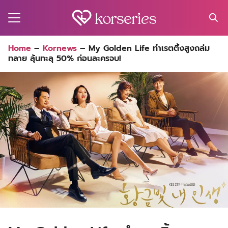
Skip
to
content
Search
Home
–
Kornews
–
My Golden Life ทำเรตติ้งสูงถล่ม
for:
ทลาย ลุ้นทะลุ 50% ก่อนละครจบ!
MA
ES
CT
EL
UTY
T
EW
US