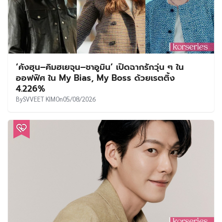
‘คังฮุน–คิมฮเยจุน–ชาอูมิน’ เปิดฉากรักวุ่น ๆ ใน
ออฟฟิศ ใน My Bias, My Boss ด้วยเรตติ้ง
4.226%
By
SVVEET KIM
On
05/08/2026