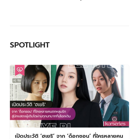
SPOTLIGHT
เปิดประวัติ ‘ฮเยริ’ จาก ‘ด็อกซอน’ ที่ใครหลายคน