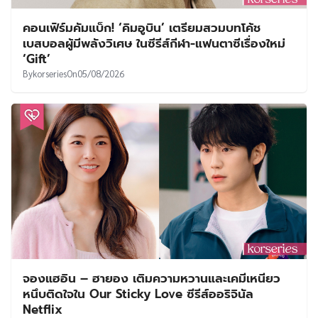
คอนเฟิร์มคัมแบ็ก! ‘คิมอูบิน’ เตรียมสวมบทโค้ช
เบสบอลผู้มีพลังวิเศษ ในซีรีส์กีฬา-แฟนตาซีเรื่องใหม่
‘Gift’
By
korseries
On
05/08/2026
จองแฮอิน – ฮายอง เติมความหวานและเคมีเหนียว
หนึบติดใจใน Our Sticky Love ซีรีส์ออริจินัล
Netflix