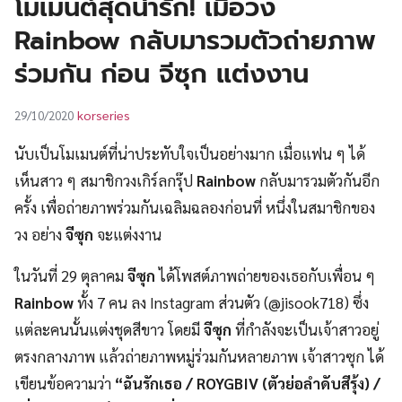
โมเมนต์สุดน่ารัก! เมื่อวง
UT
Rainbow กลับมารวมตัวถ่ายภาพ
ร่วมกัน ก่อน จีซุก แต่งงาน
korseries
29/10/2020
นับเป็นโมเมนต์ที่น่าประทับใจเป็นอย่างมาก เมื่อแฟน ๆ ได้
เห็นสาว ๆ สมาชิกวงเกิร์ลกรุ๊ป
Rainbow
กลับมารวมตัวกันอีก
ครั้ง เพื่อถ่ายภาพร่วมกันเฉลิมฉลองก่อนที่ หนึ่งในสมาชิกของ
วง อย่าง
จีซุก
จะแต่งงาน
ในวันที่ 29 ตุลาคม
จีซุก
ได้โพสต์ภาพถ่ายของเธอกับเพื่อน ๆ
Rainbow
ทั้ง 7 คน ลง Instagram ส่วนตัว (@jisook718) ซึ่ง
แต่ละคนนั้นแต่งชุดสีขาว โดยมี
จีซุก
ที่กำลังจะเป็นเจ้าสาวอยู่
ตรงกลางภาพ แล้วถ่ายภาพหมู่ร่วมกันหลายภาพ เจ้าสาวซุก ได้
เขียนข้อความว่า
“ฉันรักเธอ / ROYGBIV (ตัวย่อลำดับสีรุ้ง) /