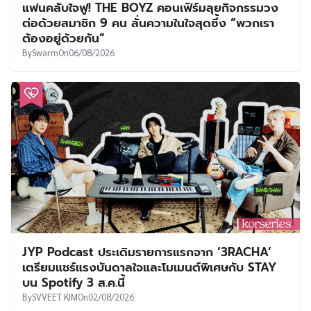
แฟนคลับใจฟู! THE BOYZ คอนเฟิร์มลุยกิจกรรมวง
ต่อด้วยสมาชิก 9 คน ลั่นความในใจสุดซึ้ง “พวกเรา
ต้องอยู่ด้วยกัน”
By
Swarm
On
06/08/2026
JYP Podcast ประเดิมรายการแรกจาก ‘3RACHA’
เตรียมแชร์แรงบันดาลใจและโมเมนต์พิเศษกับ STAY
บน Spotify 3 ส.ค.นี้
By
SVVEET KIM
On
02/08/2026