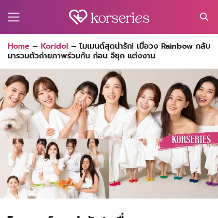
Skip
to
content
Search
Home
–
Koridol
–
โมเมนต์สุดน่ารัก! เมื่อวง Rainbow กลับ
for:
มารวมตัวถ่ายภาพร่วมกัน ก่อน จีซุก แต่งงาน
MA
ES
CT
EL
UTY
T
EW
US