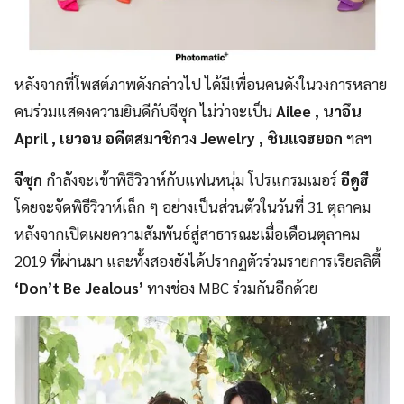
หลังจากที่โพสต์ภาพดังกล่าวไป ได้มีเพื่อนคนดังในวงการหลาย
คนร่วมแสดงความยินดีกับจีซุก ไม่ว่าจะเป็น
Ailee , นาอึน
April , เยวอน อดีตสมาชิกวง Jewelry , ชินแจฮยอก
ฯลฯ
จีซุก
กำลังจะเข้าพิธีวิวาห์กับแฟนหนุ่ม โปรแกรมเมอร์
อีดูฮี
โดยจะจัดพิธีวิวาห์เล็ก ๆ อย่างเป็นส่วนตัวในวันที่ 31 ตุลาคม
หลังจากเปิดเผยความสัมพันธ์สู่สาธารณะเมื่อเดือนตุลาคม
2019 ที่ผ่านมา และทั้งสองยังได้ปรากฏตัวร่วมรายการเรียลลิตี้
‘Don’t Be Jealous’
ทางช่อง MBC ร่วมกันอีกด้วย