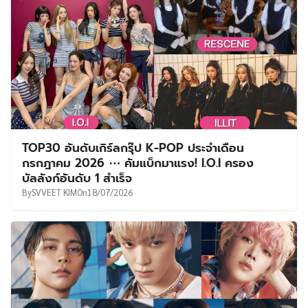
TOP30 อันดับเกิร์ลกรุ๊ป K-POP ประจำเดือน
กรกฎาคม 2026 ⋯ คัมแบ็กมาแรง! I.O.I ครอง
บัลลังก์อันดับ 1 สำเร็จ
By
SVVEET KIM
On
18/07/2026