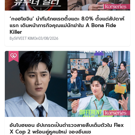
‘กงฮโยจิน’ นำทีมโกยเรตติ้งแตะ 8.0% ตั้งแต่สัปดาห์
แรก เดินหน้าภารกิจคุณแม่นักฆ่าใน A Bona Fide
Killer
By
SVVEET KIM
On
03/08/2026
อันโบฮยอน อัปเกรดเป็นตำรวจสายสืบเต็มตัวใน Flex
X Cop 2 พร้อมคู่หูคนใหม่ จองอึนแช