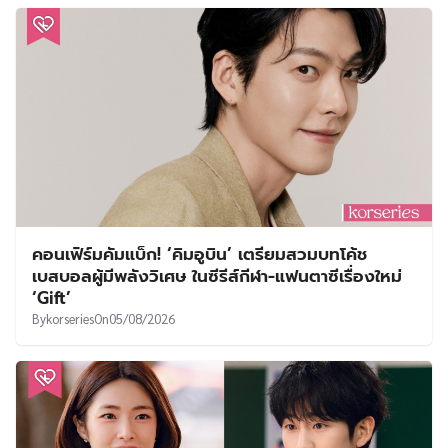
คอนเฟิร์มคัมแบ็ก! ‘คิมอูบิน’ เตรียมสวมบทโค้ช
เบสบอลผู้มีพลังวิเศษ ในซีรีส์กีฬา-แฟนตาซีเรื่องใหม่
‘Gift’
By
korseries
On
05/08/2026