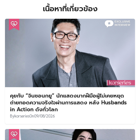
เนื้อหาที่เกี่ยวข้อง
คุยกับ “จินซอนกยู” นักแสดงมากฝีมือผู้ไม่เคยหยุด
ถ่ายทอดความจริงใจผ่านการแสดง หลัง Husbands
in Action ดังทั่วโลก
By
korseries
On
09/08/2026