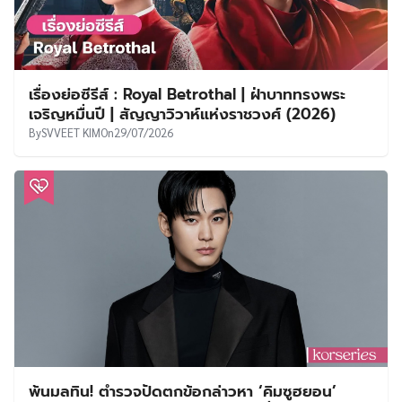
เรื่องย่อซีรีส์ : Royal Betrothal | ฝ่าบาททรงพระ
เจริญหมื่นปี | สัญญาวิวาห์แห่งราชวงศ์ (2026)
By
SVVEET KIM
On
29/07/2026
พ้นมลทิน! ตำรวจปัดตกข้อกล่าวหา ‘คิมซูฮยอน’