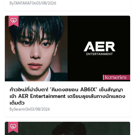
By
TANTARAT
On
03/08/2026
ก้าวใหม่ที่น่าจับตา! ‘คิมดงฮยอน AB6IX’ เซ็นสัญญา
เข้า AER Entertainment เตรียมลุยเส้นทางนักแสดง
เต็มตัว
By
Swarm
On
03/08/2026