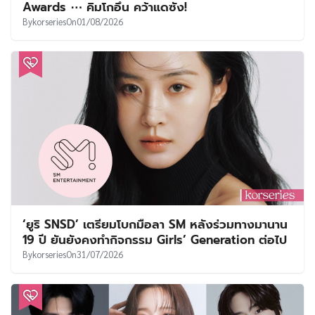
Awards ⋯ คิมโกอึน คว้าแดซัง!
By
korseries
On
01/08/2026
‘ยูริ SNSD’ เตรียมโบกมือลา SM หลังร่วมทางมานาน
19 ปี ยันยังคงทำกิจกรรม Girls’ Generation ต่อไป
By
korseries
On
31/07/2026