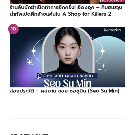
ร้านลับนักฆ่าเปิดทำการอีกครั้ง! อีดงอุค – คิมฮเยจุน
นำทัพเปิดศึกล้างแค้นใน A Shop for Killers 2
ส่องประวัติ – ผลงาน ของ ซอซูมิน (Seo Su Min)