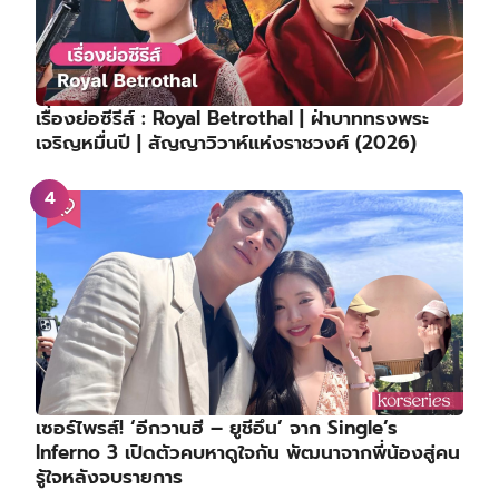
เรื่องย่อซีรีส์ : Royal Betrothal | ฝ่าบาททรงพระ
เจริญหมื่นปี | สัญญาวิวาห์แห่งราชวงศ์ (2026)
เซอร์ไพรส์! ‘อีกวานฮี – ยูชีอึน’ จาก Single’s
Inferno 3 เปิดตัวคบหาดูใจกัน พัฒนาจากพี่น้องสู่คน
รู้ใจหลังจบรายการ