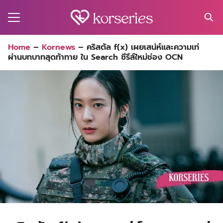
Skip
to
content
Search
Home
–
Kornews
–
คริสตัล f(x) เผยเสน่ห์และความเท่
for:
ผ่านบทบาทสุดท้าทาย ใน Search ซีรีส์ใหม่ช่อง OCN
MA
ES
CT
EL
UTY
T
EW
US