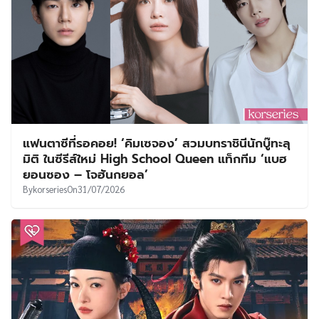
แฟนตาซีที่รอคอย! ‘คิมเซจอง’ สวมบทราชินีนักบู๊ทะลุ
มิติ ในซีรีส์ใหม่ High School Queen แท็กทีม ‘แบฮ
ยอนซอง – โจฮันกยอล’
By
korseries
On
31/07/2026