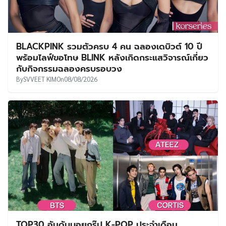
BLACKPINK รวมตัวครบ 4 คน ฉลองเดบิวต์ 10 ปี
พร้อมไลฟ์ขอโทษ BLINK หลังเกิดกระแสวิจารณ์เกี่ยว
กับกิจกรรมฉลองครบรอบวง
By
SVVEET KIM
On
08/08/2026
TOP30 อันดับบอยกรุ๊ป K-POP ประจำเดือน