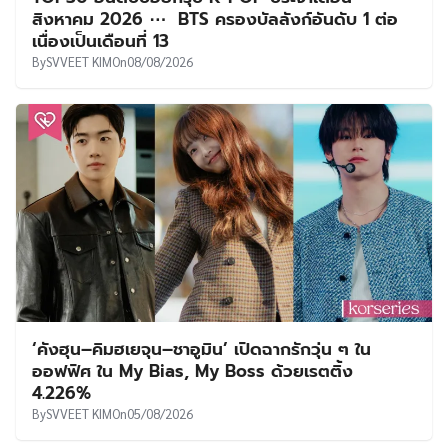
สิงหาคม 2026 ⋯ BTS ครองบัลลังก์อันดับ 1 ต่อ
เนื่องเป็นเดือนที่ 13
By
SVVEET KIM
On
08/08/2026
‘คังฮุน–คิมฮเยจุน–ชาอูมิน’ เปิดฉากรักวุ่น ๆ ใน
ออฟฟิศ ใน My Bias, My Boss ด้วยเรตติ้ง
4.226%
By
SVVEET KIM
On
05/08/2026