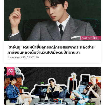
‘ชาอึนอู’ เดินหน้ายื่นอุทธรณ์กรมสรรพากร หลังชำระ
ภาษีย้อนหลังเต็มจำนวนไปเมื่อต้นปีที่ผ่านมา
By
Swarm
On
02/08/2026