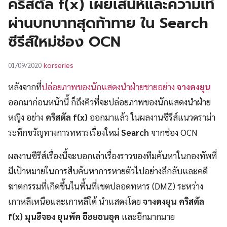
คริสตัล f(x) เผยเสน่ห์และความเท่
UT
ผ่านบทบาทสุดท้าทาย ใน Search
ซีรีส์ใหม่ช่อง OCN
korseries
01/09/2020
หลังจากที่
ปล่อยภาพของนักแสดงนำฝ่ายชายอย่าง
จางดงยุน
ออกมาก่อนหน้านี้ ก็ถึงคิวที่จะปล่อยภาพของนักแสดงนำฝ่าย
หญิง อย่าง
คริสตัล f(x)
ออกมาแล้ว ในผลงานซีรีส์แนวดราม่า
ระทึกขวัญทางการทหารเรื่องใหม่
Search
จากช่อง OCN
ผลงานซีรีส์เรื่องนี้จะบอกเล่าเรื่องราวของทีมค้นหาในกองทัพที่
มีเป้าหมายในการสืบค้นหาการหายตัวไปอย่างลึกลับและคดี
ฆาตกรรมที่เกิดขึ้นในพื้นที่เขตปลอดทหาร (DMZ) ระหว่าง
เกาหลีเหนือและเกาหลีใต้ นำแสดงโดย
จางดงยุน คริสตัล
f(x) มุนฮีจอง ยุนพัค อีฮยอนอุค
และอีกมากมาย