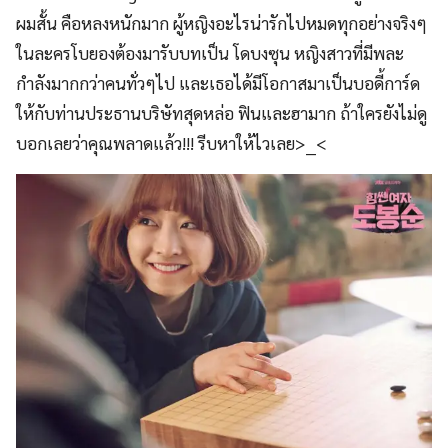
ผมสั้น คือหลงหนักมาก ผู้หญิงอะไรน่ารักไปหมดทุกอย่างจริงๆ
ในละครโบยองต้องมารับบทเป็น โดบงซุน หญิงสาวที่มีพละ
กำลังมากกว่าคนทั่วๆไป และเธอได้มีโอกาสมาเป็นบอดี้การ์ด
ให้กับท่านประธานบริษัทสุดหล่อ ฟินและฮามาก ถ้าใครยังไม่ดู
บอกเลยว่าคุณพลาดแล้ว!!! รีบหาให้ไวเลย>__<