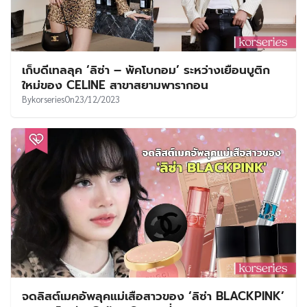
เก็บดีเทลลุค ‘ลิซ่า – พัคโบกอม’ ระหว่างเยือนบูติก
ใหม่ของ CELINE สาขาสยามพารากอน
By
korseries
On
23/12/2023
จดลิสต์เมคอัพลุคแม่เสือสาวของ ‘ลิซ่า BLACKPINK’