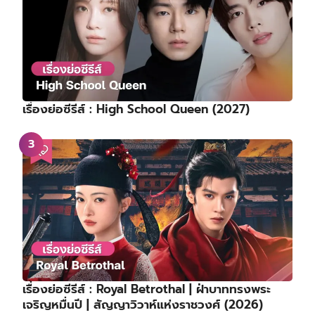
เรื่องย่อซีรีส์ : High School Queen (2027)
เรื่องย่อซีรีส์ : Royal Betrothal | ฝ่าบาททรงพระ
เจริญหมื่นปี | สัญญาวิวาห์แห่งราชวงศ์ (2026)