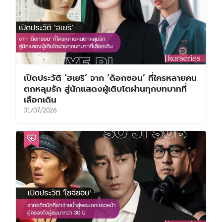
เปิดประวัติ ‘ฮเยริ’ จาก ‘ด็อกซอน’ ที่ใครหลายคน
ตกหลุมรัก สู่นักแสดงผู้เติบโตผ่านทุกบทบาทที่
เลือกเดิน
31/07/2026