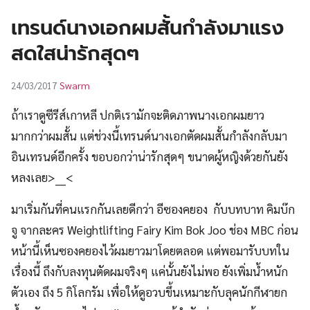
UT
เทรนด์นางเอกผมสั้นกำลังมาแรง
สดใสน่ารักสุดๆ
Swarm
24/03/2017
ถ้าเราดูซีรีส์เกาหลี ปกติเรามักจะติดภาพนางเอกผมยาว
มากกว่าผมสั้น แต่ช่วงนี้เทรนด์นางเอกตัดผมสั้นกำลังกลับมา
อินเทรนด์อีกครั้ง ขอบอกว่าน่ารักสุดๆ ขนาดผู้หญิงด้วยกันยัง
หลงเลย>___<
มาเริ่มกันที่คนแรกกันเลยดีกว่า อีซองคยอง กับบทบาท คิมบ๊ก
จู จากละคร Weightlifting Fairy Kim Bok Joo ช่อง MBC ก่อน
หน้านี้เห็นซองคยองไว้ผมยาวมาโดยตลอด แต่พอมารับบทใน
เรื่องนี้ ถึงกับลงทุนตัดผมจริงๆ แค่นั้นยังไม่พอ ยังเพิ่มน้ำหนัก
ตัวเอง ถึง 5 กิโลกรัม เพื่อให้ดูอวบขึ้นเหมาะกับลุคนักกีฬายก