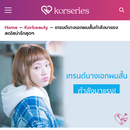
Skip
to
content
Search
Home
–
Korbeauty
–
เทรนด์นางเอกผมสั้นกำลังมาแรง
for:
สดใสน่ารักสุดๆ
MA
ES
CT
EL
UTY
T
EW
US