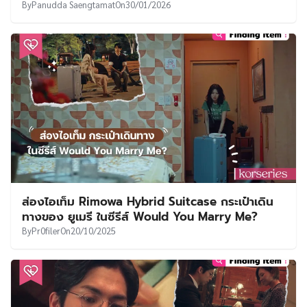
By
Panudda Saengtamat
On
30/01/2026
ส่องไอเท็ม Rimowa Hybrid Suitcase กระเป๋าเดิน
ทางของ ยูเมรี ในซีรีส์ Would You Marry Me?
By
Pr0filer
On
20/10/2025