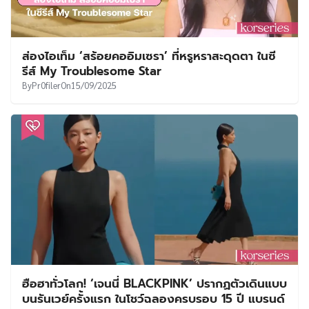
ส่องไอเท็ม ‘สร้อยคออิมเซรา’ ที่หรูหราสะดุดตา ในซี
รีส์ My Troublesome Star
By
Pr0filer
On
15/09/2025
ฮือฮาทั่วโลก! ‘เจนนี่ BLACKPINK’ ปรากฏตัวเดินแบบ
บนรันเวย์ครั้งแรก ในโชว์ฉลองครบรอบ 15 ปี แบรนด์