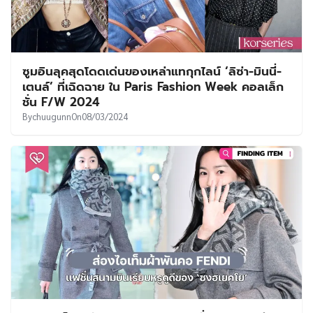
ซูมอินลุคสุดโดดเด่นของเหล่าแทกุกไลน์ ‘ลิซ่า-มินนี่-
เตนล์’ ที่เฉิดฉาย ใน Paris Fashion Week คอลเล็ก
ชั่น F/W 2024
By
chuugunn
On
08/03/2024