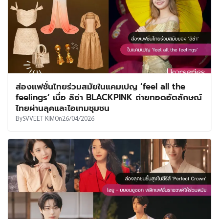
ส่องแฟชั่นไทยร่วมสมัยในแคมเปญ ‘feel all the
feelings’ เมื่อ ลิซ่า BLACKPINK ถ่ายทอดอัตลักษณ์
ไทยผ่านลุคและไอเทมชุมชน
By
SVVEET KIM
On
26/04/2026