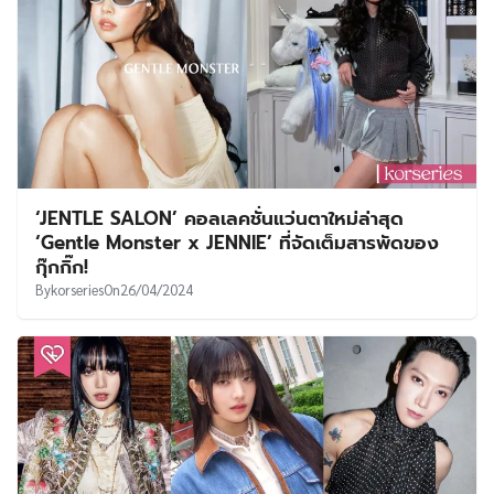
‘JENTLE SALON’ คอลเลคชั่นแว่นตาใหม่ล่าสุด
‘Gentle Monster x JENNIE’ ที่จัดเต็มสารพัดของ
กุ๊กกิ๊ก!
By
korseries
On
26/04/2024