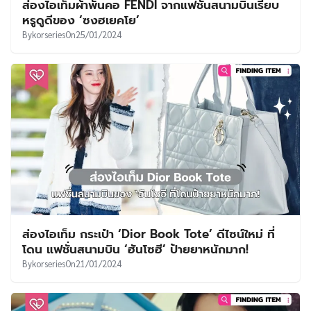
ส่องไอเท็มผ้าพันคอ FENDI จากแฟชั่นสนามบินเรียบ
หรูดูดีของ ‘ซงฮเยคโย’
By
korseries
On
25/01/2024
ส่องไอเท็ม กระเป๋า ‘Dior Book Tote’ ดีไซน์ใหม่ ที่
โดน แฟชั่นสนามบิน ‘ฮันโซฮี’ ป้ายยาหนักมาก!
By
korseries
On
21/01/2024