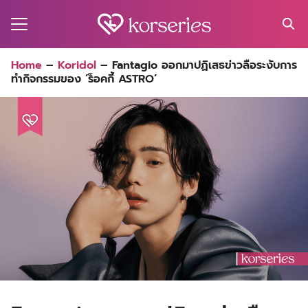
Skip
to
content
Search
Home
–
Koridol
–
Fantagio ออกมาปฏิเสธข่าวลือระงับการ
for:
ทำกิจกรรมของ ‘ร็อคกี้ ASTRO’
MA
ES
CT
EL
UTY
T
EW
US