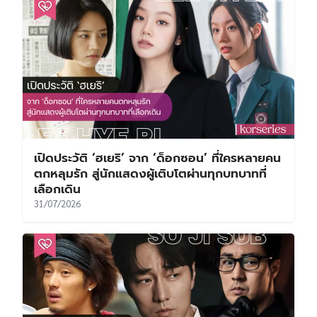
เปิดประวัติ ‘ฮเยริ’ จาก ‘ด็อกซอน’ ที่ใครหลายคน
ตกหลุมรัก สู่นักแสดงผู้เติบโตผ่านทุกบทบาทที่
เลือกเดิน
31/07/2026