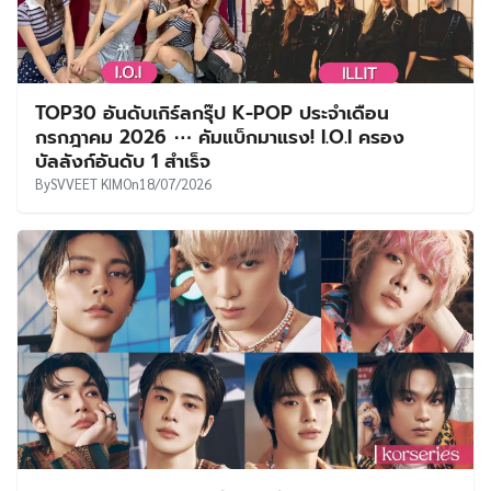
TOP30 อันดับเกิร์ลกรุ๊ป K-POP ประจำเดือน
กรกฎาคม 2026 ⋯ คัมแบ็กมาแรง! I.O.I ครอง
บัลลังก์อันดับ 1 สำเร็จ
By
SVVEET KIM
On
18/07/2026