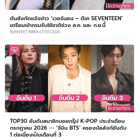
ต้นสังกัดแจ้งข่าว ‘เวอร์นอน – ดีเค SEVENTEEN’
เตรียมเข้ากรมรับใช้ชาติช่วง ส.ค. และ ก.ย.นี้
By
SVVEET KIM
On
27/07/2026
TOP30 อันดับสมาชิกบอยกรุ๊ป K-POP ประจำเดือน
กรกฎาคม 2026 ⋯ ‘จีมิน BTS’ ครองบัลลังก์อันดับ
1 ต่อเนื่องเป็นเดือนที่ 3