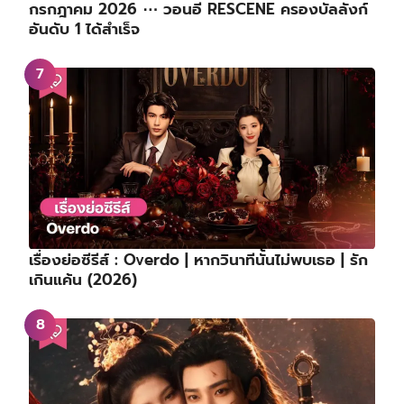
กรกฎาคม 2026 ⋯ วอนอี RESCENE ครองบัลลังก์
อันดับ 1 ได้สำเร็จ
เรื่องย่อซีรีส์ : Overdo | หากวินาทีนั้นไม่พบเธอ | รัก
เกินแค้น (2026)