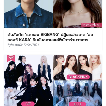
ต้นสังกัด ‘แดซอง BIGBANG’ ปฏิเสธข่าวเดต ‘ฮอ
ยองจี KARA’ ยืนยันสถานะแค่พี่น้องร่วมวงการ
By
Swarm
On
22/06/2026