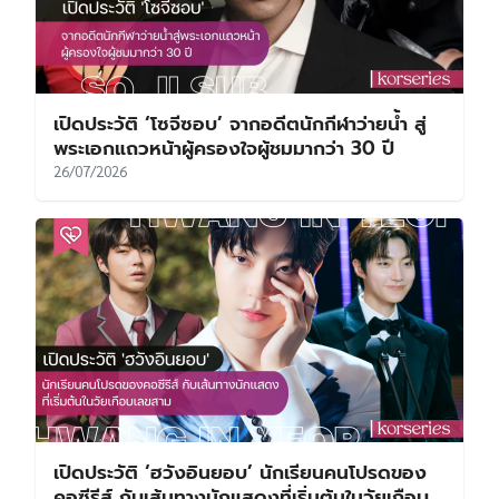
เปิดประวัติ ‘โซจีซอบ’ จากอดีตนักกีฬาว่ายน้ำ สู่
พระเอกแถวหน้าผู้ครองใจผู้ชมมากว่า 30 ปี
26/07/2026
เปิดประวัติ ‘ฮวังอินยอบ’ นักเรียนคนโปรดของ
คอซีรีส์ กับเส้นทางนักแสดงที่เริ่มต้นในวัยเกือบ