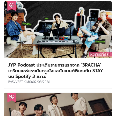
JYP Podcast ประเดิมรายการแรกจาก ‘3RACHA’
เตรียมแชร์แรงบันดาลใจและโมเมนต์พิเศษกับ STAY
บน Spotify 3 ส.ค.นี้
By
SVVEET KIM
On
02/08/2026