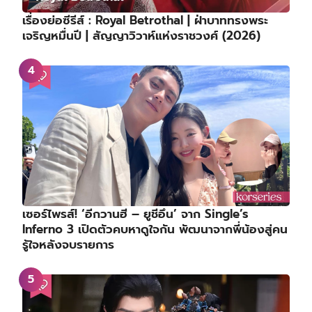
เรื่องย่อซีรีส์ : Royal Betrothal | ฝ่าบาททรงพระ
เจริญหมื่นปี | สัญญาวิวาห์แห่งราชวงศ์ (2026)
เซอร์ไพรส์! ‘อีกวานฮี – ยูชีอึน’ จาก Single’s
Inferno 3 เปิดตัวคบหาดูใจกัน พัฒนาจากพี่น้องสู่คน
รู้ใจหลังจบรายการ