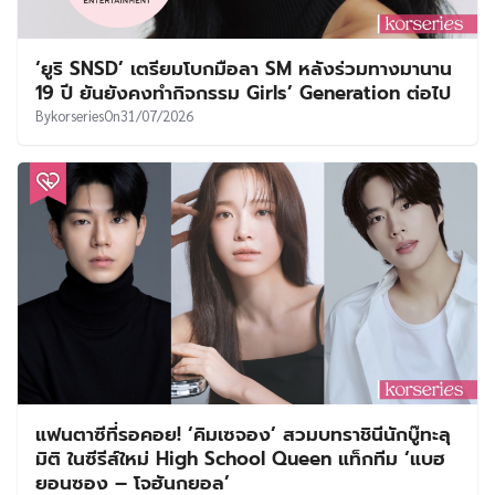
‘ยูริ SNSD’ เตรียมโบกมือลา SM หลังร่วมทางมานาน
19 ปี ยันยังคงทำกิจกรรม Girls’ Generation ต่อไป
By
korseries
On
31/07/2026
แฟนตาซีที่รอคอย! ‘คิมเซจอง’ สวมบทราชินีนักบู๊ทะลุ
มิติ ในซีรีส์ใหม่ High School Queen แท็กทีม ‘แบฮ
ยอนซอง – โจฮันกยอล’