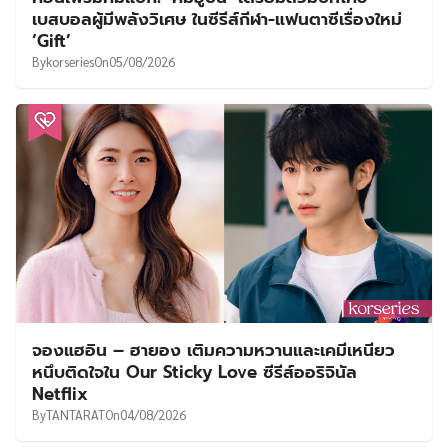
เบสบอลผู้มีพลังวิเศษ ในซีรีส์กีฬา-แฟนตาซีเรื่องใหม่
‘Gift’
By
korseries
On
05/08/2026
จองแฮอิน – ฮายอง เติมความหวานและเคมีเหนียว
หนึบติดใจใน Our Sticky Love ซีรีส์ออริจินัล
Netflix
By
TANTARAT
On
04/08/2026