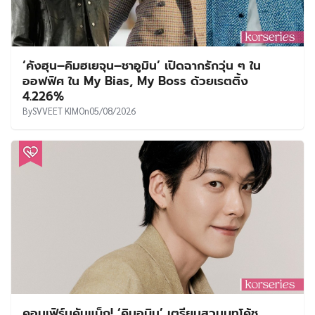
‘คังฮุน–คิมฮเยจุน–ชาอูมิน’ เปิดฉากรักวุ่น ๆ ใน
ออฟฟิศ ใน My Bias, My Boss ด้วยเรตติ้ง
4.226%
By
SVVEET KIM
On
05/08/2026
คอนเฟิร์มคัมแบ็ก! ‘คิมอูบิน’ เตรียมสวมบทโค้ช