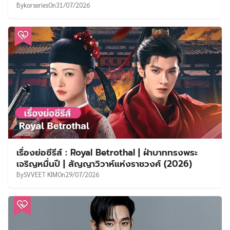
By
korseries
On
31/07/2026
เรื่องย่อซีรีส์ : Royal Betrothal | ฝ่าบาททรงพระ
เจริญหมื่นปี | สัญญาวิวาห์แห่งราชวงศ์ (2026)
By
SVVEET KIM
On
29/07/2026