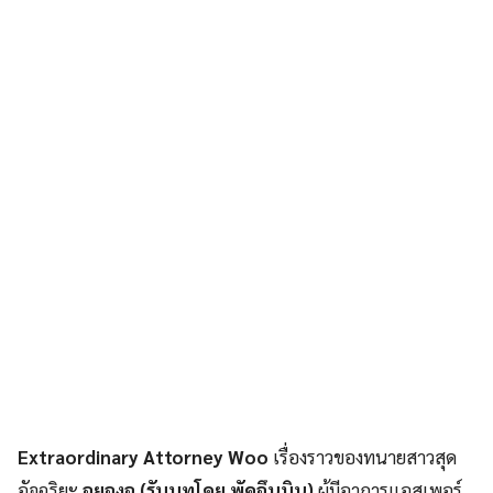
Extraordinary Attorney Woo
เรื่องราวของทนายสาวสุด
อัจฉริยะ
อูยองอู (รับบทโดย พัคอึนบิน)
ผู้มีอาการแอสเพอร์