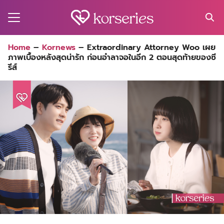
Skip
to
content
Search
Home
–
Kornews
–
Extraordinary Attorney Woo เผย
for:
ภาพเบื้องหลังสุดน่ารัก ก่อนอำลาจอในอีก 2 ตอนสุดท้ายของซี
MA
รีส์
ES
CT
EL
UTY
T
EW
US