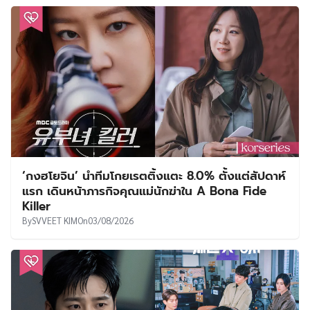
‘กงฮโยจิน’ นำทีมโกยเรตติ้งแตะ 8.0% ตั้งแต่สัปดาห์
แรก เดินหน้าภารกิจคุณแม่นักฆ่าใน A Bona Fide
Killer
By
SVVEET KIM
On
03/08/2026