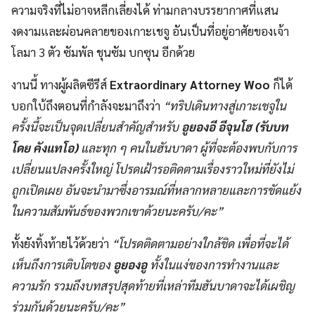
ความจริงที่ไม่อาจหลีกเลี่ยงได้ ท่ามกลางบรรยากาศที่แสน
งดงามและผ่อนคลายของเกาะเชจู อันเป็นที่อยู่อาศัยของเจ้า
โลมา 3 ตัว ซัมพัล ชุนซัม บกซุน อีกด้วย
งานนี้ ทางผู้ผลิตซีรีส์
Extraordinary Attorney Woo
ก็ได้
บอกใบ้ถึงตอนที่กำลังจะมาถึงว่า
“ทริปเดินทางสู่เกาะเชจูใน
ครั้งนี้จะเป็นจุดเปลี่ยนสำคัญสำหรับ
อูยองอี อีจุนโฮ
(รับบท
โดย คังแทโอ)
และทุก ๆ คนในฮันบาดา ผู้ที่จะต้องพบกับการ
เปลี่ยนแปลงครั้งใหญ่ โปรดเฝ้ารอติดตามเรื่องราวใหม่ที่ยังไม่
ถูกเปิดเผย อันจะนำมาซึ่งอารมณ์ที่หลากหลายและการขัดแย้ง
ในความสัมพันธ์ของพวกเขาด้วยนะครับ/คะ”
ทั้งยังทิ้งท้ายไว้ด้วยว่า
“โปรดติดตามอย่างใกล้ชิด เพื่อที่จะได้
เห็นถึงการเติบโตของ
อูยองอู
ทั้งในแง่ของการทำงานและ
ความรัก รวมถึงบทสรุปสุดท้ายที่เหล่าทีมฮันบาดาจะได้เผชิญ
ร่วมกันด้วยนะครับ/คะ”