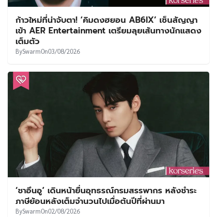
ก้าวใหม่ที่น่าจับตา! ‘คิมดงฮยอน AB6IX’ เซ็นสัญญา
เข้า AER Entertainment เตรียมลุยเส้นทางนักแสดง
เต็มตัว
By
Swarm
On
03/08/2026
‘ชาอึนอู’ เดินหน้ายื่นอุทธรณ์กรมสรรพากร หลังชำระ
ภาษีย้อนหลังเต็มจำนวนไปเมื่อต้นปีที่ผ่านมา
By
Swarm
On
02/08/2026