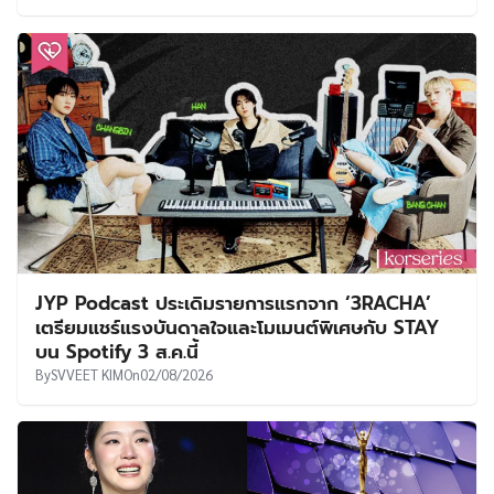
JYP Podcast ประเดิมรายการแรกจาก ‘3RACHA’
เตรียมแชร์แรงบันดาลใจและโมเมนต์พิเศษกับ STAY
บน Spotify 3 ส.ค.นี้
By
SVVEET KIM
On
02/08/2026