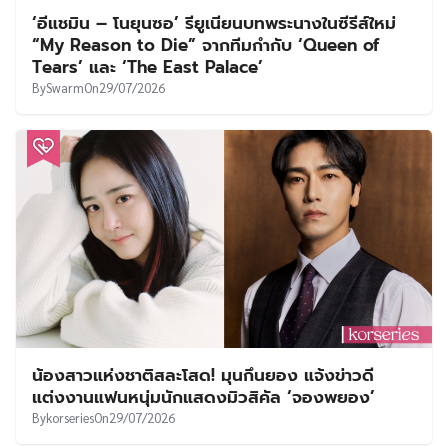
‘อีแชมิน – โนยุนซอ’ รียูเนียนบทพระนางในซีรีส์ใหม่
“My Reason to Die” จากทีมกำกับ ‘Queen of
Tears’ และ ‘The East Palace’
By
Swarm
On
29/07/2026
น้องสาวแห่งชาติสละโสด! มุนกึนยอง แจ้งข่าวดี
แต่งงานแฟนหนุ่มนักแสดงมิวสิคัล ‘จองพยอง’
By
korseries
On
29/07/2026