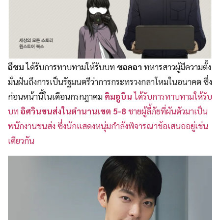
อีซม
ได้รับการทาบทามให้รับบท
ซอลอา
ทหารสาวผู้มีความตั้ง
มั่นฝันถึงการเป็นรัฐมนตรีว่าการกระทรวงกลาโหมในอนาคต ซึ่ง
ก่อนหน้านี้ในเดือนกรกฎาคม
คิมอูบิน
ได้รับการทาบทามให้รับ
บท
อิศวินขนส่งในตำนานเขต 5-8
ชายผู้ลี้ภัยที่ผันตัวมาเป็น
พนักงานขนส่ง ซึ่งนักแสดงหนุ่มกำลังพิจารณาข้อเสนออยู่เช่น
เดียวกัน