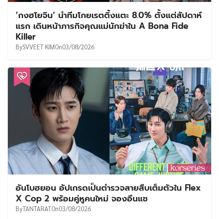
‘กงฮโยจิน’ นำทีมโกยเรตติ้งแตะ 8.0% ตั้งแต่สัปดาห์
แรก เดินหน้าภารกิจคุณแม่นักฆ่าใน A Bona Fide
Killer
By
SVVEET KIM
On
03/08/2026
อันโบฮยอน อัปเกรดเป็นตำรวจสายสืบเต็มตัวใน Flex
X Cop 2 พร้อมคู่หูคนใหม่ จองอึนแช
By
TANTARAT
On
03/08/2026