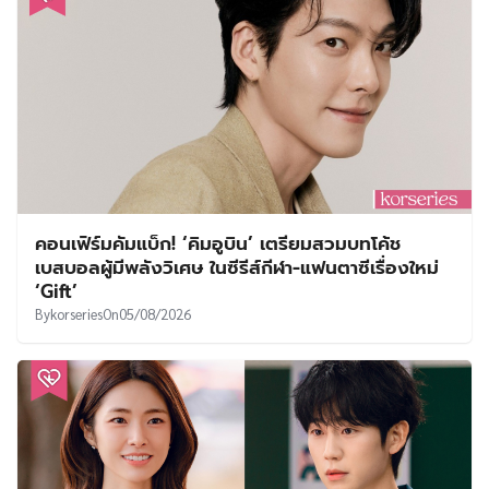
คอนเฟิร์มคัมแบ็ก! ‘คิมอูบิน’ เตรียมสวมบทโค้ช
เบสบอลผู้มีพลังวิเศษ ในซีรีส์กีฬา-แฟนตาซีเรื่องใหม่
‘Gift’
By
korseries
On
05/08/2026