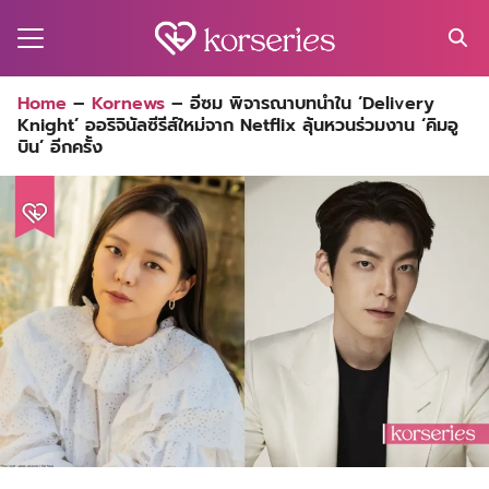
Skip
to
content
Search
Home
–
Kornews
–
อีซม พิจารณาบทนำใน ‘Delivery
for:
Knight’ ออริจินัลซีรีส์ใหม่จาก Netflix ลุ้นหวนร่วมงาน ‘คิมอู
MA
บิน’ อีกครั้ง
ES
CT
EL
UTY
T
EW
US