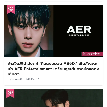
ก้าวใหม่ที่น่าจับตา! ‘คิมดงฮยอน AB6IX’ เซ็นสัญญา
เข้า AER Entertainment เตรียมลุยเส้นทางนักแสดง
เต็มตัว
By
Swarm
On
03/08/2026