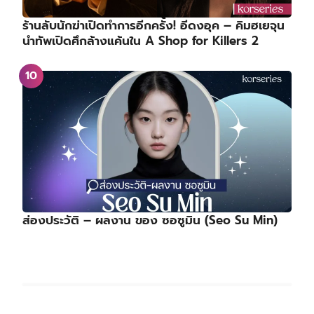
ร้านลับนักฆ่าเปิดทำการอีกครั้ง! อีดงอุค – คิมฮเยจุน
นำทัพเปิดศึกล้างแค้นใน A Shop for Killers 2
ส่องประวัติ – ผลงาน ของ ซอซูมิน (Seo Su Min)