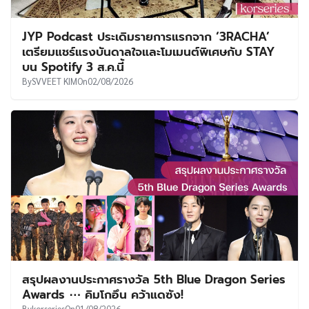
JYP Podcast ประเดิมรายการแรกจาก ‘3RACHA’
เตรียมแชร์แรงบันดาลใจและโมเมนต์พิเศษกับ STAY
บน Spotify 3 ส.ค.นี้
By
SVVEET KIM
On
02/08/2026
สรุปผลงานประกาศรางวัล 5th Blue Dragon Series
Awards ⋯ คิมโกอึน คว้าแดซัง!
By
korseries
On
01/08/2026