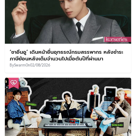
‘ชาอึนอู’ เดินหน้ายื่นอุทธรณ์กรมสรรพากร หลังชำระ
ภาษีย้อนหลังเต็มจำนวนไปเมื่อต้นปีที่ผ่านมา
By
Swarm
On
02/08/2026