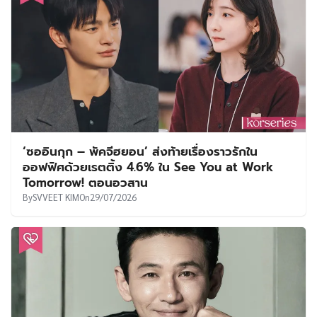
‘ซออินกุก – พัคจีฮยอน’ ส่งท้ายเรื่องราวรักใน
ออฟฟิศด้วยเรตติ้ง 4.6% ใน See You at Work
Tomorrow! ตอนอวสาน
By
SVVEET KIM
On
29/07/2026