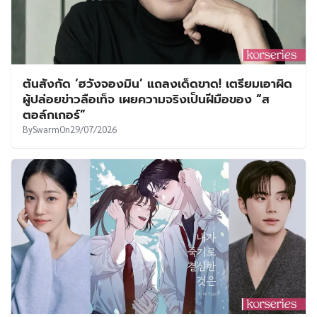
ต้นสังกัด ‘ฮวังจองมิน’ แถลงเด็ดขาด! เตรียมเอาผิด
ผู้ปล่อยข่าวลือเท็จ เผยความจริงเป็นฝีมือของ “ส
ตอล์กเกอร์”
By
Swarm
On
29/07/2026