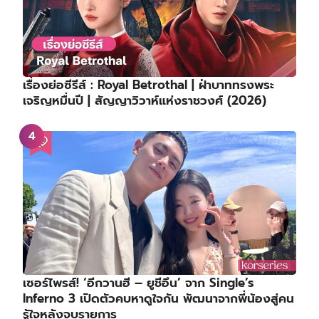
เรื่องย่อซีรีส์ : Royal Betrothal | ฝ่าบาททรงพระ
เจริญหมื่นปี | สัญญาวิวาห์แห่งราชวงศ์ (2026)
เซอร์ไพรส์! ‘อีกวานฮี – ยูชีอึน’ จาก Single’s
Inferno 3 เปิดตัวคบหาดูใจกัน พัฒนาจากพี่น้องสู่คน
รู้ใจหลังจบรายการ