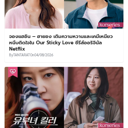
จองแฮอิน – ฮายอง เติมความหวานและเคมีเหนียว
หนึบติดใจใน Our Sticky Love ซีรีส์ออริจินัล
Netflix
By
TANTARAT
On
04/08/2026