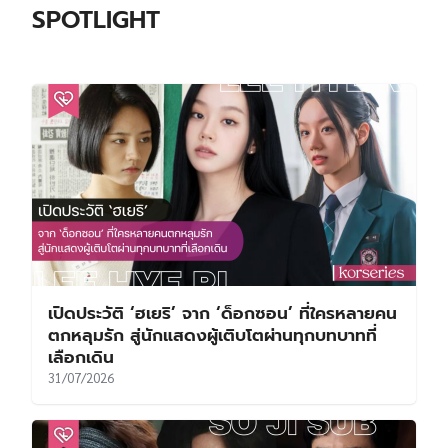
SPOTLIGHT
เปิดประวัติ ‘ฮเยริ’ จาก ‘ด็อกซอน’ ที่ใครหลายคน
ตกหลุมรัก สู่นักแสดงผู้เติบโตผ่านทุกบทบาทที่
เลือกเดิน
31/07/2026