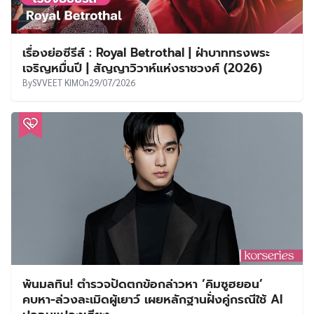
เรื่องย่อซีรีส์ : Royal Betrothal | ฝ่าบาททรงพระ
เจริญหมื่นปี | สัญญาวิวาห์แห่งราชวงศ์ (2026)
By
SVVEET KIM
On
29/07/2026
พ้นมลทิน! ตำรวจปัดตกข้อกล่าวหา ‘คิมซูฮยอน’
คบหา-ล่วงละเมิดผู้เยาว์ เผยหลักฐานฝั่งคู่กรณีใช้ AI