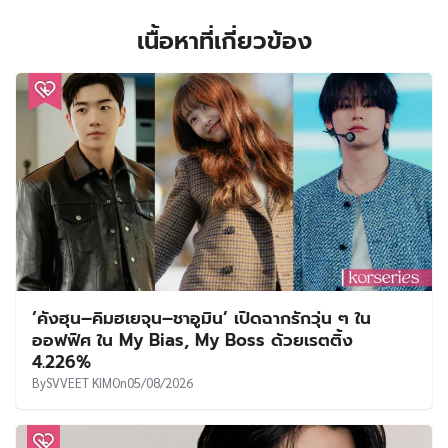
เนื้อหาที่เกี่ยวข้อง
‘คังฮุน–คิมฮเยจุน–ชาอูมิน’ เปิดฉากรักวุ่น ๆ ใน
ออฟฟิศ ใน My Bias, My Boss ด้วยเรตติ้ง
4.226%
By
SVVEET KIM
On
05/08/2026