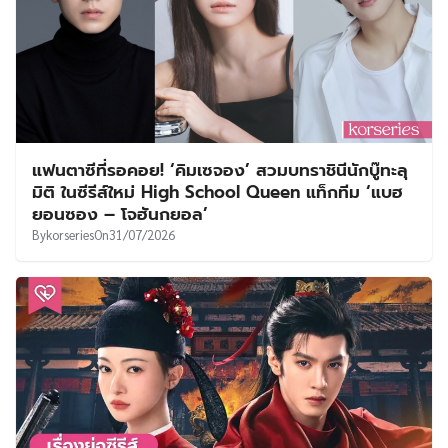
แฟนตาซีที่รอคอย! ‘คิมเซจอง’ สวมบทราชินีนักบู๊ทะลุ
มิติ ในซีรีส์ใหม่ High School Queen แท็กทีม ‘แบฮ
ยอนซอง – โจฮันกยอล’
By
korseries
On
31/07/2026