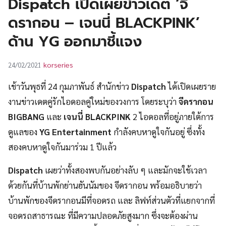
Dispatch เปิดเผยข่าวเดต ‘จี
UT
ดรากอน – เจนนี่ BLACKPINK’
ด้าน YG ออกมาชี้แจง
korseries
24/02/2021
เช้าวันพุธที่ 24 กุมภาพันธ์ สำนักข่าว
Dispatch
ได้เปิดเผยราย
งานข่าวเดตคู่รักไอดอลคู่ใหม่ของวงการ โดยระบุว่า
จีดรากอน
BIGBANG
และ
เจนนี่ BLACKPINK
2 ไอดอลที่อยู่ภายใต้การ
ดูแลของ
YG Entertainment
กำลังคบหาดูใจกันอยู่ ซึ่งทั้ง
สองคบหาดูใจกันมาร่วม 1 ปีแล้ว
Dispatch
เผยว่าทั้งสองพบกันอย่างลับ ๆ และมักจะใช้เวลา
ด้วยกันที่บ้านพักย่านฮันนัมของ จีดรากอน พร้อมอธิบายว่า
บ้านพักของจีดรากอนมีที่จอดรถ และ ลิฟท์ส่วนตัวที่แยกจากที่
จอดรถสาธารณะ ที่มีความปลอดภัยสูงมาก ซึ่งจะต้องผ่าน