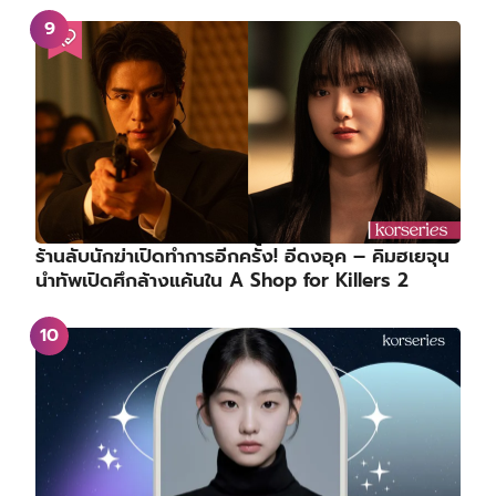
ร้านลับนักฆ่าเปิดทำการอีกครั้ง! อีดงอุค – คิมฮเยจุน
นำทัพเปิดศึกล้างแค้นใน A Shop for Killers 2