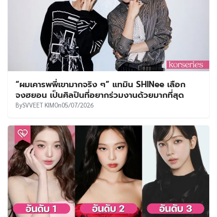
“ผมเคารพพี่เขามากจริง ๆ” แทมิน SHINee เลือก
จงฮยอน เป็นศิลปินที่อยากร่วมงานด้วยมากที่สุด
By
SVVEET KIM
On
05/07/2026