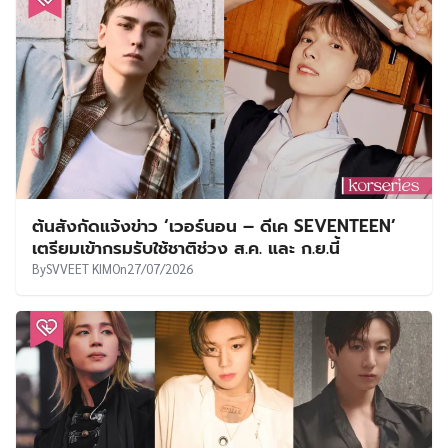
ต้นสังกัดแจ้งข่าว ‘เวอร์นอน – ดีเค SEVENTEEN’
เตรียมเข้ากรมรับใช้ชาติช่วง ส.ค. และ ก.ย.นี้
By
SVVEET KIM
On
27/07/2026