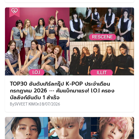
TOP30 อันดับเกิร์ลกรุ๊ป K-POP ประจำเดือน
กรกฎาคม 2026 ⋯ คัมแบ็กมาแรง! I.O.I ครอง
บัลลังก์อันดับ 1 สำเร็จ
By
SVVEET KIM
On
18/07/2026