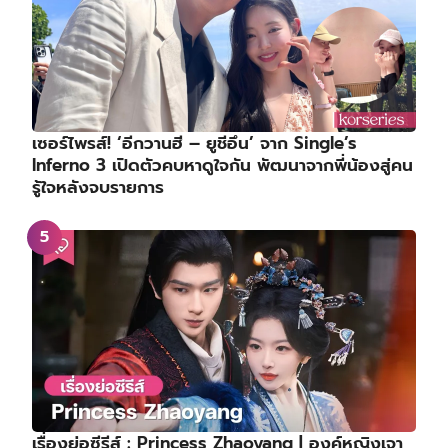
เซอร์ไพรส์! ‘อีกวานฮี – ยูชีอึน’ จาก Single’s
Inferno 3 เปิดตัวคบหาดูใจกัน พัฒนาจากพี่น้องสู่คน
รู้ใจหลังจบรายการ
เรื่องย่อซีรีส์ : Princess Zhaoyang | องค์หญิงเจา