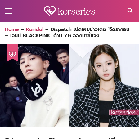
Skip
to
content
Search
Home
–
Koridol
–
Dispatch เปิดเผยข่าวเดต ‘จีดรากอน
for:
– เจนนี่ BLACKPINK’ ด้าน YG ออกมาชี้แจง
MA
ES
CT
EL
UTY
T
EW
US