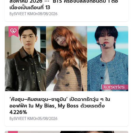
สิงหาคม 2026 ⋯ BTS ครองบัลลังก์อันดับ 1 ต่อ
เนื่องเป็นเดือนที่ 13
By
SVVEET KIM
On
08/08/2026
‘คังฮุน–คิมฮเยจุน–ชาอูมิน’ เปิดฉากรักวุ่น ๆ ใน
ออฟฟิศ ใน My Bias, My Boss ด้วยเรตติ้ง
4.226%
By
SVVEET KIM
On
05/08/2026