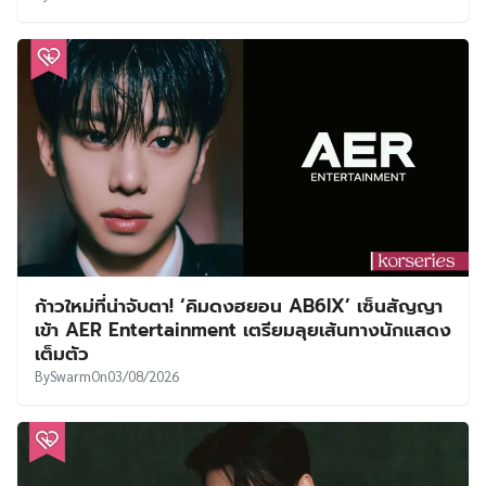
ก้าวใหม่ที่น่าจับตา! ‘คิมดงฮยอน AB6IX’ เซ็นสัญญา
เข้า AER Entertainment เตรียมลุยเส้นทางนักแสดง
เต็มตัว
By
Swarm
On
03/08/2026