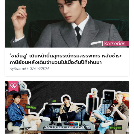
‘ชาอึนอู’ เดินหน้ายื่นอุทธรณ์กรมสรรพากร หลังชำระ
ภาษีย้อนหลังเต็มจำนวนไปเมื่อต้นปีที่ผ่านมา
By
Swarm
On
02/08/2026