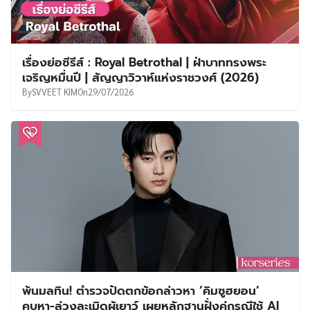
เรื่องย่อซีรีส์ : Royal Betrothal | ฝ่าบาททรงพระ
เจริญหมื่นปี | สัญญาวิวาห์แห่งราชวงศ์ (2026)
By
SVVEET KIM
On
29/07/2026
พ้นมลทิน! ตำรวจปัดตกข้อกล่าวหา ‘คิมซูฮยอน’
คบหา-ล่วงละเมิดผู้เยาว์ เผยหลักฐานฝั่งคู่กรณีใช้ AI