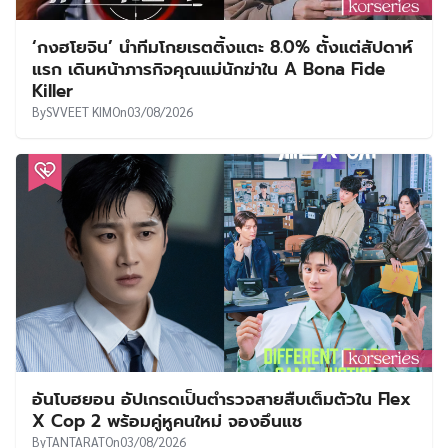
‘กงฮโยจิน’ นำทีมโกยเรตติ้งแตะ 8.0% ตั้งแต่สัปดาห์
แรก เดินหน้าภารกิจคุณแม่นักฆ่าใน A Bona Fide
Killer
By
SVVEET KIM
On
03/08/2026
อันโบฮยอน อัปเกรดเป็นตำรวจสายสืบเต็มตัวใน Flex
X Cop 2 พร้อมคู่หูคนใหม่ จองอึนแช
By
TANTARAT
On
03/08/2026