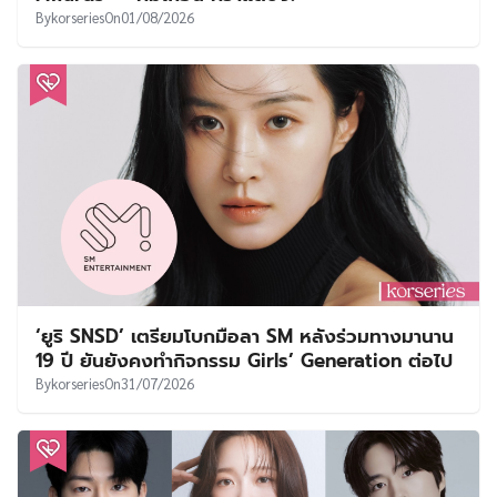
By
korseries
On
01/08/2026
‘ยูริ SNSD’ เตรียมโบกมือลา SM หลังร่วมทางมานาน
19 ปี ยันยังคงทำกิจกรรม Girls’ Generation ต่อไป
By
korseries
On
31/07/2026