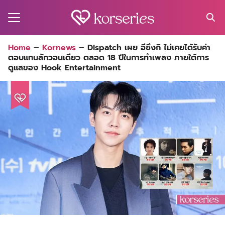
Skip
to
content
Search
Home
–
Kornews
–
Dispatch เผย อีซึงกิ ไม่เคยได้รับค่า
for:
ตอบแทนสักวอนเดียว ตลอด 18 ปีในการทำเพลง ภายใต้การ
MA
ดูแลของ Hook Entertainment
ES
CT
EL
UTY
T
EW
US