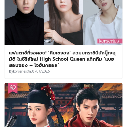
แฟนตาซีที่รอคอย! ‘คิมเซจอง’ สวมบทราชินีนักบู๊ทะลุ
มิติ ในซีรีส์ใหม่ High School Queen แท็กทีม ‘แบฮ
ยอนซอง – โจฮันกยอล’
By
korseries
On
31/07/2026