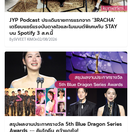
JYP Podcast ประเดิมรายการแรกจาก ‘3RACHA’
เตรียมแชร์แรงบันดาลใจและโมเมนต์พิเศษกับ STAY
บน Spotify 3 ส.ค.นี้
By
SVVEET KIM
On
02/08/2026
สรุปผลงานประกาศรางวัล 5th Blue Dragon Series
Awards ⋯ คิมโกอึน คว้าแดซัง!