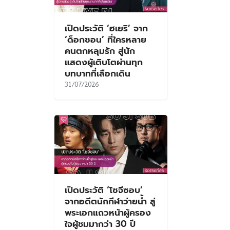
เปิดประวัติ ‘ฮเยริ’ จาก
‘ด็อกซอน’ ที่ใครหลาย
คนตกหลุมรัก สู่นัก
แสดงผู้เติบโตผ่านทุก
บทบาทที่เลือกเดิน
31/07/2026
เปิดประวัติ ‘โซจีซอบ’
จากอดีตนักกีฬาว่ายน้ำ สู่
พระเอกแถวหน้าผู้ครอง
ใจผู้ชมมากว่า 30 ปี