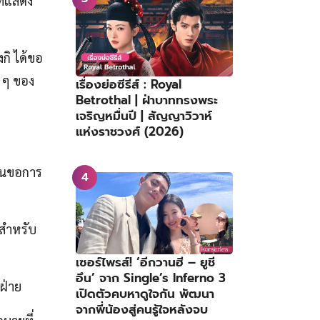
ัทแสดง
กิ ได้ขอ
 ๆ ของ
เรื่องย่อซีรีส์ : Royal
Betrothal | ฝ่าบาททรงพระ
เจริญหมื่นปี | สัญญาวิวาห์
แห่งราชวงศ์ (2026)
ื่นขอการ
มสำหรับ
เซอร์ไพรส์! ‘อีกวานฮี – ยูชี
อึน’ จาก Single’s Inferno 3
ฝ่าย
เปิดตัวคบหาดูใจกัน พัฒนา
จากพี่น้องสู่คนรู้ใจหลังจบ