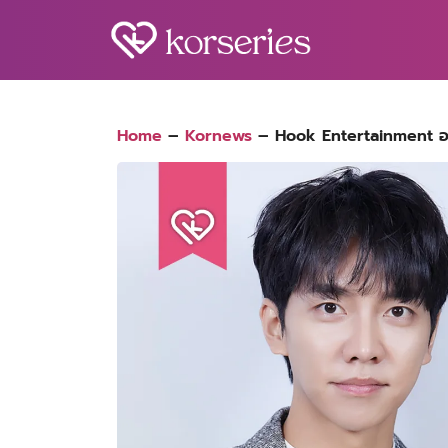
Skip
to
content
S
fo
Home
–
Kornews
–
Hook Entertainment ออก