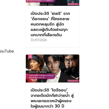
เปิดประวัติ ‘ฮเยริ’ จาก
‘ด็อกซอน’ ที่ใครหลาย
คนตกหลุมรัก สู่นัก
แสดงผู้เติบโตผ่านทุก
บทบาทที่เลือกเดิน
31/07/2026
YouTube
เปิดประวัติ ‘โซจีซอบ’
จากอดีตนักกีฬาว่ายน้ำ สู่
พระเอกแถวหน้าผู้ครอง
ใจผู้ชมมากว่า 30 ปี