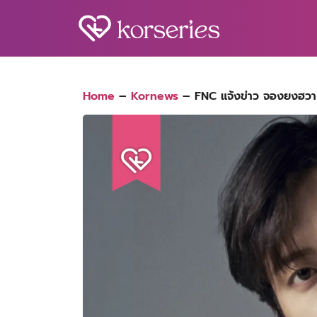
Skip
to
content
S
fo
Home
–
Kornews
–
FNC แจ้งข่าว จองยงฮวา 