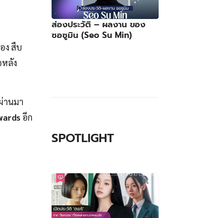
ส่องประวัติ – ผลงาน ของ
ซอซูมิน (Seo Su Min)
อง สืบ
อหลัง
่ผ่านมา
wards
อีก
SPOTLIGHT