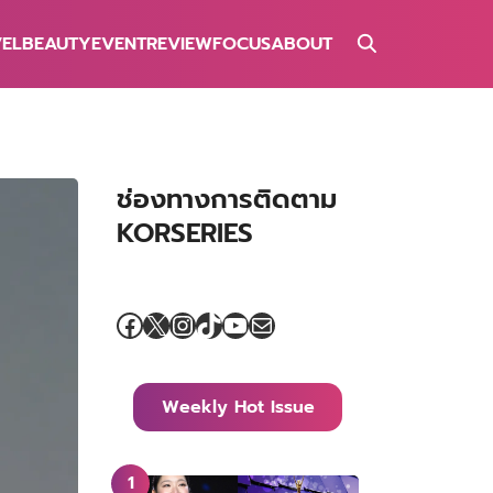
VEL
BEAUTY
EVENT
REVIEW
FOCUS
ABOUT
ช่องทางการติดตาม
KORSERIES
Facebook
X
Instagram
TikTok
YouTube
Mail
Weekly Hot Issue