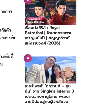
จากการ
เรื่องย่อซีรีส์ : Royal
กักตัว
Betrothal | ฝ่าบาททรงพระ
เจริญหมื่นปี | สัญญาวิวาห์
วยการพัก
แห่งราชวงศ์ (2026)
เต็มที่
าง
เซอร์ไพรส์! ‘อีกวานฮี – ยูชี
อึน’ จาก Single’s Inferno 3
เปิดตัวคบหาดูใจกัน พัฒนา
จากพี่น้องสู่คนรู้ใจหลังจบ