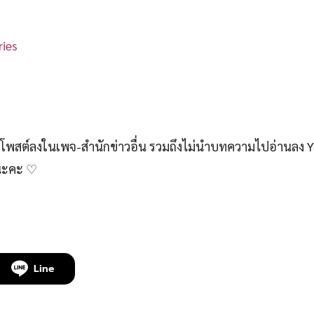
ies
สต์ลงในเพจ-สำนักข่าวอื่น รวมถึงไม่นำบทความไปอ่านลง 
์นะคะ ♡
Line