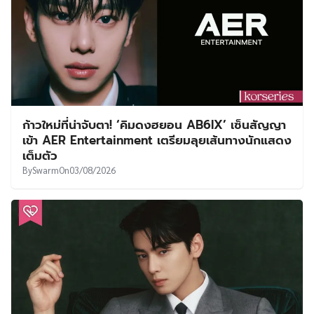
ก้าวใหม่ที่น่าจับตา! ‘คิมดงฮยอน AB6IX’ เซ็นสัญญา
เข้า AER Entertainment เตรียมลุยเส้นทางนักแสดง
เต็มตัว
By
Swarm
On
03/08/2026