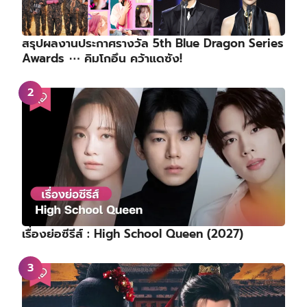
สรุปผลงานประกาศรางวัล 5th Blue Dragon Series
Awards ⋯ คิมโกอึน คว้าแดซัง!
เรื่องย่อซีรีส์ : High School Queen (2027)