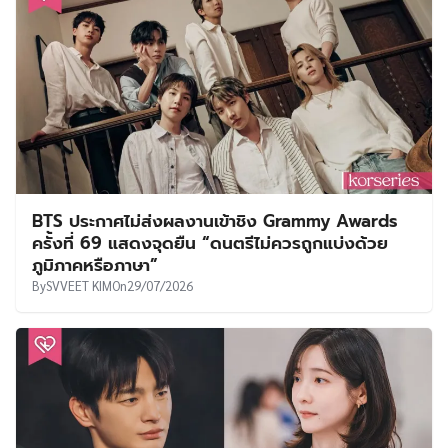
BTS ประกาศไม่ส่งผลงานเข้าชิง Grammy Awards
ครั้งที่ 69 แสดงจุดยืน “ดนตรีไม่ควรถูกแบ่งด้วย
ภูมิภาคหรือภาษา”
By
SVVEET KIM
On
29/07/2026