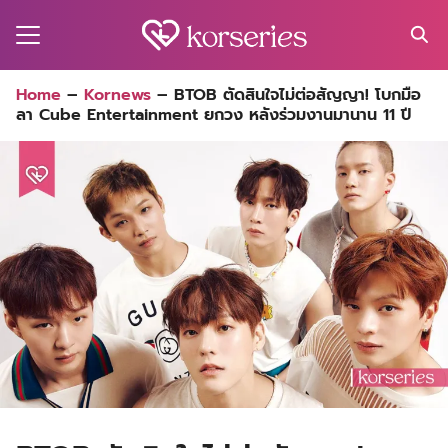
Skip
to
content
Search
Home
–
Kornews
–
BTOB ตัดสินใจไม่ต่อสัญญา! โบกมือ
for:
ลา Cube Entertainment ยกวง หลังร่วมงานมานาน 11 ปี
MA
ES
CT
EL
UTY
T
EW
US