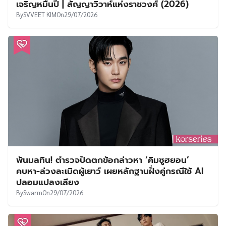
เจริญหมื่นปี | สัญญาวิวาห์แห่งราชวงศ์ (2026)
By
SVVEET KIM
On
29/07/2026
พ้นมลทิน! ตำรวจปัดตกข้อกล่าวหา ‘คิมซูฮยอน’
คบหา-ล่วงละเมิดผู้เยาว์ เผยหลักฐานฝั่งคู่กรณีใช้ AI
ปลอมแปลงเสียง
By
Swarm
On
29/07/2026