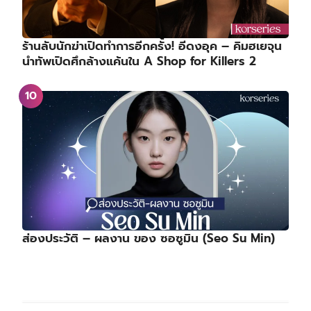
ร้านลับนักฆ่าเปิดทำการอีกครั้ง! อีดงอุค – คิมฮเยจุน
นำทัพเปิดศึกล้างแค้นใน A Shop for Killers 2
ส่องประวัติ – ผลงาน ของ ซอซูมิน (Seo Su Min)