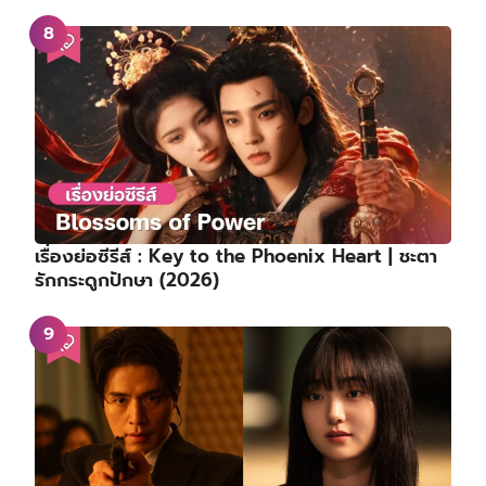
เรื่องย่อซีรีส์ : Key to the Phoenix Heart | ชะตา
รักกระดูกปักษา (2026)