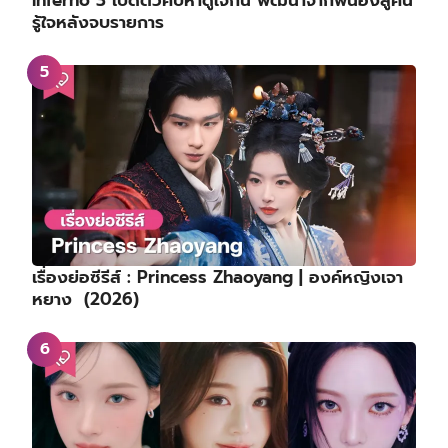
รู้ใจหลังจบรายการ
เรื่องย่อซีรีส์ : Princess Zhaoyang | องค์หญิงเจา
หยาง (2026)