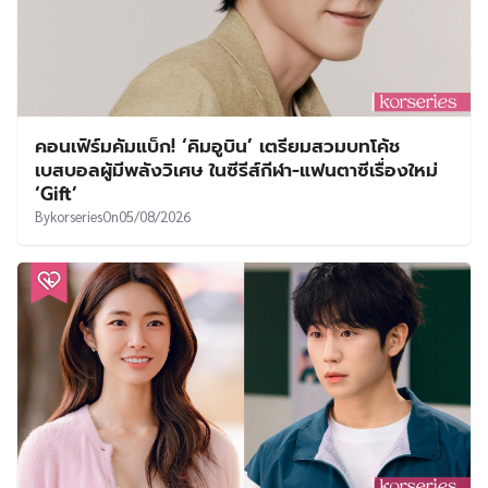
คอนเฟิร์มคัมแบ็ก! ‘คิมอูบิน’ เตรียมสวมบทโค้ช
เบสบอลผู้มีพลังวิเศษ ในซีรีส์กีฬา-แฟนตาซีเรื่องใหม่
‘Gift’
By
korseries
On
05/08/2026