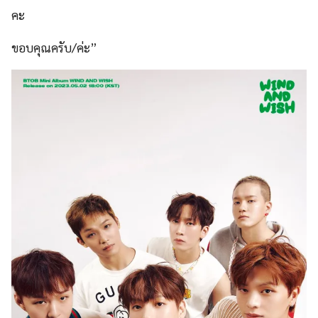
คะ
ขอบคุณครับ/ค่ะ”