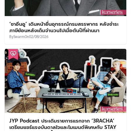
‘ชาอึนอู’ เดินหน้ายื่นอุทธรณ์กรมสรรพากร หลังชำระ
ภาษีย้อนหลังเต็มจำนวนไปเมื่อต้นปีที่ผ่านมา
By
Swarm
On
02/08/2026
JYP Podcast ประเดิมรายการแรกจาก ‘3RACHA’
เตรียมแชร์แรงบันดาลใจและโมเมนต์พิเศษกับ STAY