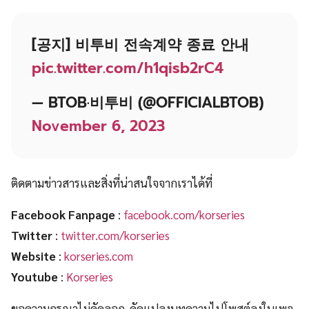
[공지] 비투비 전속계약 종료 안내
pic.twitter.com/h1qisb2rC4
— BTOB·비투비 (@OFFICIALBTOB)
November 6, 2023
ติดตามข่าวสารและสิ่งที่น่าสนใจจากเราได้ที่
Facebook Fanpage
:
facebook.com/korseries
Twitter
:
twitter.com/korseries
Website
:
korseries.com
Youtube
:
Korseries
ขอความกรุณาไม่คัดลอก-ดัดแปลงบทความไปโพสต์ลงในเพจ-