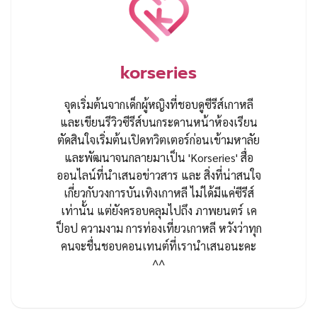
korseries
จุดเริ่มต้นจากเด็กผู้หญิงที่ชอบดูซีรีส์เกาหลี
และเขียนรีวิวซีรีส์บนกระดานหน้าห้องเรียน
ตัดสินใจเริ่มต้นเปิดทวิตเตอร์ก่อนเข้ามหาลัย
และพัฒนาจนกลายมาเป็น 'Korseries' สื่อ
ออนไลน์ที่นำเสนอข่าวสาร และ สิ่งที่น่าสนใจ
เกี่ยวกับวงการบันเทิงเกาหลี ไม่ได้มีแค่ซีรีส์
เท่านั้น แต่ยังครอบคลุมไปถึง ภาพยนตร์ เค
ป็อป ความงาม การท่องเที่ยวเกาหลี หวังว่าทุก
คนจะชื่นชอบคอนเทนต์ที่เรานำเสนอนะคะ
^^