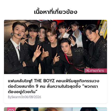
เนื้อหาที่เกี่ยวข้อง
แฟนคลับใจฟู! THE BOYZ คอนเฟิร์มลุยกิจกรรมวง
ต่อด้วยสมาชิก 9 คน ลั่นความในใจสุดซึ้ง “พวกเรา
ต้องอยู่ด้วยกัน”
By
Swarm
On
06/08/2026