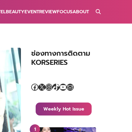
VEL
BEAUTY
EVENT
REVIEW
FOCUS
ABOUT
ช่องทางการติดตาม
KORSERIES
Facebook
X
Instagram
TikTok
YouTube
Mail
Weekly Hot Issue