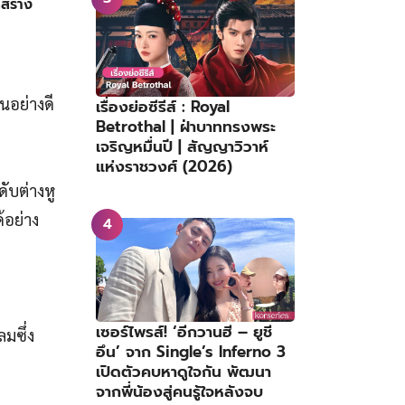
้สร้าง
นอย่างดี
เรื่องย่อซีรีส์ : Royal
Betrothal | ฝ่าบาททรงพระ
เจริญหมื่นปี | สัญญาวิวาห์
แห่งราชวงศ์ (2026)
ดับต่างหู
ด้อย่าง
เซอร์ไพรส์! ‘อีกวานฮี – ยูชี
มซึ่ง
อึน’ จาก Single’s Inferno 3
เปิดตัวคบหาดูใจกัน พัฒนา
จากพี่น้องสู่คนรู้ใจหลังจบ