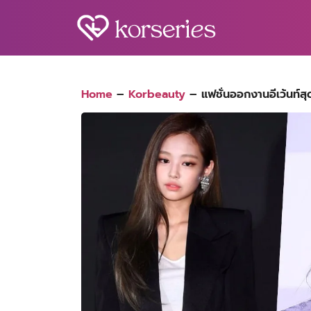
Skip
to
content
S
fo
Home
–
Korbeauty
–
แฟชั่นออกงานอีเว้นท์ส