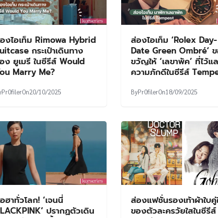
ือฮาทั่วโลก! ‘เจนนี่
ส่องแฟชั่นรองเท้าผ้าใบคู่
LACKPINK’ ปรากฏตัวเดิน
ของตัวละครวัยใสในซีรีส์
บบบนรันเวย์ครั้งแรก ในโชว์
เกาหลี
ลองครบรอบ 15 ปี แบรนด์
acquemus
y
korseries
On
11/06/2024
By
Swarm
On
10/05/2024