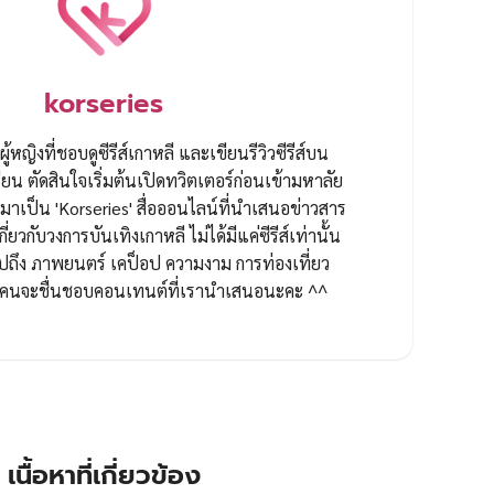
ทุกคนจะชื่นชอบคอนเทนต์ที่เรานำเสนอนะคะ ^^
เนื้อหาที่เกี่ยวข้อง
่องแฟชั่นไทยร่วมสมัยใน
ส่องลุคชนชั้นสูงในซีรีส์
คมเปญ ‘feel all the
‘Perfect Crown’ เมื่อ ไ
eelings’ เมื่อ ลิซ่า
– บยอนอูซอก พลิกแฟชั
LACKPINK ถ่ายทอดอัต
ราชวงศ์ให้ร่วมสมัย