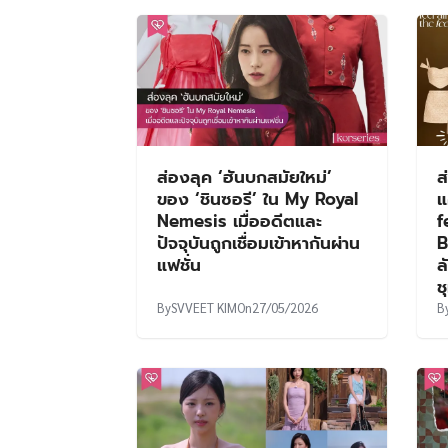
แฟชั่น
ล
ช
By
SVVEET KIM
On
27/05/2026
B
ส่อง 5 ลุคแฟชั่น! ระเบิดคา
ส
ริม่าของสาวสวยสุดฮ็อต ‘คิม
S
โกอึน’ จากรายการ Single’s
ข
Inferno 5
Y
By
Panudda Saengtamat
On
30/01/2026
B