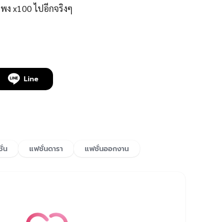
ั่น
แฟชั่นดารา
แฟชั่นออกงาน
korseries
ผู้หญิงที่ชอบดูซีรีส์เกาหลี และเขียนรีวิวซีรีส์บน
ยน ตัดสินใจเริ่มต้นเปิดทวิตเตอร์ก่อนเข้ามหาลัย
ป็น 'Korseries' สื่อออนไลน์ที่นำเสนอข่าวสาร
กี่ยวกับวงการบันเทิงเกาหลี ไม่ได้มีแค่ซีรีส์เท่านั้น
ปถึง ภาพยนตร์ เคป็อป ความงาม การท่องเที่ยว