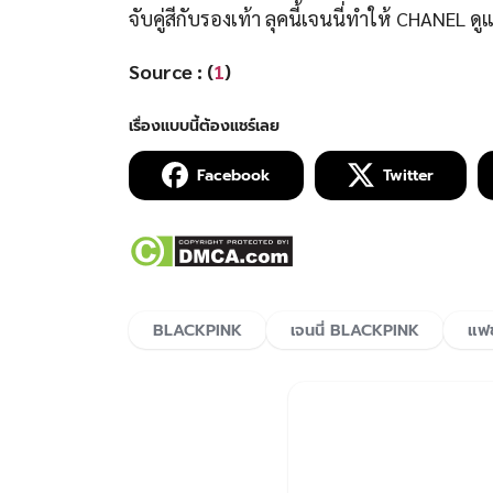
BLACKPINK
เจนนี่ BLACKPINK
แฟช
จุดเริ่มต้นจากเด็ก
กระดานหน้าห้องเรี
และพัฒนาจนกลายมาเ
และ สิ่งที่น่าสนใจเ
แต่ยังครอบคลุมไ