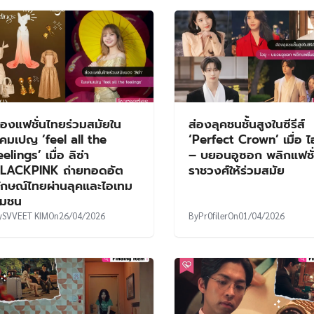
ักษณ์ไทยผ่านลุคและไอเทม
ุมชน
y
SVVEET KIM
On
26/04/2026
By
Pr0filer
On
01/04/2026
่องไอเท็ม Rimowa Hybrid
ส่องไอเท็ม ‘Rolex Day-
uitcase กระเป๋าเดินทาง
Date Green Ombré‘ 
อง ยูเมรี ในซีรีส์ Would
ขวัญให้ ‘เลขาพัค’ ที่ไว้แ
ou Marry Me?
ความภักดีในซีรีส์ Temp
y
Pr0filer
On
20/10/2025
By
Pr0filer
On
18/09/2025