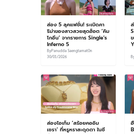
ส่องไอเท็ม ‘สร้อยคออิม
ฮ
เซรา’ ที่หรูหราสะดุดตา ในซี
B
รีส์ My Troublesome Star
แ
ฉ
J
By
Pr0filer
On
15/09/2025
B