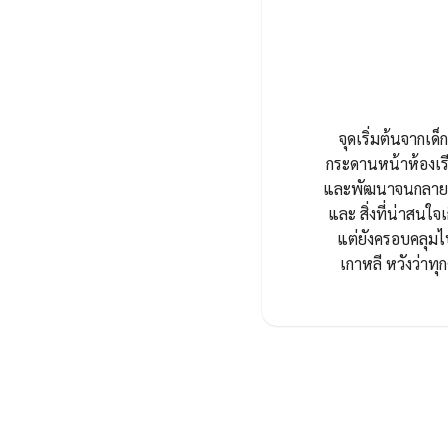
เกาหลี หวังว่า
ส่องลุค ‘ฮันบกสมัยใหม่’
ส
ของ ‘ชินซอรี’ ใน My Royal
แ
Nemesis เมื่ออดีตและ
f
ปัจจุบันถูกเชื่อมเข้าหากันผ่าน
B