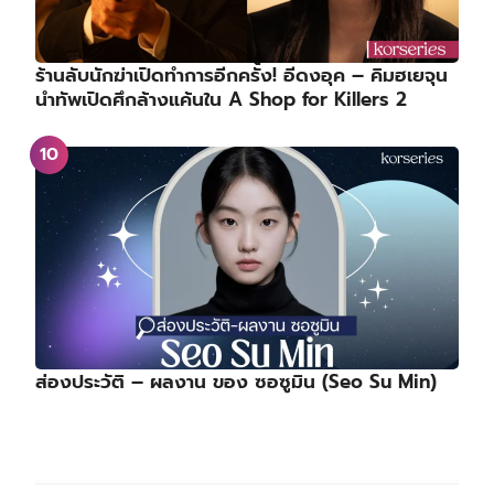
ร้านลับนักฆ่าเปิดทำการอีกครั้ง! อีดงอุค – คิมฮเยจุน
นำทัพเปิดศึกล้างแค้นใน A Shop for Killers 2
ส่องประวัติ – ผลงาน ของ ซอซูมิน (Seo Su Min)