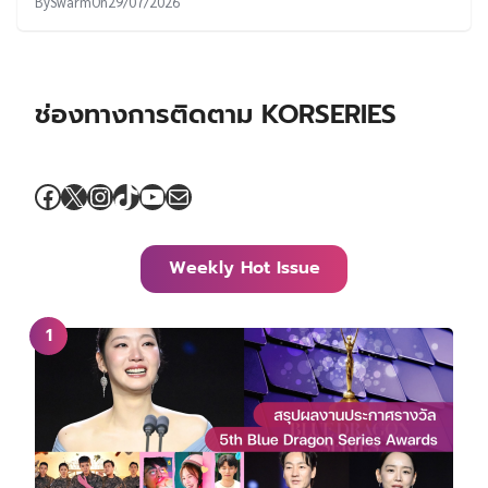
By
Swarm
On
29/07/2026
ช่องทางการติดตาม KORSERIES
Facebook
X
Instagram
TikTok
YouTube
Mail
Weekly Hot Issue