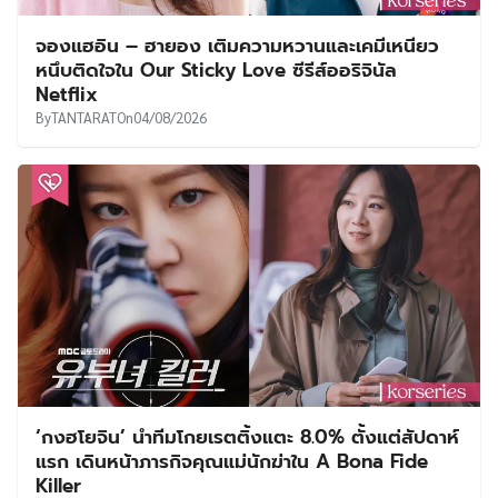
จองแฮอิน – ฮายอง เติมความหวานและเคมีเหนียว
หนึบติดใจใน Our Sticky Love ซีรีส์ออริจินัล
Netflix
By
TANTARAT
On
04/08/2026
‘กงฮโยจิน’ นำทีมโกยเรตติ้งแตะ 8.0% ตั้งแต่สัปดาห์
แรก เดินหน้าภารกิจคุณแม่นักฆ่าใน A Bona Fide
Killer