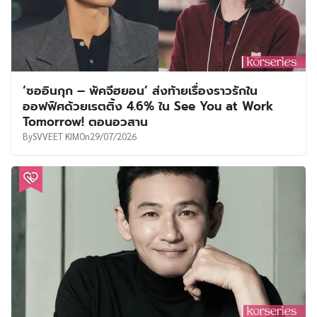
‘ซออินกุก – พัคจีฮยอน’ ส่งท้ายเรื่องราวรักใน
ออฟฟิศด้วยเรตติ้ง 4.6% ใน See You at Work
Tomorrow! ตอนอวสาน
By
SVVEET KIM
On
29/07/2026