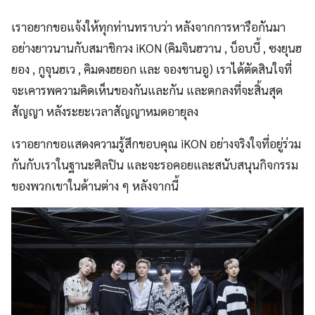
เราอยากขอแจ้งให้ทุกท่านทราบว่า หลังจากการหารือกันมา
อย่างยาวนานกับสมาชิกวง iKON (คิมจินฮวาน , บ็อบบี้ , ซงยุนฮ
ยอง , กูจุนฮเว , คิมดงฮยอก และ จองชานอู) เราได้ตัดสินใจที่
จะเคารพความคิดเห็นของกันและกัน และตกลงที่จะสิ้นสุด
สัญญา หลังระยะเวลาสัญญาหมดอายุลง
เราอยากขอแสดงความรู้สึกขอบคุณ iKON อย่างจริงใจที่อยู่ร่วม
กันกับเราในฐานะศิลปิน และจะรอคอยและสนับสนุนกิจกรรม
ของพวกเขาในด้านต่าง ๆ หลังจากนี้