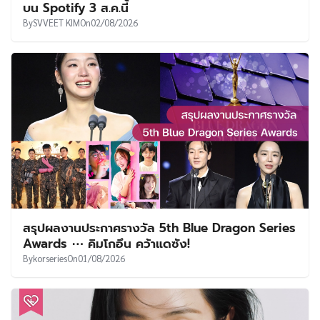
บน Spotify 3 ส.ค.นี้
By
SVVEET KIM
On
02/08/2026
สรุปผลงานประกาศรางวัล 5th Blue Dragon Series
Awards ⋯ คิมโกอึน คว้าแดซัง!
By
korseries
On
01/08/2026