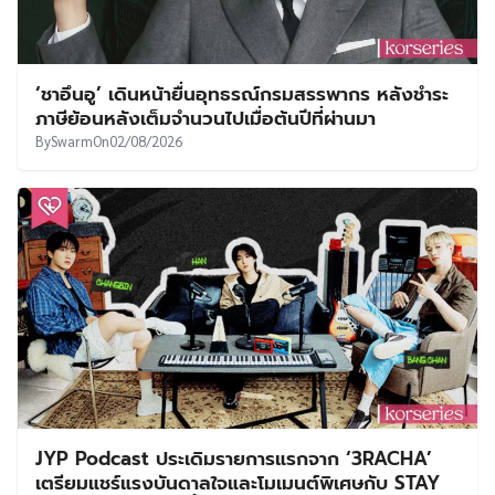
‘ชาอึนอู’ เดินหน้ายื่นอุทธรณ์กรมสรรพากร หลังชำระ
ภาษีย้อนหลังเต็มจำนวนไปเมื่อต้นปีที่ผ่านมา
By
Swarm
On
02/08/2026
JYP Podcast ประเดิมรายการแรกจาก ‘3RACHA’
เตรียมแชร์แรงบันดาลใจและโมเมนต์พิเศษกับ STAY