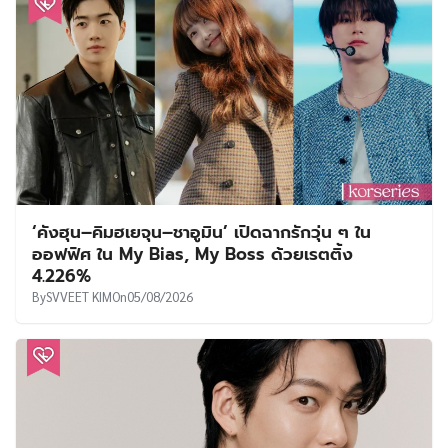
‘คังฮุน–คิมฮเยจุน–ชาอูมิน’ เปิดฉากรักวุ่น ๆ ใน
ออฟฟิศ ใน My Bias, My Boss ด้วยเรตติ้ง
4.226%
By
SVVEET KIM
On
05/08/2026