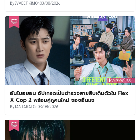
By
SVVEET KIM
On
03/08/2026
อันโบฮยอน อัปเกรดเป็นตำรวจสายสืบเต็มตัวใน Flex
X Cop 2 พร้อมคู่หูคนใหม่ จองอึนแช
By
TANTARAT
On
03/08/2026