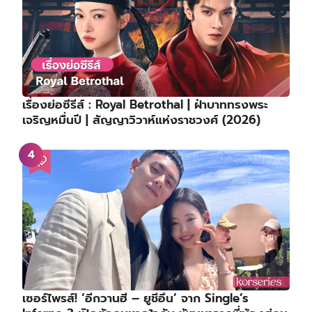
เรื่องย่อซีรีส์ : Royal Betrothal | ฝ่าบาททรงพระ
เจริญหมื่นปี | สัญญาวิวาห์แห่งราชวงศ์ (2026)
เซอร์ไพรส์! ‘อีกวานฮี – ยูชีอึน’ จาก Single’s