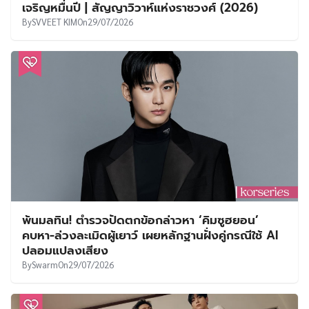
เจริญหมื่นปี | สัญญาวิวาห์แห่งราชวงศ์ (2026)
By
SVVEET KIM
On
29/07/2026
พ้นมลทิน! ตำรวจปัดตกข้อกล่าวหา ‘คิมซูฮยอน’
คบหา-ล่วงละเมิดผู้เยาว์ เผยหลักฐานฝั่งคู่กรณีใช้ AI
ปลอมแปลงเสียง
By
Swarm
On
29/07/2026