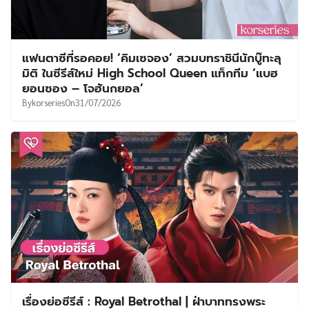
แฟนตาซีที่รอคอย! ‘คิมเซจอง’ สวมบทราชินีนักบู๊ทะลุ
มิติ ในซีรีส์ใหม่ High School Queen แท็กทีม ‘แบฮ
ยอนซอง – โจฮันกยอล’
By
korseries
On
31/07/2026
เรื่องย่อซีรีส์ : Royal Betrothal | ฝ่าบาททรงพระ