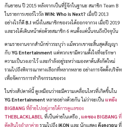
กันยายน ปี 2015 หลังจากเป็นที่รู้จักในฐานะ สมาชิก Team B
ในรายการเซอร์ไววัล
WIN: Who is Next?
เมื่อปี 2013
อย่างไรก็ดี
B.I
หนึ่งในสมาชิกของวงได้ออกจากวง เมื่อปี 2019
และวงได้เดินหน้าต่อด้วยสมาชิก 6 คนตั้งแต่นั้นจนถึงปัจจุบัน
ตามรายงานจากสำนักข่าวระบุว่า แม้พวกเขาจะสิ้นสุดสัญญา
กับ
YG Entertainment
แต่พวกเขามีความตั้งใจที่จะรักษา
ความเป็นวงเอาไว้ และกำลังอยู่ระหว่างมองหาต้นสังกัดใหม่
รวมไปถึงพิจารณาทางเลือกที่หลากหลาย อย่างการจัดตั้งบริษัท
เพื่อจัดการการทำกิจกรรมของวง
ในช่วงสัปดาห์นี้ ดูเหมือนว่าจะมีความเคลื่อนไหวที่เกิดขึ้นใน
YG Entertainment
หลายอย่างด้วยกัน ไม่ว่าจะเป็น
แทยัง
BIGBANG
ที่ย้ายไปอยู่ภายใต้การดูแลของ
THEBLACKLABEL
ที่เป็นค่ายในเครือ ,
แดซอง BIGBANG
ที่
ตัดสินใจอำลาค่าย
รวมไปถึง
iKON
และ นักแสดง
คังดงวอน
ที่