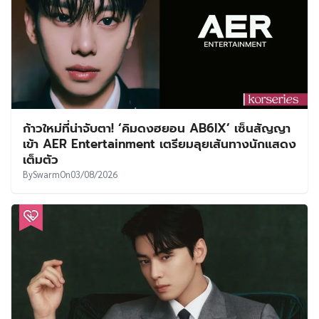
ก้าวใหม่ที่น่าจับตา! ‘คิมดงฮยอน AB6IX’ เซ็นสัญญา
เข้า AER Entertainment เตรียมลุยเส้นทางนักแสดง
เต็มตัว
By
Swarm
On
03/08/2026