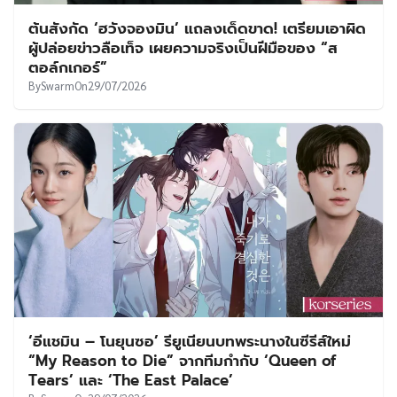
ต้นสังกัด ‘ฮวังจองมิน’ แถลงเด็ดขาด! เตรียมเอาผิด
ผู้ปล่อยข่าวลือเท็จ เผยความจริงเป็นฝีมือของ “ส
ตอล์กเกอร์”
By
Swarm
On
29/07/2026
‘อีแชมิน – โนยุนซอ’ รียูเนียนบทพระนางในซีรีส์ใหม่
“My Reason to Die” จากทีมกำกับ ‘Queen of
Tears’ และ ‘The East Palace’