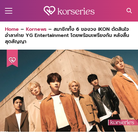
Skip
to
content
Search
Home
–
Kornews
–
สมาชิกทั้ง 6 ของวง iKON ตัดสินใจ
for:
อำลาค่าย YG Entertainment โดยพร้อมเพรียงกัน หลังสิ้น
MA
สุดสัญญา
ES
CT
EL
UTY
T
EW
US