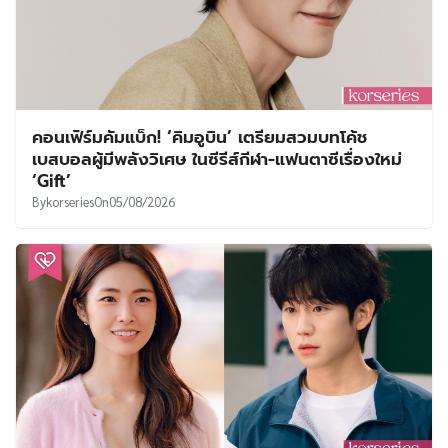
คอนเฟิร์มคัมแบ็ก! ‘คิมอูบิน’ เตรียมสวมบทโค้ช
เบสบอลผู้มีพลังวิเศษ ในซีรีส์กีฬา-แฟนตาซีเรื่องใหม่
‘Gift’
By
korseries
On
05/08/2026