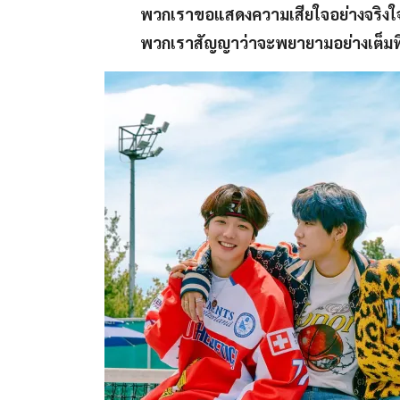
พวกเราขอแสดงความเสียใจอย่างจริงใจ
พวกเราสัญญาว่าจะพยายามอย่างเต็มที่เพื