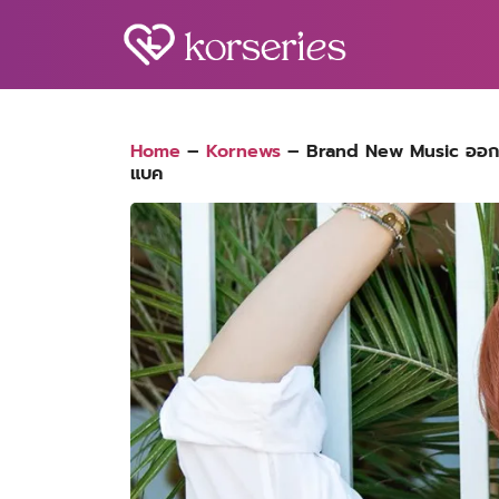
Skip
to
content
S
fo
Home
–
Kornews
–
Brand New Music ออกแถ
แบค