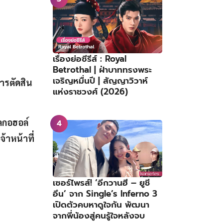
เรื่องย่อซีรีส์ : Royal
Betrothal | ฝ่าบาททรงพระ
เจริญหมื่นปี | สัญญาวิวาห์
การตัดสิน
แห่งราชวงศ์ (2026)
อลกอฮอล์
้าหน้าที่
เซอร์ไพรส์! ‘อีกวานฮี – ยูชี
อึน’ จาก Single’s Inferno 3
เปิดตัวคบหาดูใจกัน พัฒนา
จากพี่น้องสู่คนรู้ใจหลังจบ