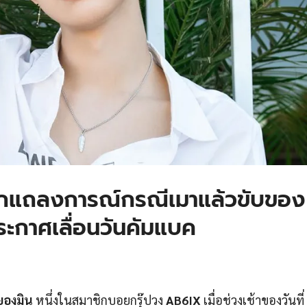
แถลงการณ์กรณีเมาแล้วขับของ 
ะกาศเลื่อนวันคัมแบค
ยองมิน
หนึ่งในสมาชิกบอยกรุ๊ปวง
AB6IX
เมื่อช่วงเช้าของวันที่