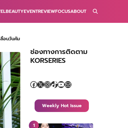
VEL
BEAUTY
EVENT
REVIEW
FOCUS
ABOUT
่อนวันคัม
ช่องทางการติดตาม
KORSERIES
Facebook
X
Instagram
TikTok
YouTube
Mail
Weekly Hot Issue