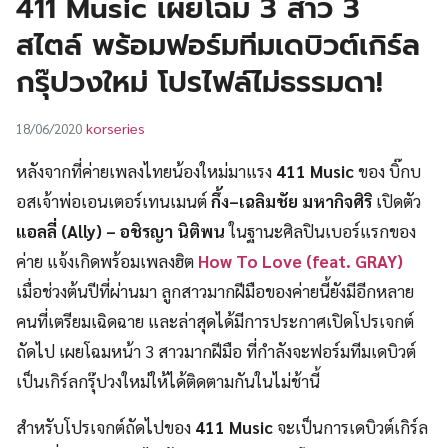
411 Music เผยโฉม 3 สาว 3
UT
สไตล์ พร้อมฟอร์มทีมเดบิวต์เกิร์ล
กรุ๊ปวงใหม่ โปรไฟล์ไม่ธรรมดา!
korseries
18/06/2020
หลังจากที่ค่ายเพลงไทยน้องใหม่มาแรง
411 Music
ของ บิ๊กบ
อสเจ้าพ่อเอนเตอร์เทนเมนต์
กึ้ง
–
เฉลิมชัย มหากิจศิริ
เปิดตัว
แอลลี่ (
Ally)
–
อชิรญา นิติพน
ในฐานะศิลปินเบอร์แรกของ
ค่าย แจ้งเกิดพร้อมเพลงฮิต
How To Love (feat. GRAY)
เมื่อช่วงต้นปีที่ผ่านมา ลูกสาวมากฝีมือของค่ายนี้ยังมีอีกหลาย
คนที่เตรียมเฉิดฉาย และล่าสุดได้มีการประกาศเปิดโปรเจกต์
ถัดไป เผยโฉมหน้า 3 สาวมากฝีมือ ที่กำลังจะฟอร์มทีมเดบิวต์
เป็นเกิร์ลกรุ๊ปวงใหม่ให้ได้ติดตามกันในไม่ช้านี้
สำหรับโปรเจกต์ถัดไปของ
411 Music
จะเป็นการเดบิวต์เกิร์ล