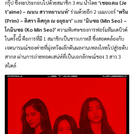
กรุ๊ป ซึ่งจะประกอบไปด้วยสมาชิก 3 คน นำโดย
‘เชอแตม (Je
t’aime) – ณมน สวาทยานนท์’
ร่วมด้วยอีก 2 เมมเบอร์
‘พริม
(Prim) – ดิศรา ดิศกุล ณ อยุธยา’
และ
‘มินซอ (Min Seo) –
โกมินซอ (Ko Min Seo)’
ความพิเศษของการฟอร์มทีมเดบิวต์
ในคร้ังนี้ คือการที่มี 1 สมาชิกเป็นชาวเกาหลี ซึ่งสอดคล้องกับ
เจตนารมณ์ของค่ายที่มุ่งหวังผลักดันผลงานเพลงไทยไปสู่ระดับ
สากล ผ่านการถ่ายทอดเสน่ห์ที่เป็นเอกลักษณ์ของ 3 สาว 3
สไตล์