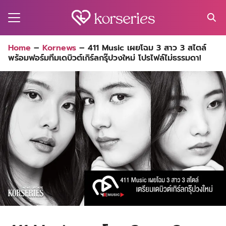
Skip
to
content
Search
Home
–
Kornews
–
411 Music เผยโฉม 3 สาว 3 สไตล์
for:
พร้อมฟอร์มทีมเดบิวต์เกิร์ลกรุ๊ปวงใหม่ โปรไฟล์ไม่ธรรมดา!
MA
ES
CT
EL
UTY
T
EW
US