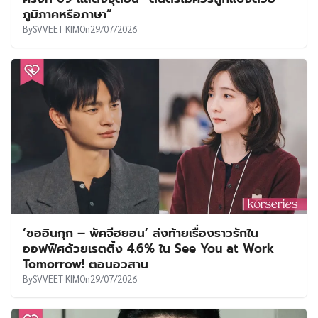
ภูมิภาคหรือภาษา”
By
SVVEET KIM
On
29/07/2026
‘ซออินกุก – พัคจีฮยอน’ ส่งท้ายเรื่องราวรักใน
ออฟฟิศด้วยเรตติ้ง 4.6% ใน See You at Work
Tomorrow! ตอนอวสาน
By
SVVEET KIM
On
29/07/2026