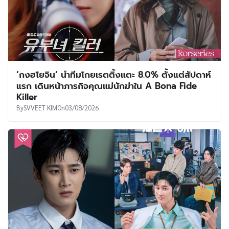
‘กงฮโยจิน’ นำทีมโกยเรตติ้งแตะ 8.0% ตั้งแต่สัปดาห์
แรก เดินหน้าภารกิจคุณแม่นักฆ่าใน A Bona Fide
Killer
By
SVVEET KIM
On
03/08/2026