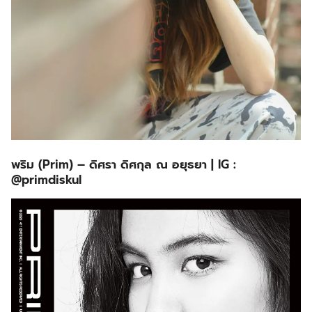
พริม (Prim) – ดิศรา ดิศกุล ณ อยุธยา
| IG :
@primdiskul