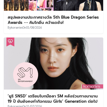
สรุปผลงานประกาศรางวัล 5th Blue Dragon Series
Awards ⋯ คิมโกอึน คว้าแดซัง!
By
korseries
On
01/08/2026
‘ยูริ SNSD’ เตรียมโบกมือลา SM หลังร่วมทางมานาน
19 ปี ยันยังคงทำกิจกรรม Girls’ Generation ต่อไป
By
korseries
On
31/07/2026