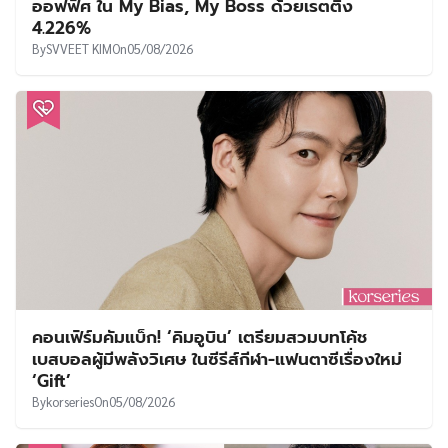
ออฟฟิศ ใน My Bias, My Boss ด้วยเรตติ้ง
4.226%
By
SVVEET KIM
On
05/08/2026
คอนเฟิร์มคัมแบ็ก! ‘คิมอูบิน’ เตรียมสวมบทโค้ช
เบสบอลผู้มีพลังวิเศษ ในซีรีส์กีฬา-แฟนตาซีเรื่องใหม่
‘Gift’
By
korseries
On
05/08/2026