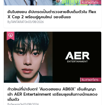
อันโบฮยอน อัปเกรดเป็นตำรวจสายสืบเต็มตัวใน Flex
X Cop 2 พร้อมคู่หูคนใหม่ จองอึนแช
By
TANTARAT
On
03/08/2026
ก้าวใหม่ที่น่าจับตา! ‘คิมดงฮยอน AB6IX’ เซ็นสัญญา
เข้า AER Entertainment เตรียมลุยเส้นทางนักแสดง
เต็มตัว
By
Swarm
On
03/08/2026