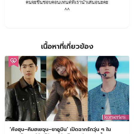
คนจะชื่นชอบคอนเทนต์ที่เรานำเสนอนะคะ
^^
เนื้อหาที่เกี่ยวข้อง
‘คังฮุน–คิมฮเยจุน–ชาอูมิน’ เปิดฉากรักวุ่น ๆ ใน