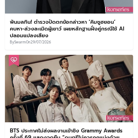
พ้นมลทิน! ตำรวจปัดตกข้อกล่าวหา ‘คิมซูฮยอน’
คบหา-ล่วงละเมิดผู้เยาว์ เผยหลักฐานฝั่งคู่กรณีใช้ AI
ปลอมแปลงเสียง
By
Swarm
On
29/07/2026
BTS ประกาศไม่ส่งผลงานเข้าชิง Grammy Awards
ครั้งที่ 69 แสดงจุดยืน “ดนตรีไม่ควรถูกแบ่งด้วย