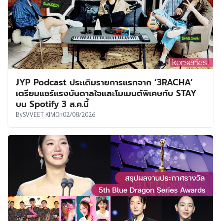
JYP Podcast ประเดิมรายการแรกจาก ‘3RACHA’
เตรียมแชร์แรงบันดาลใจและโมเมนต์พิเศษกับ STAY
บน Spotify 3 ส.ค.นี้
By
SVVEET KIM
On
02/08/2026