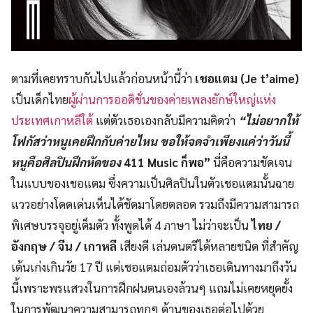
ตามที่เคยทราบกันไปแล้วก่อนหน้านี้ว่า
เชอแตม (
Je t’aime)
เป็นเด็กไทย
ผู้ผ่านการออดิชั่นของค่ายเพลงยักษ์ใหญ่แห่ง
ประเทศเกาหลีใต้
แต่ตัวเธอเองกลับมีความคิดว่า
“ไม่อยากให้
โฟกัสว่าหนูเคยฝึกกับค่ายไหน ขอให้จดจำเพียงแค่ว่าวันนี้
หนูคือศิลปินฝึกหัดของ
411 Music ก็พอ”
นี่คือความชัดเจน
ในแบบของเชอแตม ซึ่งความเป็นศิลปินในตัวเชอแตมนั้นฉาย
แววอย่างโดดเด่นเห็นได้ชัดมาโดยตลอด รวมถึงมีความสามารถ
พิเศษบรรจุอยู่เต็มตัว ทั้งพูดได้ 4 ภาษา ไม่ว่าจะเป็น
ไทย /
อังกฤษ / จีน / เกาหลี
เสียงดี เล่นดนตรีได้หลายชนิด ที่สำคัญ
เต้นเก่งเกินวัย 17 ปี แต่เชอแตมถ่อมตัวว่าเธอเดินทางมาถึงวัน
นี้เพราะพรแสวงในการฝึกฝนตนเองล้วนๆ แถมไม่เคยหยุดยั้ง
ในการพัฒนาความสามารถทุกๆ ด้านของเธอต่อไปด้วย