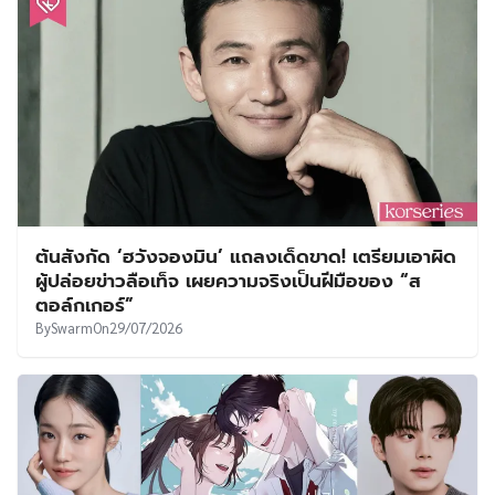
ต้นสังกัด ‘ฮวังจองมิน’ แถลงเด็ดขาด! เตรียมเอาผิด
ผู้ปล่อยข่าวลือเท็จ เผยความจริงเป็นฝีมือของ “ส
ตอล์กเกอร์”
By
Swarm
On
29/07/2026