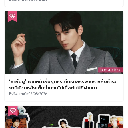
‘ชาอึนอู’ เดินหน้ายื่นอุทธรณ์กรมสรรพากร หลังชำระ
ภาษีย้อนหลังเต็มจำนวนไปเมื่อต้นปีที่ผ่านมา
By
Swarm
On
02/08/2026