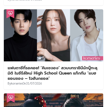
แฟนตาซีที่รอคอย! ‘คิมเซจอง’ สวมบทราชินีนักบู๊ทะลุ
มิติ ในซีรีส์ใหม่ High School Queen แท็กทีม ‘แบฮ
ยอนซอง – โจฮันกยอล’
By
korseries
On
31/07/2026