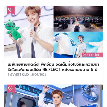
เมย์ไทยหายคิดถึง! พัคจีฮุน จัดเต็มทั้งโชว์และความน่า
รักในแฟนคอนเสิร์ต RE:FLECT หลังรอคอยนาน 6 ปี
By
SVVEET KIM
On
18/07/2026