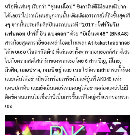
หรือที่แฟนๆ เรียกว่า
“
ขุ่นแม่โอป
”
ซึ่งการันตีฝีมือและฝีปาก
ได้
เลยว่าไปงานไหนสนุกงานนั้น เติมเต็มอรรถรสได้ถึงขั้นสุดจริ
งๆ จากนั้นประเดิมศิลปินแรกบนเวที
“2017 :
โฟร์วันวัน
แฟนดอม ปาร์ตี้ อิน แบงคอก”
ด้วย
“
บีเอ็นเค48
” (BNK
48)
สาวน้อยสุดคาวาอี้ของเหล่
าโอตะในเพลง
Atitakatta
อยากจะ
ได้พบเธอ
(
ไอตากัตต้า
)
ที่เล่นเอาทั้งพารากอนฮอลล์สว่
างไสว
ไปกับความสดใสน่ารั
กของพวกเธอ โดย 6 สาว
ปัญ
,
มี่โกะ
,
มิวสิค
,
เฌอปราง
,
เจนนิษฐ์
และ
เนย
โชว์ความสามารถทั้งร้อง
และเต้
นได้อย่างมีพลังพร้อมเพรียงไม่
แพ้รุ่นพี่
AKB48
แห่ง
แดนปลาดิบ แถมยังเอ็นเตอร์เทนคนดูได้อย่
างคล่องแคล่วไม่มี
ติดขัด จนแทบไม่เชื่อว่านี่เป็นการขึ้
นเวทีใหญ่ครั้งแรกของพวก
เธอ