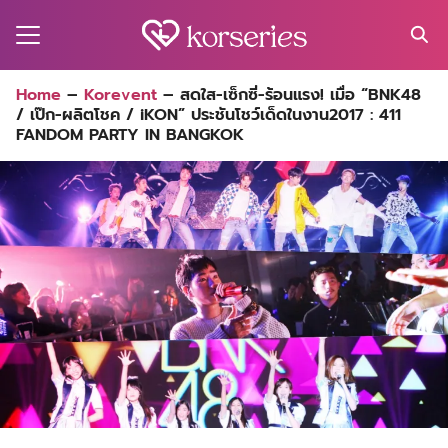
Skip
to
content
Search
Home
–
Korevent
–
สดใส-เซ็กซี่-ร้อนแรง! เมื่อ “BNK48
for:
/ เป๊ก-ผลิตโชค / iKON” ประชันโชว์เด็ดในงาน2017 : 411
MA
FANDOM PARTY IN BANGKOK
ES
CT
EL
UTY
T
EW
US