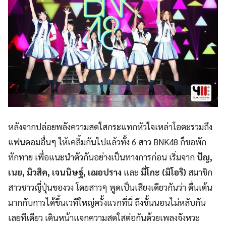
หลังจากปล่อยพลั
งความสดใสกระแทกหัวใจเหล่
าโอตะรวมถึง
แฟนดอมอื่นๆ ให้เคลิ้มกันไปแล้วทั้ง 6 สาว
BNK48
ก็ขอพัก
ทักทาย เพื่อแนะนำตัวกันอย่างเป็
นทางการก่อน เริ่มจาก
ปัญ,
เนย, มิวสิค, เจนนิษฐ์, เฌอปราง
และ
มี่โกะ (มิโอริ)
สมาชิก
สาวชาวญี่ปุ่นของวง โดยสาวๆ พูดเป็นเสียงเดียวกันว่า ตื่นเต้น
มากกับการได้ขึ้นเวที
ใหญ่ครั้งแรกที่นี่ ถึงขั้นนอนไม่หลับกัน
เลยทีเดียว เดินหน้าแจกความสดใสต่อกันด้
วยเพลงจังหวะ