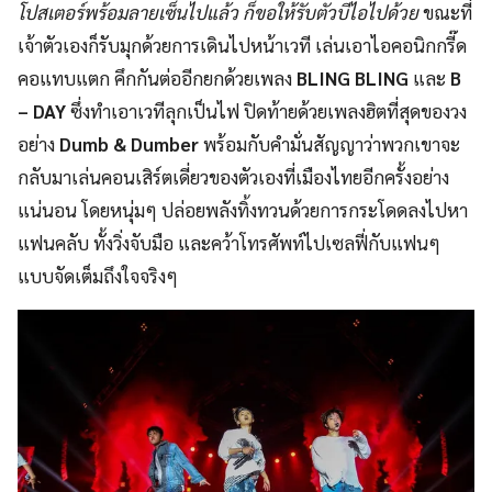
โปสเตอร์พร้
อมลายเซ็นไปแล้ว ก็ขอให้รับตัวบีไอไปด้วย
ขณะที่
เจ้าตัวเองก็รับมุกด้
วยการเดินไปหน้าเวที เล่นเอาไอคอนิกกรี๊ด
คอแทบแตก คึกกันต่ออีกยกด้วยเพลง
BLING BLING
และ
B
– DAY
ซึ่งทำเอาเวทีลุกเป็นไฟ ปิดท้ายด้วยเพลงฮิตที่สุ
ดของวง
อย่าง
Dumb & Dumber
พร้อมกับคำมั่นสัญญาว่
าพวกเขาจะ
กลับมาเล่นคอนเสิร์
ตเดี่ยวของตัวเองที่เมืองไทยอี
กครั้งอย่าง
แน่นอน โดยหนุ่มๆ ปล่อยพลังทิ้งทวนด้
วยการกระโดดลงไปหา
แฟนคลับ ทั้งวิ่งจับมือ และคว้าโทรศัพท์ไปเซลฟี่กับแฟนๆ
แบบจัดเต็มถึงใจจริงๆ