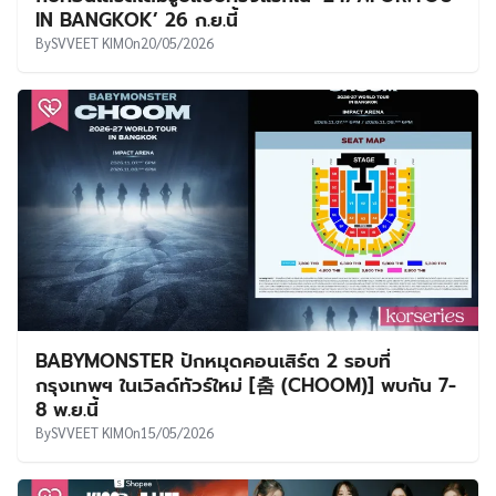
IN BANGKOK’ 26 ก.ย.นี้
By
SVVEET KIM
On
20/05/2026
BABYMONSTER ปักหมุดคอนเสิร์ต 2 รอบที่
กรุงเทพฯ ในเวิลด์ทัวร์ใหม่ [춤 (CHOOM)] พบกัน 7-
8 พ.ย.นี้
By
SVVEET KIM
On
15/05/2026