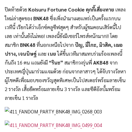
ปิดท้ายด้วย
Koisuru Fortune Cookie
คุกกี้เสี่ยงทาย
เพลง
ใหม่ล่าสุดของ
BNK48
ซึ่งเพิ่งนำมาเผยแพร่เป็นครั้
งแรกบน
เวทีนี้ เรียกได้ว่าเอ็กซ์คลูซีฟสุดๆ สำหรับผู้ชมคอนเสิร์ตนี้ไป
เลย เท่านั้นยังไม่พอ
!
เพลงนี้ยังมีเซอร์ไพรส์หนักมาก
!
!
โดย
สมาชิก
BNK48
ที่นอกเหนือไปจาก
ปัญ
,
มี่โกะ
,
มิวสิค
,
เฌอ
ปราง
,
เจนนิษฐ์
และ
เนย
ได้ขึ้นเวทีมาสมทบร่วมร้
องเพลงนี้
กันถึง 16 คน แถมยังมี
“รินะ”
สมาชิกวงรุ่นพี่
AKB48
จาก
ประเทศญี่ปุ่นมาร่วมแจมด้วย ก่อนจากลาสาวๆ ได้จับรางวัลหา
ผู้โชคดีเพื่
อมอบของขวัญสุดพิเศษเป็
นโปสเตอร์พร้อมลายเซ็น
2 รางวัล เสื้อยืดพร้อมลายเซ็น 3 รางวัล และซีดีอัลบั้มพร้อม
ลายเซ็น 1 รางวัล