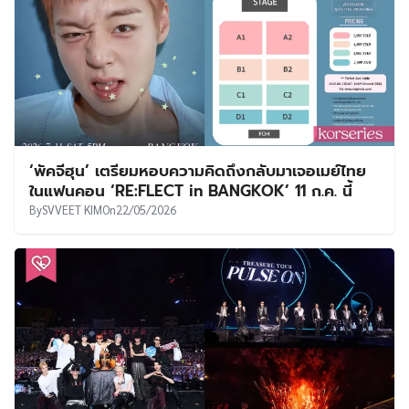
‘พัคจีฮุน’ เตรียมหอบความคิดถึงกลับมาเจอเมย์ไทย
ในแฟนคอน ‘RE:FLECT in BANGKOK’ 11 ก.ค. นี้
By
SVVEET KIM
On
22/05/2026