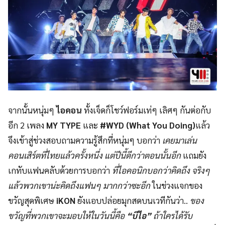
จากนั้นหนุ่มๆ
ไอคอน
ทั้งเจ็ดก็โชว์ฟอร์มเท่ๆ เลิศๆ กันต่อกับ
อีก 2 เพลง
MY TYPE
และ
#WYD (What You Doing)
แล้ว
จึงเข้าสู่ช่วงสอบถามความรู้
สึกที่หนุ่มๆ บอกว่า
เคยมาเล่น
คอนเสิร์ตที่ไทยแล้
วครั้งหนึ่ง แต่ปีนี้ดีกว่าตอนนั้นอีก
แถมยัง
เกทับแฟนคลับด้วยการบอกว่
า
ที่ไอคอนิกบอกว่าคิดถึง จริงๆ
แล้วพวกเขาน่ะคิดถึงแฟนๆ มากกว่าซะอีก
ในช่วงแจกของ
ขวัญสุดพิเศษ
iKON
ยังแอบปล่อยมุกสดบนเวทีกันว่า..
ของ
ขวัญที่พวกเขาจะมอบให้ในวั
นนี้คือ
“บีไอ”
ถ้าใครได้รับ