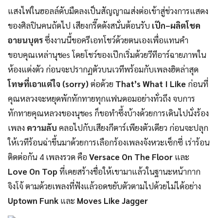
แสงไฟในฮอลล์ดับมืดลงเป็นสั
ญญาณส่งต่อเข้าสู่ช่
วงการแสดง
ของศิลปินคนถัดไป เสียงกรี๊ดดังสนั่นต้อนรับ
เป๊ก
–
ผลิตโชค
อายนบุตร
ซึ่งงานนี้ขอครีเอทโชว์ด้
วยตนเองเพื่อแทนคำ
ขอบคุณเหล่านุ
ช
es
โดยโชว์ของเป๊กเริ่มด้วยวีที
อาร์ฉายภาพใน
ห้องแต่งตัว ก่อนจะปรากฏตัวบนเวทีพร้อมกั
บเพลงฮิตล่าสุด
โทษที่เอาแต่ใจ (
sorry
)
ต่อด้วย
That’s What I Like
ก่อนที่
คุณหลวงจะหยุดพักทั
กทายทุกแฟนดอมอย่างทั่วถึง จบการ
ทักทายคุณหลวงของนุช
es
ก็ขอทำซึ้งบ้างด้วยการเดินไปนั่
งร้อง
เพลง
ความลับ
คลอไปกับเสียงกีตาร์เพียงตัวเดี
ยว ก่อนจะปลุก
ให้เวทีร้อนฉ่าขึ้
นมาด้วยการเลือกร้องเพลงจั
งหวะเซ็กซี่ เร่าร้อน
ติดต่อกัน 4 เพลงรวด คือ
Versace On The Floor
และ
Love On Top
ที่เคยสร้างชื่อให้เขามาแล้
วในฐานะหน้ากาก
จิงโจ้ ตามด้วยเพลงที่ฟังแล้วอดขยับตั
วตามไปด้วยไม่ได้อย่าง
Uptown Funk
และ
Moves Like Jagger