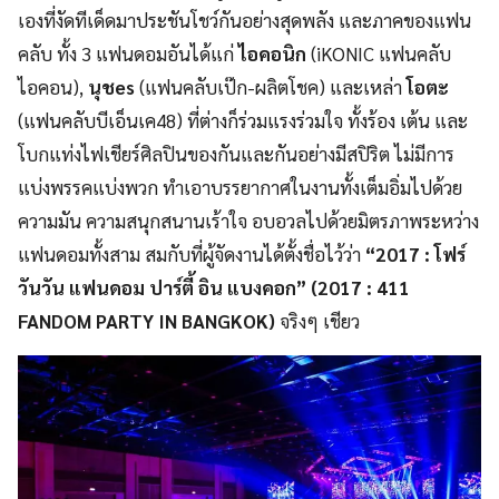
เองที่งัดทีเด็
ดมาประชันโชว์กันอย่างสุดพลัง และภาคของแฟน
คลับ ทั้ง 3 แฟนดอมอันได้แก่
ไอคอนิก
(
iKONIC
แฟนคลับ
ไอคอน),
นุช
es
(
แฟนคลับเป๊ก-ผลิตโชค) และเหล่า
โอตะ
(แฟนคลับบีเอ็นเค48) ที่ต่างก็ร่วมแรงร่วมใจ ทั้งร้อง เต้น และ
โบกแท่งไฟเชียร์ศิลปินของกั
นและกันอย่างมีสปิริต ไม่มีการ
แบ่งพรรคแบ่งพวก ทำเอาบรรยากาศในงานทั้งเต็มอิ่
มไปด้วย
ความมัน ความสนุกสนานเร้าใจ อบอวลไปด้วยมิตรภาพระหว่
าง
แฟนดอมทั้งสาม สมกับที่ผู้จัดงานได้ตั้งชื่
อไว้ว่า
“2017 :
โฟร์
วันวัน แฟนดอม ปาร์ตี้ อิน แบงคอก”
(2017 : 411
FANDOM PARTY IN BANGKOK)
จริงๆ เชียว