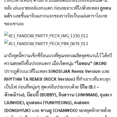
หลัง เล่นเอาฮอลล์แทบแตก ก่อนจะลาเวทีไปด้วยเพลง
ถูกคน
แล้ว
และขึ้นมาจับฉลากแจกของรางวั
ลเป็นแผ่นคาราโอเกะ
ของเขาเอง
มาถึงจุดนี้ความเซ็กซี่ร้
อนแรงที่คุณหลวงผลิตจุดชนวนไว้ ได้ทวี
ความฮอตถึงขั้นปรอทแตก
!
เมื่อเจ็ดหนุ่ม
“
ไอคอน
” (iKON)
ปรากฎตัวบนเวทีในเพลง
SINOSIJAK Remix Version
และ
RHYTHM TA REMIX (ROCK Version)
ที่ทำเอาเวทีแทบลุก
เป็นไฟ ก่อนที่หนุ่มๆ สุดเท่อันประกอบด้วย
บีไอ
(B.I
–
หัวหน้าวง)
,
บ๊อบบี้
(BOBBY
)
,
จินฮวาน
(JINHWAN
)
,
จุนฮเว
(JUNHOE
)
,
ยุนฮยอง
(YUNHYEONG
)
,
ดงฮยอก
(DONGHYUK
)
และ
ชานอู
(CHANWOO
)
จะหยุดทักทายด้วย