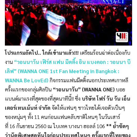
โปรแกรมถัดไป.. ใกล้เข้ามาแล้ว
!!!
เตรียมร้อนฉ่าต่อเนื่องกับ
งาน
“
วอนนาวัน เฟิร์ส แฟน มีตติ้ง อิน แบงคอก
:
วอนนา บี
เลิฟ”
(WANNA ONE 1st Fan Meeting in Bangkok :
WANNA Be LovEd)
กิจกรรมแฟนมีตติ้
งนอกประเทศเกาหลี
ครั้งแรกของกลุ่
มศิลปิน
“วอนนาวัน”
(WANNA ONE
)
บอย
แบนด์มาแรงที่สุดของที่
สุดนาทีนี้
!!
ซึ่ง
บริษัท โฟร์ วัน วัน เอ็น
เตอร์เทนเม้นท์ จำกัด
จัดให้แฟนๆ ชาวไทยได้เจอตัวเป็นๆ
ของหนุ่มๆ ทั้ง
11
คนก่อนแฟนคลับชาติไหนๆ ในวันเสาร์
ที่
16
กันยายน
2560
ณ ไบเทค บางนา
ฮอลล์
106
**
ย้ำชัดๆ
ว่านัดพิเศษสุดทันใจก่
อนประเทศไหนๆ ครั้งแรกที่ไทยของ