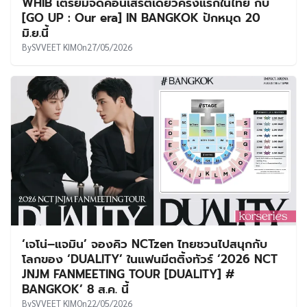
WHIB เตรียมจัดคอนเสิร์ตเดี่ยวครั้งแรกในไทย กับ
[GO UP : Our era] IN BANGKOK ปักหมุด 20
มิ.ย.นี้
By
SVVEET KIM
On
27/05/2026
‘เจโน่–แจมิน’ จองคิว NCTzen ไทยชวนไปสนุกกับ
โลกของ ‘DUALITY’ ในแฟนมีตติ้งทัวร์ ‘2026 NCT
JNJM FANMEETING TOUR [DUALITY] #
BANGKOK’ 8 ส.ค. นี้
By
SVVEET KIM
On
22/05/2026