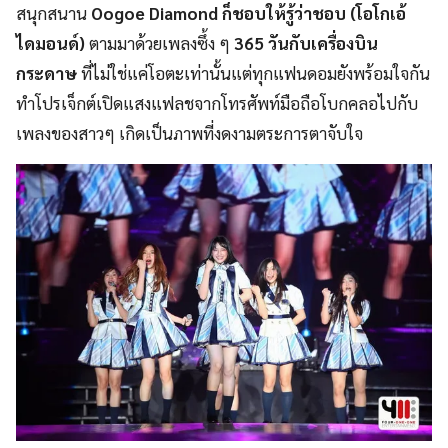
สนุกสนาน
Oogoe Diamond
ก็ชอบให้รู้ว่าชอบ
(
โอโกเอ้
ไดมอนด์
)
ตามมาด้วยเพลงซึ้ง ๆ
365
วันกับเครื่องบิน
กระดาษ
ที่ไม่ใช่แค่โอตะเท่านั้นแต่ทุ
กแฟนดอมยังพร้อมใจกัน
ทำโปรเจ็
กต์เปิดแสงแฟลชจากโทรศัพท์มือถื
อโบกคลอไปกับ
เพลงของสาวๆ เกิดเป็นภาพที่งดงามตระการตาจั
บใจ