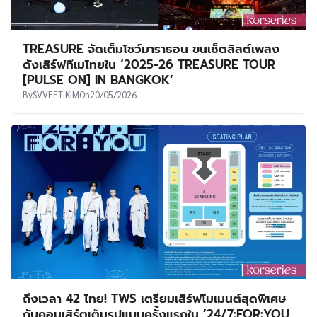
TREASURE จัดเต็มโชว์มาราธอน ขนเซ็ตลิสต์เพลง
ดังเสิร์ฟทึเมไทยใน ‘2025-26 TREASURE TOUR
[PULSE ON] IN BANGKOK’
By
SVVEET KIM
On
20/05/2026
ถึงเวลา 42 ไทย! TWS เตรียมเสิร์ฟโมเมนต์สุดพิเศษ
กับคอนเสิร์ตเต็มรูปแบบครั้งแรกใน ’24/7:FOR:YOU