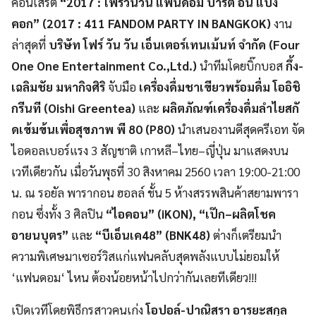
คอนเสิร์ต
“2017 :
โฟร์วันวัน แฟนดอม ปาร์ตี้ อิน แบง
คอก”
(2017 : 411 FANDOM PARTY IN BANGKOK)
งาน
ล่าสุดที่
บริษัท โฟร์ วัน วัน เอ็นเตอร์เทนเม้นท์ จำกัด (
Four
One One Entertainment Co.,Ltd.)
นำทีมโดยบิ๊กบอส
กึ้ง-
เฉลิมชัย มหากิจศิริ
จับมือ
เครื่องดื่มชาเขียวพร้อมดื่ม โออิชิ
กรีนที (
Oishi Greentea)
และ
ผลิตภัณฑ์เครื่องดื่มลำไยสกั
ดเข้มข้นเพื่อสุขภาพ พี 80 (
P
80)
นำเสนองานดีสุดครีเอท จัด
ไอดอลเบอร์แรง 3 สัญชาติ เกาหลี
–
ไทย
–
ญี่ปุ่น มาแสดงบน
เวทีเดียวกัน เมื่อวันพุธที่
30
สิงหาคม
2560
เวลา
19:00-21:00
น. ณ รอยัล พารากอน ฮอลล์ ชั้น
5
ห้างสรรพสินค้าสยามพารา
กอน ซึ่งทั้ง
3
ศิลปิน
“
ไอคอน
” (iKON),
“เป๊ก
–
ผลิตโชค
อายนบุตร”
และ
“
บีเอ็นเค48
” (BNK
48)
ต่างก็เตรียมนำ
ความพิเศษมาเซอร์
วิสแก่แฟนคลับสุดพลังแบบไม่
ยอมให้
‘
แฟนดอม
‘
ไหน ต้องน้อยหน้าไปกว่ากันเลยทีเดี
ยว
!!!
เปิดเวทีโดยพิธีกร
สาวคนเก่ง
โอปอล์-ปาณิสรา อารยะสกุล