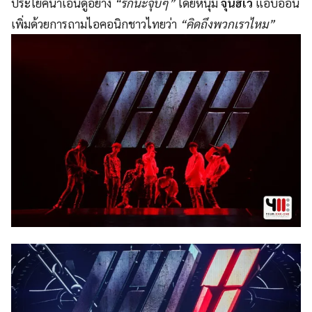
ประโยคน่าเอ็
นดูอย่าง
“รักนะจุ๊บๆ”
โดยหนุ่ม
จุนฮเว
แอบอ้อน
เพิ่มด้วยการถามไอคอนิ
กชาวไทยว่า
“คิดถึงพวกเราไหม”