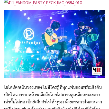
ไฮไลท์ตกเป็นของเพลง
ไม่มีใครรู้
ที่ทุกแฟนดอมพร้อมใจกัน
เปิ
ดไฟฉายจากหน้าจอมือถื
อโบกไปมาจนดูเหมือนทะเลดาว
เท่านั้นไม่พอ เป๊กยังคืนกำไรให้ นุช
es
ด้วยการกระโดดลงจาก
เวทีไปหาแฟนๆ ด้านล่าง แถมยังเดินไกลไปถึงโซนที่นั่งด้
าน