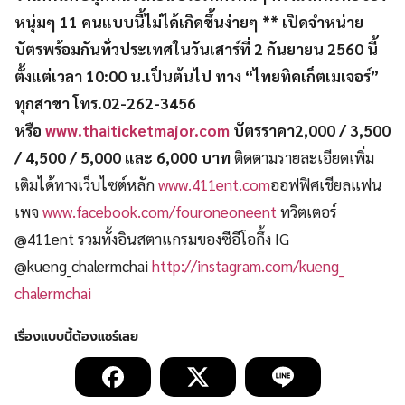
หนุ่มๆ
11
คนแบบนี้ไม่ได้เกิดขึ้นง่ายๆ ** เปิดจำหน่าย
บัตรพร้อมกันทั่
วประเทศในวันเสาร์ที่
2
กันยายน
2560
นี้
ตั้งแต่เวลา
10:00
น.เป็นต้นไป ทาง “ไทยทิคเก็ตเมเจอร์”
ทุกสาขา โทร.
02-262-3456
หรือ
www.thaiticketmajor.com
บัตรราคา
2,000 / 3,500
/ 4,500 / 5,000
และ
6,000
บาท
ติดตามรายละเอียดเพิ่ม
เติมได้
ทาง
เว็บไซต์หลัก
www.411ent.com
ออฟฟิศเชียลแฟน
เพจ
www.facebook.com/fouroneoneent
ทวิตเตอร์
@411ent
รวมทั้งอินสตาแกรมของซีอีโอกึ้ง
IG
@kueng_chalermchai
http://instagram.com/kueng_
chalermchai