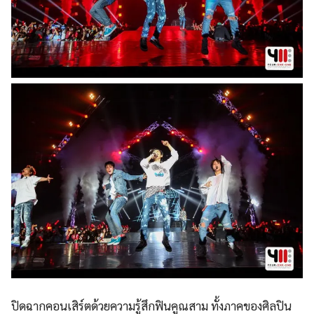
ปิดฉากคอนเสิร์ต
ด้วยความรู้สึ
กฟินคูณสาม ทั้งภาคของศิลปิน