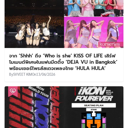
จาก ‘Shhh’ ถึง ‘Who is she’ KISS OF LIFE เสิร์ฟ
โมเมนต์พิเศษในแฟนมีตติ้ง ‘DEJA VU in Bangkok’
พร้อมเซอร์ไพรส์สเตจเพลงไทย ‘HULA HULA’
By
SVVEET KIM
On
13/06/2026