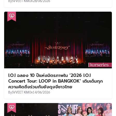
By
SVVEET KIM
On
28/06/2026
I.O.I ฉลอง 10 ปีแห่งมิตรภาพใน ‘2026 I.O.I
Concert Tour: LOOP in BANGKOK’ เติมเต็มทุก
ความคิดถึงร่วมกับอังดุงงีชาวไทย
By
SVVEET KIM
On
14/06/2026