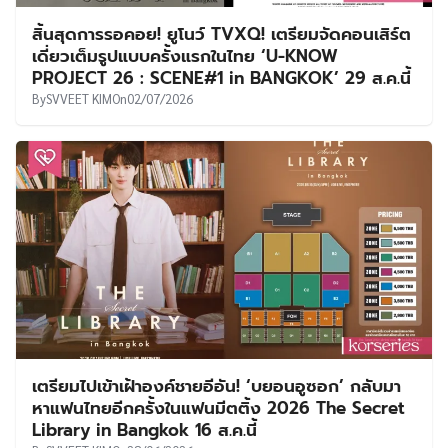
สิ้นสุดการรอคอย! ยูโนว์ TVXQ! เตรียมจัดคอนเสิร์ต
เดี่ยวเต็มรูปแบบครั้งแรกในไทย ‘U-KNOW
PROJECT 26 : SCENE#1 in BANGKOK’ 29 ส.ค.นี้
By
SVVEET KIM
On
02/07/2026
เตรียมไปเข้าเฝ้าองค์ชายอีอัน! ‘บยอนอูซอก’ กลับมา
หาแฟนไทยอีกครั้งในแฟนมีตติ้ง 2026 The Secret
Library in Bangkok 16 ส.ค.นี้