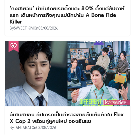
‘กงฮโยจิน’ นำทีมโกยเรตติ้งแตะ 8.0% ตั้งแต่สัปดาห์
แรก เดินหน้าภารกิจคุณแม่นักฆ่าใน A Bona Fide
Killer
By
SVVEET KIM
On
03/08/2026
อันโบฮยอน อัปเกรดเป็นตำรวจสายสืบเต็มตัวใน Flex
X Cop 2 พร้อมคู่หูคนใหม่ จองอึนแช
By
TANTARAT
On
03/08/2026