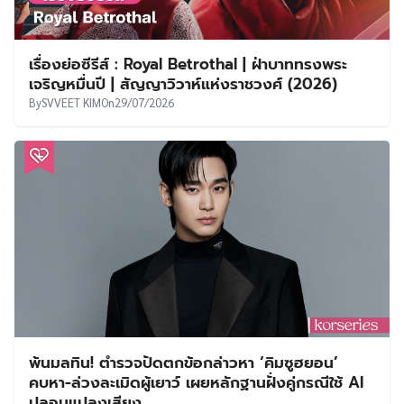
เรื่องย่อซีรีส์ : Royal Betrothal | ฝ่าบาททรงพระ
เจริญหมื่นปี | สัญญาวิวาห์แห่งราชวงศ์ (2026)
By
SVVEET KIM
On
29/07/2026
พ้นมลทิน! ตำรวจปัดตกข้อกล่าวหา ‘คิมซูฮยอน’
คบหา-ล่วงละเมิดผู้เยาว์ เผยหลักฐานฝั่งคู่กรณีใช้ AI
ปลอมแปลงเสียง