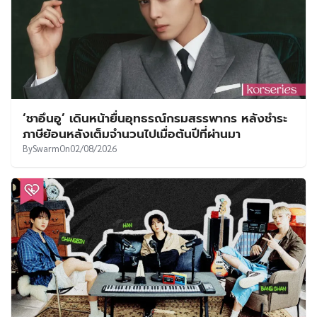
‘ชาอึนอู’ เดินหน้ายื่นอุทธรณ์กรมสรรพากร หลังชำระ
ภาษีย้อนหลังเต็มจำนวนไปเมื่อต้นปีที่ผ่านมา
By
Swarm
On
02/08/2026