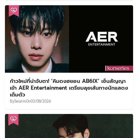
ก้าวใหม่ที่น่าจับตา! ‘คิมดงฮยอน AB6IX’ เซ็นสัญญา
เข้า AER Entertainment เตรียมลุยเส้นทางนักแสดง
เต็มตัว
By
Swarm
On
03/08/2026