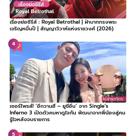
เรื่องย่อซีรีส์ : Royal Betrothal | ฝ่าบาททรงพระ
เจริญหมื่นปี | สัญญาวิวาห์แห่งราชวงศ์ (2026)
เซอร์ไพรส์! ‘อีกวานฮี – ยูชีอึน’ จาก Single’s
Inferno 3 เปิดตัวคบหาดูใจกัน พัฒนาจากพี่น้องสู่คน
รู้ใจหลังจบรายการ