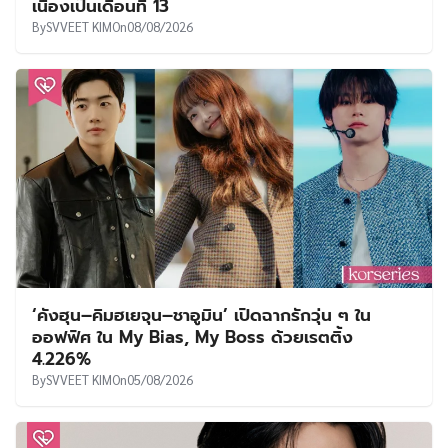
เนื่องเป็นเดือนที่ 13
By
SVVEET KIM
On
08/08/2026
‘คังฮุน–คิมฮเยจุน–ชาอูมิน’ เปิดฉากรักวุ่น ๆ ใน
ออฟฟิศ ใน My Bias, My Boss ด้วยเรตติ้ง
4.226%
By
SVVEET KIM
On
05/08/2026