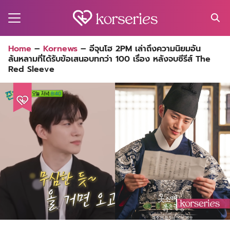
Skip
to
content
Search
Home
–
Kornews
–
อีจุนโฮ 2PM เล่าถึงความนิยมอัน
for:
ล้นหลามที่ได้รับข้อเสนอบทกว่า 100 เรื่อง หลังจบซีรีส์ The
MA
Red Sleeve
ES
CT
EL
UTY
T
EW
US