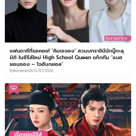
แฟนตาซีที่รอคอย! ‘คิมเซจอง’ สวมบทราชินีนักบู๊ทะลุ
มิติ ในซีรีส์ใหม่ High School Queen แท็กทีม ‘แบฮ
ยอนซอง – โจฮันกยอล’
By
korseries
On
31/07/2026