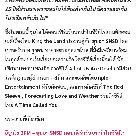
15 ปีที่ผ่านมาเพราะผมไม่ได้ตื่นเต้นเกินไป มีความสุขเกิน
ไป หรือเศร้าเกินไป”
ซึ่งในตอนนี้
จุนโฮ
ได้คอนเฟิร์มรับบทนำในซีรีส์โรแมนติกคอม
เมดี้เรื่องใหม่
King the Land
ประกบคู่กับ
ยุนอา SNSD
โดย
เขาจะรับบท
กูวอน
ทายาทตระกูลแชโบล ที่มั่งมีเพรียบพร้อม
ในทุกด้าน ยกเว้นเรื่องของความรัก โดยซีรีส์เรื่องนี้จะได้
นัก
เขียนบทชอนซองอิล
จากซีรีส์
All of Us Are Dead
มามีส่วน
ร่วมในฐานะผู้อำนวยการสร้าง และจะผลิตโดย
npio
Entertainment
ที่รับผิดชอบดูแลการผลิตซีรีส์
The Red
Sleeve , Forecasting Love
and Weather
รวมถึงซีรีส์
ใหม่
A Time Called You
บทความที่เกี่ยวข้อง
อีจุนโฮ 2PM – ยุนอา SNSD คอนเฟิร์มรับบทนำในซีรีส์โร