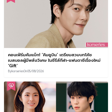
คอนเฟิร์มคัมแบ็ก! ‘คิมอูบิน’ เตรียมสวมบทโค้ช
เบสบอลผู้มีพลังวิเศษ ในซีรีส์กีฬา-แฟนตาซีเรื่องใหม่
‘Gift’
By
korseries
On
05/08/2026