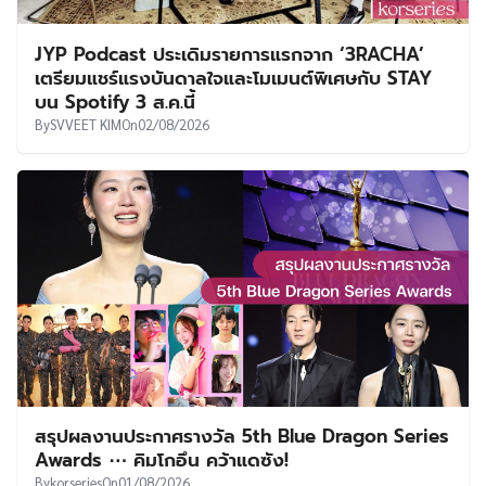
JYP Podcast ประเดิมรายการแรกจาก ‘3RACHA’
เตรียมแชร์แรงบันดาลใจและโมเมนต์พิเศษกับ STAY
บน Spotify 3 ส.ค.นี้
By
SVVEET KIM
On
02/08/2026
สรุปผลงานประกาศรางวัล 5th Blue Dragon Series
Awards ⋯ คิมโกอึน คว้าแดซัง!
By
korseries
On
01/08/2026