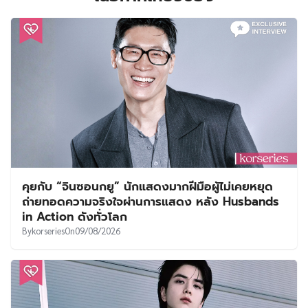
คุยกับ “จินซอนกยู” นักแสดงมากฝีมือผู้ไม่เคยหยุด
ถ่ายทอดความจริงใจผ่านการแสดง หลัง Husbands
in Action ดังทั่วโลก
By
korseries
On
09/08/2026