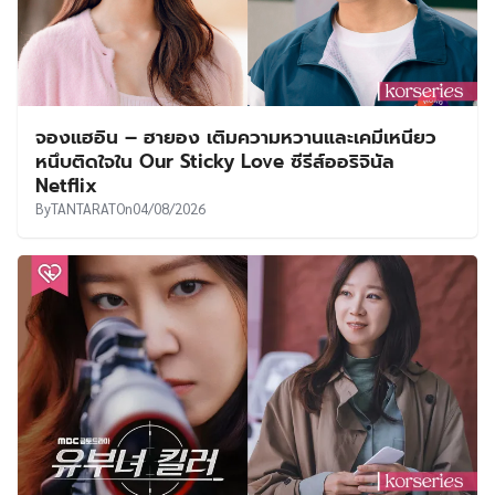
จองแฮอิน – ฮายอง เติมความหวานและเคมีเหนียว
หนึบติดใจใน Our Sticky Love ซีรีส์ออริจินัล
Netflix
By
TANTARAT
On
04/08/2026