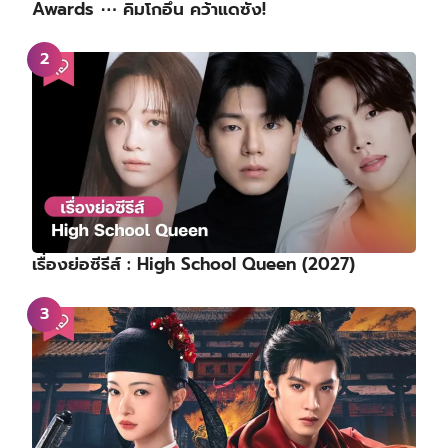
Awards ⋯ คิมโกอึน คว้าแดซัง!
เรื่องย่อซีรีส์ : High School Queen (2027)