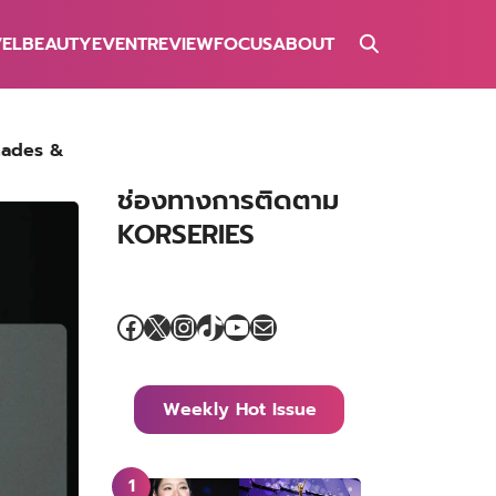
VEL
BEAUTY
EVENT
REVIEW
FOCUS
ABOUT
enades &
ช่องทางการติดตาม
KORSERIES
Facebook
X
Instagram
TikTok
YouTube
Mail
Weekly Hot Issue