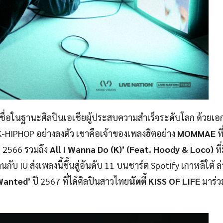
างชื่อในฐานะศิลปินเอเชียผู้ประสบความสำเร็จระดับโลก ด้วยเอ
-HIPHOP อย่างลงตัว เขาคือเจ้าของเพลงฮิตอย่าง
MOMMAE
ที
ี 2566 รวมถึง
All I Wanna Do
(K)’ (Feat. Hoody & Loco)
ที
านกับ IU ส่งเพลงนี้ขึ้นสู่อันดับ 11 บนชาร์ต Spotify เกาหลีใต้ ล่
Wanted’
ปี 2567 ที่ได้ศิลปินสาวไทย
นัตตี้ KISS OF LIFE
มาร่ว