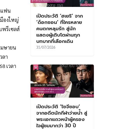
ับแฟน
เปิดประวัติ ‘ฮเยริ’ จาก
เมืองใหญ่
‘ด็อกซอน’ ที่ใครหลาย
คนตกหลุมรัก สู่นัก
บพรีเซลส์
แสดงผู้เติบโตผ่านทุก
บทบาทที่เลือกเดิน
 เมษายน
31/07/2026
เวลา
568 เวลา
เปิดประวัติ ‘โซจีซอบ’
จากอดีตนักกีฬาว่ายน้ำ สู่
พระเอกแถวหน้าผู้ครอง
ใจผู้ชมมากว่า 30 ปี