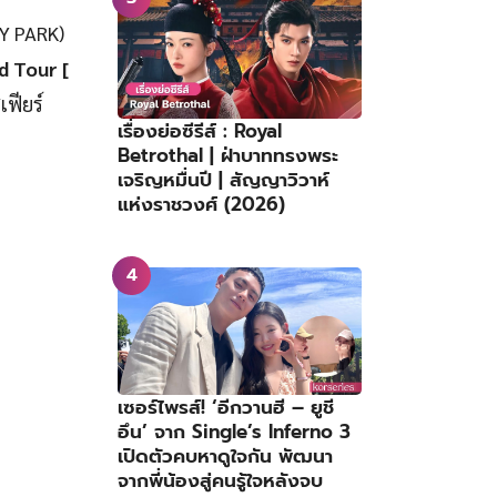
AY PARK)
d Tour [
เฟียร์
เรื่องย่อซีรีส์ : Royal
Betrothal | ฝ่าบาททรงพระ
เจริญหมื่นปี | สัญญาวิวาห์
แห่งราชวงศ์ (2026)
เซอร์ไพรส์! ‘อีกวานฮี – ยูชี
อึน’ จาก Single’s Inferno 3
เปิดตัวคบหาดูใจกัน พัฒนา
จากพี่น้องสู่คนรู้ใจหลังจบ