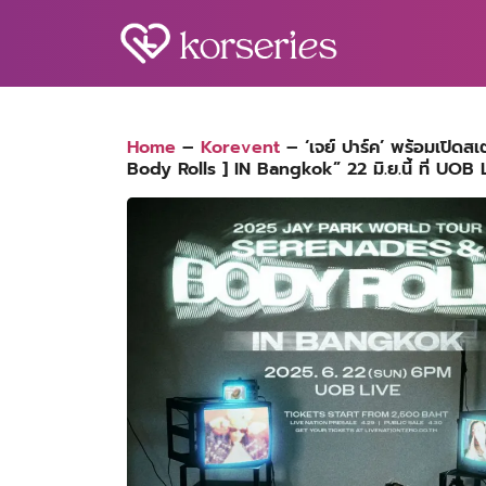
Skip
to
content
S
fo
Home
–
Korevent
–
‘เจย์ ปาร์ค’ พร้อมเปิด
Body Rolls ] IN Bangkok” 22 มิ.ย.นี้ ที่ UOB 