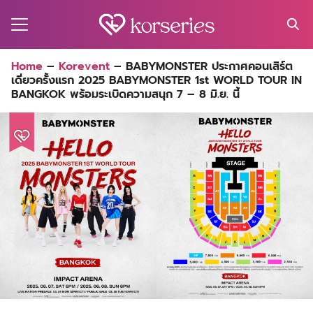
Skip
to
content
Search
Home
–
Korevent
–
BABYMONSTER ประกาศคอนเสิร์ต
for:
เดี่ยวครั้งแรก 2025 BABYMONSTER 1st WORLD TOUR IN
MA
BANGKOK พร้อมระเบิดความสนุก 7 – 8 มิ.ย. นี้
ES
CT
EL
UTY
T
EW
US