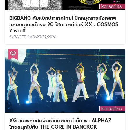
BIGBANG คัมแบ็กประเทศไทย! ปักหมุดราชมังคลาฯ
ฉลองเดบิวต์ครบ 20 ปีในเวิลด์ทัวร์ XX : COSMOS
7 พ.ย.นี้
By
SVVEET KIM
On
29/07/2026
XG ขนเพลงฮิตจัดเต็มตลอดค่ำคืน พา ALPHAZ
ไทยสนุกไปกับ THE CORE IN BANGKOK