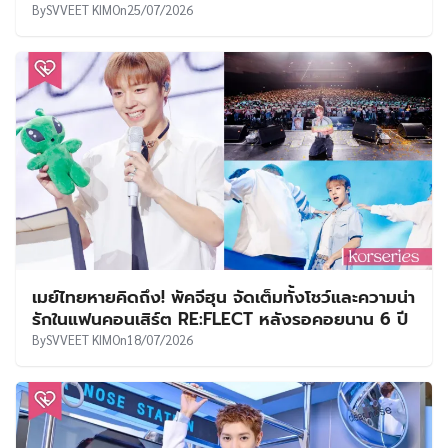
By
SVVEET KIM
On
25/07/2026
เมย์ไทยหายคิดถึง! พัคจีฮุน จัดเต็มทั้งโชว์และความน่า
รักในแฟนคอนเสิร์ต RE:FLECT หลังรอคอยนาน 6 ปี
By
SVVEET KIM
On
18/07/2026