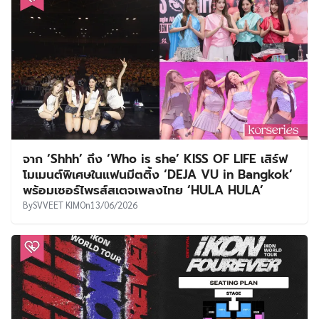
จาก ‘Shhh’ ถึง ‘Who is she’ KISS OF LIFE เสิร์ฟ
โมเมนต์พิเศษในแฟนมีตติ้ง ‘DEJA VU in Bangkok’
พร้อมเซอร์ไพรส์สเตจเพลงไทย ‘HULA HULA’
By
SVVEET KIM
On
13/06/2026