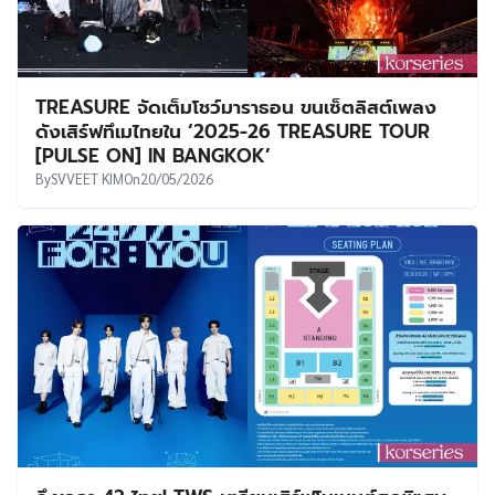
TREASURE จัดเต็มโชว์มาราธอน ขนเซ็ตลิสต์เพลง
ดังเสิร์ฟทึเมไทยใน ‘2025-26 TREASURE TOUR
[PULSE ON] IN BANGKOK’
By
SVVEET KIM
On
20/05/2026