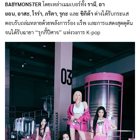
BABYMONS7ER
โดยเหล่าเมมเบอร์ทั้ง
ราม
ี,
อา
ยอน
,
อาสะ
,
โรร่า
,
ภริตา
,
รุกะ
และ
ชิกิต้า
ต่างได้รับกระแส
ตอบรับถล่มทลายด้วยพลังการร้อง แร็พ และการแสดงสุดดุดัน
จนได้รับฉายา “รุกกี้ปีศาจ” แห่งวงการ K-pop