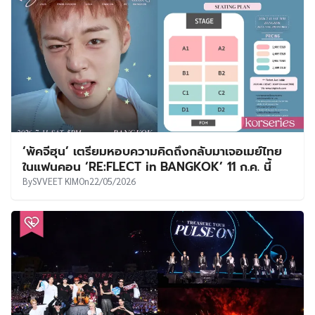
‘พัคจีฮุน’ เตรียมหอบความคิดถึงกลับมาเจอเมย์ไทย
ในแฟนคอน ‘RE:FLECT in BANGKOK’ 11 ก.ค. นี้
By
SVVEET KIM
On
22/05/2026