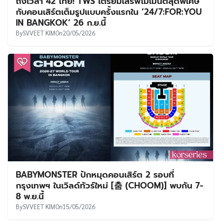
ถึงเวลา 42 ไทย! TWS เตรียมเสิร์ฟโมเมนต์สุดพิเศษ
กับคอนเสิร์ตเต็มรูปแบบครั้งแรกใน ’24/7:FOR:YOU
IN BANGKOK’ 26 ก.ย.นี้
By
SVVEET KIM
On
20/05/2026
BABYMONSTER ปักหมุดคอนเสิร์ต 2 รอบที่
กรุงเทพฯ ในเวิลด์ทัวร์ใหม่ [춤 (CHOOM)] พบกัน 7-
8 พ.ย.นี้
By
SVVEET KIM
On
15/05/2026