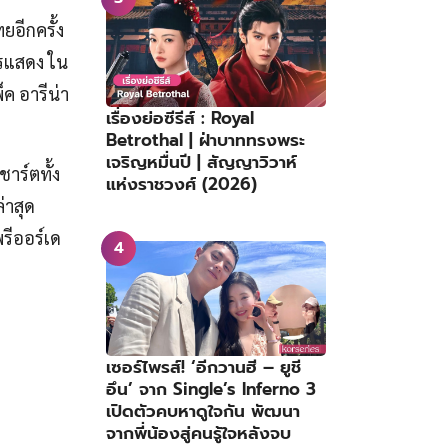
อีกครั้ง
ารแสดง ใน
ค อารีน่า
เรื่องย่อซีรีส์ : Royal
Betrothal | ฝ่าบาททรงพระ
เจริญหมื่นปี | สัญญาวิวาห์
ชาร์ตทั้ง
แห่งราชวงศ์ (2026)
่าสุด
พรีออร์เด
เซอร์ไพรส์! ‘อีกวานฮี – ยูชี
อึน’ จาก Single’s Inferno 3
เปิดตัวคบหาดูใจกัน พัฒนา
จากพี่น้องสู่คนรู้ใจหลังจบ