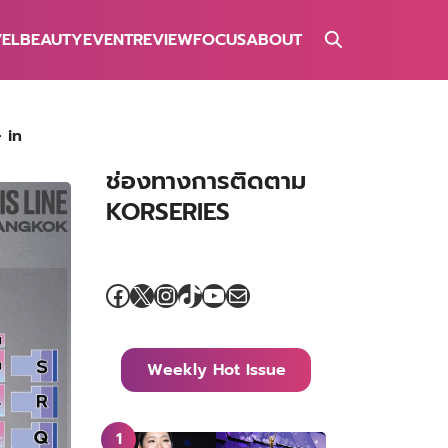
VEL
BEAUTY
EVENT
REVIEW
FOCUS
ABOUT
 in
ช่องทางการติดตาม
KORSERIES
Facebook
X
Instagram
TikTok
YouTube
Mail
Weekly Hot Issue