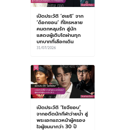
เปิดประวัติ ‘ฮเยริ’ จาก
‘ด็อกซอน’ ที่ใครหลาย
คนตกหลุมรัก สู่นัก
แสดงผู้เติบโตผ่านทุก
บทบาทที่เลือกเดิน
31/07/2026
เปิดประวัติ ‘โซจีซอบ’
จากอดีตนักกีฬาว่ายน้ำ สู่
พระเอกแถวหน้าผู้ครอง
ใจผู้ชมมากว่า 30 ปี