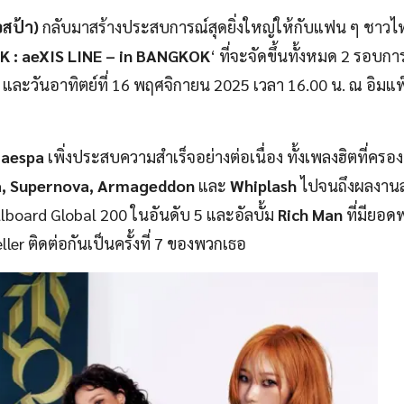
อสป้า)
กลับมาสร้างประสบการณ์สุดยิ่งใหญ่ให้กับแฟน ๆ ชาวไทย
K : aeXIS LINE – in BANGKOK
‘ ที่จะจัดขึ้นทั้งหมด 2 รอบก
. และวันอาทิตย์ที่ 16 พฤศจิกายน 2025 เวลา 16.00 น. ณ อิมแพ็
ก
aespa
เพิ่งประสบความสำเร็จอย่างต่อเนื่อง ทั้งเพลงฮิตที่ครอง
a, Supernova, Armageddon
และ
Whiplash
ไปจนถึงผลงานล
illboard Global 200 ในอันดับ 5 และอัลบั้ม
Rich Man
ที่มียอด
ler ติดต่อกันเป็นครั้งที่ 7 ของพวกเธอ