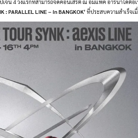
ปเจน 4 วงแรกที่สามารถจัดคอนเสิร์ต ณ อิมแพ็ค อารีน่าได้ต่อเนื
NK : PARALLEL LINE – in BANGKOK’
ที่ประสบความสำเร็จเมื