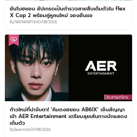
อันโบฮยอน อัปเกรดเป็นตำรวจสายสืบเต็มตัวใน Flex
X Cop 2 พร้อมคู่หูคนใหม่ จองอึนแช
By
TANTARAT
On
03/08/2026
ก้าวใหม่ที่น่าจับตา! ‘คิมดงฮยอน AB6IX’ เซ็นสัญญา
เข้า AER Entertainment เตรียมลุยเส้นทางนักแสดง
เต็มตัว
By
Swarm
On
03/08/2026