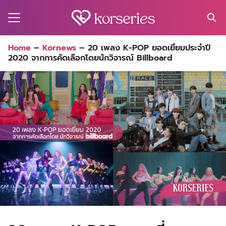
Skip
to
content
Search
Home
–
Kornews
–
20 เพลง K-POP ยอดเยี่ยมประจำปี
for:
2020 จากการคัดเลือกโดยนักวิจารณ์ Billboard
MA
ES
CT
EL
UTY
T
EW
US