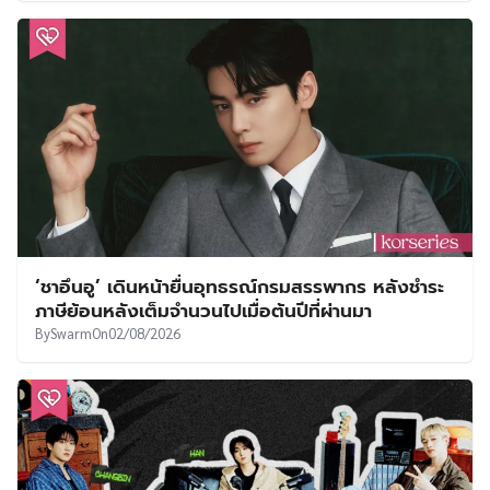
‘ชาอึนอู’ เดินหน้ายื่นอุทธรณ์กรมสรรพากร หลังชำระ
ภาษีย้อนหลังเต็มจำนวนไปเมื่อต้นปีที่ผ่านมา
By
Swarm
On
02/08/2026