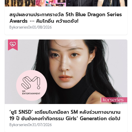
สรุปผลงานประกาศรางวัล 5th Blue Dragon Series
Awards ⋯ คิมโกอึน คว้าแดซัง!
By
korseries
On
01/08/2026
‘ยูริ SNSD’ เตรียมโบกมือลา SM หลังร่วมทางมานาน
19 ปี ยันยังคงทำกิจกรรม Girls’ Generation ต่อไป
By
korseries
On
31/07/2026