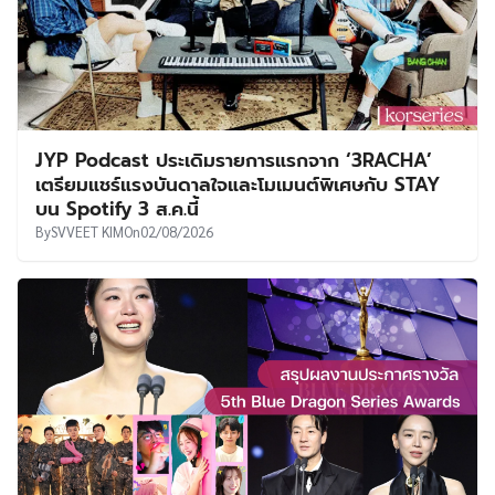
JYP Podcast ประเดิมรายการแรกจาก ‘3RACHA’
เตรียมแชร์แรงบันดาลใจและโมเมนต์พิเศษกับ STAY
บน Spotify 3 ส.ค.นี้
By
SVVEET KIM
On
02/08/2026