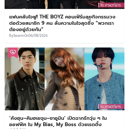
แฟนคลับใจฟู! THE BOYZ คอนเฟิร์มลุยกิจกรรมวง
ต่อด้วยสมาชิก 9 คน ลั่นความในใจสุดซึ้ง “พวกเรา
ต้องอยู่ด้วยกัน”
By
Swarm
On
06/08/2026
‘คังฮุน–คิมฮเยจุน–ชาอูมิน’ เปิดฉากรักวุ่น ๆ ใน
ออฟฟิศ ใน My Bias, My Boss ด้วยเรตติ้ง