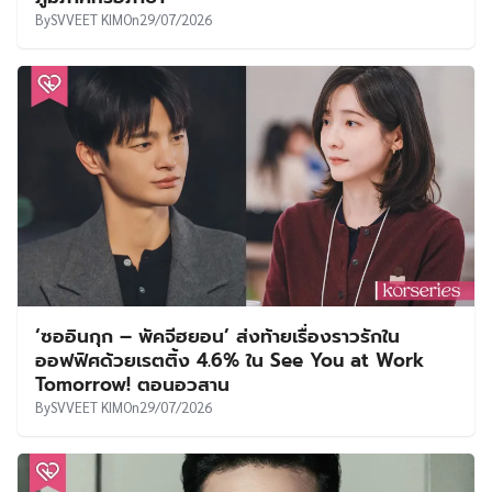
By
SVVEET KIM
On
29/07/2026
‘ซออินกุก – พัคจีฮยอน’ ส่งท้ายเรื่องราวรักใน
ออฟฟิศด้วยเรตติ้ง 4.6% ใน See You at Work
Tomorrow! ตอนอวสาน
By
SVVEET KIM
On
29/07/2026