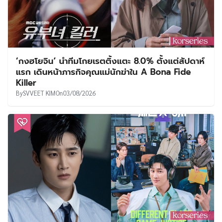
‘กงฮโยจิน’ นำทีมโกยเรตติ้งแตะ 8.0% ตั้งแต่สัปดาห์
แรก เดินหน้าภารกิจคุณแม่นักฆ่าใน A Bona Fide
Killer
By
SVVEET KIM
On
03/08/2026