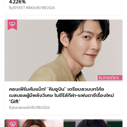
4.226%
By
SVVEET KIM
On
05/08/2026
คอนเฟิร์มคัมแบ็ก! ‘คิมอูบิน’ เตรียมสวมบทโค้ช
เบสบอลผู้มีพลังวิเศษ ในซีรีส์กีฬา-แฟนตาซีเรื่องใหม่
‘Gift’
By
korseries
On
05/08/2026