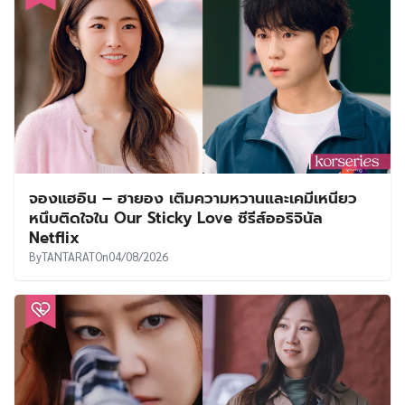
จองแฮอิน – ฮายอง เติมความหวานและเคมีเหนียว
หนึบติดใจใน Our Sticky Love ซีรีส์ออริจินัล
Netflix
By
TANTARAT
On
04/08/2026