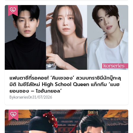
แฟนตาซีที่รอคอย! ‘คิมเซจอง’ สวมบทราชินีนักบู๊ทะลุ
มิติ ในซีรีส์ใหม่ High School Queen แท็กทีม ‘แบฮ
ยอนซอง – โจฮันกยอล’
By
korseries
On
31/07/2026