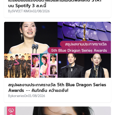
บน Spotify 3 ส.ค.นี้
By
SVVEET KIM
On
02/08/2026
สรุปผลงานประกาศรางวัล 5th Blue Dragon Series
Awards ⋯ คิมโกอึน คว้าแดซัง!
By
korseries
On
01/08/2026