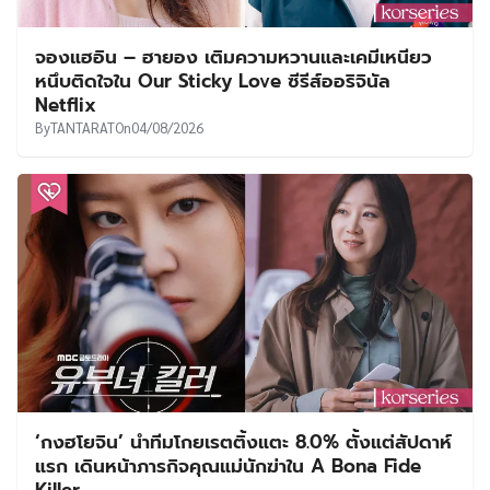
จองแฮอิน – ฮายอง เติมความหวานและเคมีเหนียว
หนึบติดใจใน Our Sticky Love ซีรีส์ออริจินัล
Netflix
By
TANTARAT
On
04/08/2026
‘กงฮโยจิน’ นำทีมโกยเรตติ้งแตะ 8.0% ตั้งแต่สัปดาห์
แรก เดินหน้าภารกิจคุณแม่นักฆ่าใน A Bona Fide