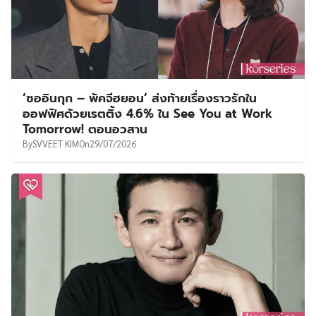
‘ซออินกุก – พัคจีฮยอน’ ส่งท้ายเรื่องราวรักใน
ออฟฟิศด้วยเรตติ้ง 4.6% ใน See You at Work
Tomorrow! ตอนอวสาน
By
SVVEET KIM
On
29/07/2026