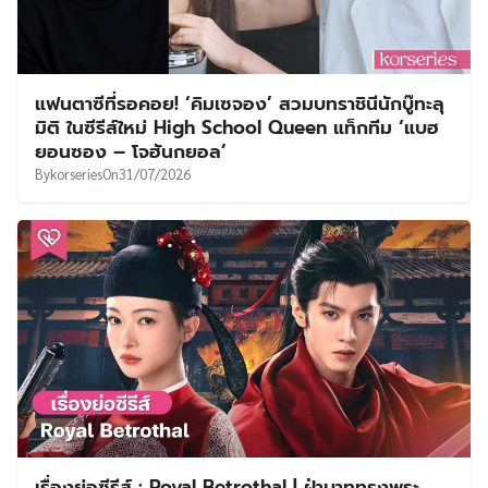
แฟนตาซีที่รอคอย! ‘คิมเซจอง’ สวมบทราชินีนักบู๊ทะลุ
มิติ ในซีรีส์ใหม่ High School Queen แท็กทีม ‘แบฮ
ยอนซอง – โจฮันกยอล’
By
korseries
On
31/07/2026
เรื่องย่อซีรีส์ : Royal Betrothal | ฝ่าบาททรงพระ