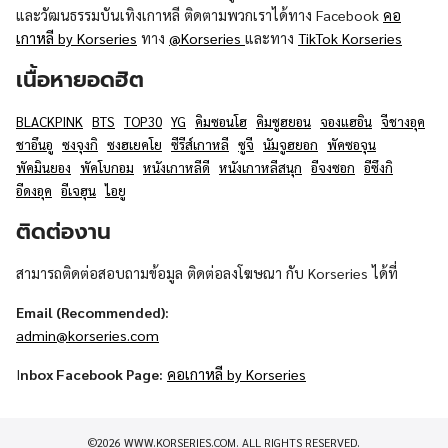
และวัฒนธรรมบันเทิงเกาหลี ติดตามพวกเราได้ทาง Facebook
คอ
เกาหลี by Korseries
ทาง
@Korseries
และทาง
TikTok Korseries
เนื้อหายอดฮิต
BLACKPINK
BTS
TOP30
YG
คิมซอนโฮ
คิมซูฮยอน
จองแฮอิน
จีชางอุค
ชาอึนอู
ซงจุงกิ
ซงฮเยคโย
ซีรีส์เกาหลี
ซูจี
นัมจูฮยอก
พัคซอจุน
พัคมินยอง
พัคโบกอม
หนังเกาหลีดี
หนังเกาหลีสนุก
อีจงซอก
อีซึงกิ
อีดงอุค
อีเจฮุน
ไอยู
ติดต่องาน
สามารถติดต่อสอบถามข้อมูล ติดต่อลงโฆษณา กับ Korseries ได้ที่
Email (Recommended):
admin@korseries.com
I
nbox Facebook Page:
คอเกาหลี by Korseries
©2026 WWW.KORSERIES.COM. ALL RIGHTS RESERVED.