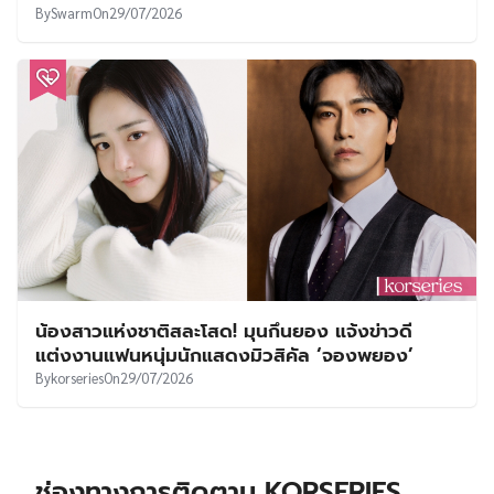
By
Swarm
On
29/07/2026
น้องสาวแห่งชาติสละโสด! มุนกึนยอง แจ้งข่าวดี
แต่งงานแฟนหนุ่มนักแสดงมิวสิคัล ‘จองพยอง’
By
korseries
On
29/07/2026
ช่องทางการติดตาม KORSERIES