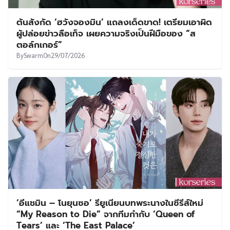
ต้นสังกัด ‘ฮวังจองมิน’ แถลงเด็ดขาด! เตรียมเอาผิด
ผู้ปล่อยข่าวลือเท็จ เผยความจริงเป็นฝีมือของ “ส
ตอล์กเกอร์”
By
Swarm
On
29/07/2026
‘อีแชมิน – โนยุนซอ’ รียูเนียนบทพระนางในซีรีส์ใหม่
“My Reason to Die” จากทีมกำกับ ‘Queen of
Tears’ และ ‘The East Palace’