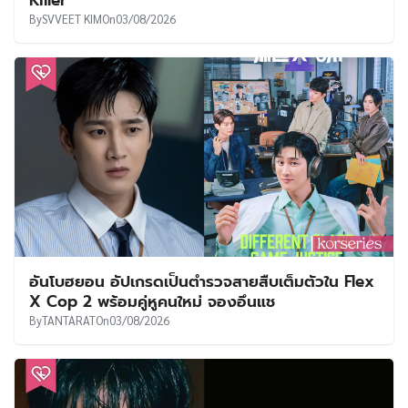
Killer
By
SVVEET KIM
On
03/08/2026
อันโบฮยอน อัปเกรดเป็นตำรวจสายสืบเต็มตัวใน Flex
X Cop 2 พร้อมคู่หูคนใหม่ จองอึนแช
By
TANTARAT
On
03/08/2026