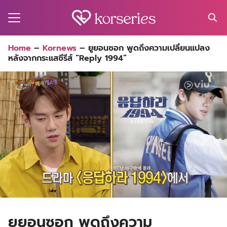
Skip
to
content
Search
Home
–
Kornews
–
ยูยอนซอก พูดถึงความเปลี่ยนแปลง
for:
หลังจากกระแสซีรีส์ “Reply 1994”
MA
ES
CT
EL
UTY
T
EW
US
ยูยอนซอก พูดถึงความ