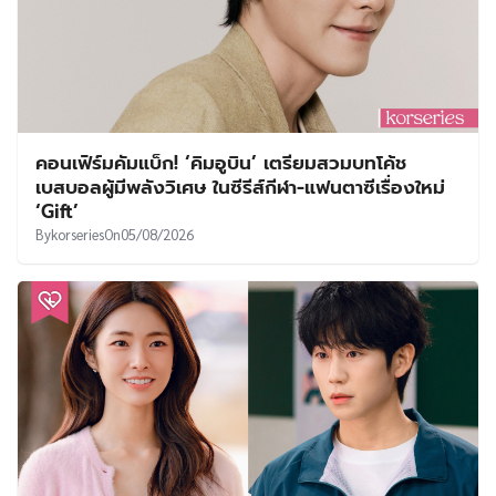
คอนเฟิร์มคัมแบ็ก! ‘คิมอูบิน’ เตรียมสวมบทโค้ช
เบสบอลผู้มีพลังวิเศษ ในซีรีส์กีฬา-แฟนตาซีเรื่องใหม่
‘Gift’
By
korseries
On
05/08/2026