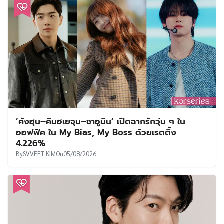
‘คังฮุน–คิมฮเยจุน–ชาอูมิน’ เปิดฉากรักวุ่น ๆ ใน
ออฟฟิศ ใน My Bias, My Boss ด้วยเรตติ้ง
4.226%
By
SVVEET KIM
On
05/08/2026