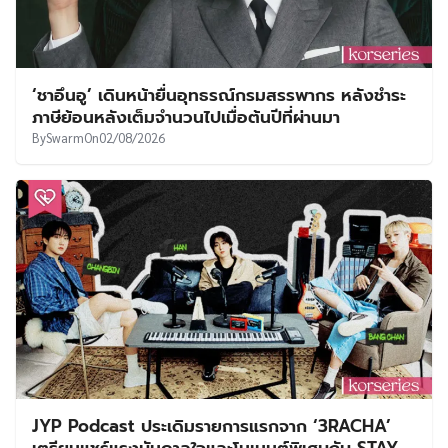
‘ชาอึนอู’ เดินหน้ายื่นอุทธรณ์กรมสรรพากร หลังชำระ
ภาษีย้อนหลังเต็มจำนวนไปเมื่อต้นปีที่ผ่านมา
By
Swarm
On
02/08/2026
JYP Podcast ประเดิมรายการแรกจาก ‘3RACHA’
เตรียมแชร์แรงบันดาลใจและโมเมนต์พิเศษกับ STAY