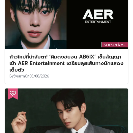
ก้าวใหม่ที่น่าจับตา! ‘คิมดงฮยอน AB6IX’ เซ็นสัญญา
เข้า AER Entertainment เตรียมลุยเส้นทางนักแสดง
เต็มตัว
By
Swarm
On
03/08/2026