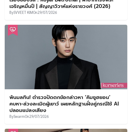
เจริญหมื่นปี | สัญญาวิวาห์แห่งราชวงศ์ (2026)
By
SVVEET KIM
On
29/07/2026
พ้นมลทิน! ตำรวจปัดตกข้อกล่าวหา ‘คิมซูฮยอน’
คบหา-ล่วงละเมิดผู้เยาว์ เผยหลักฐานฝั่งคู่กรณีใช้ AI
ปลอมแปลงเสียง
By
Swarm
On
29/07/2026