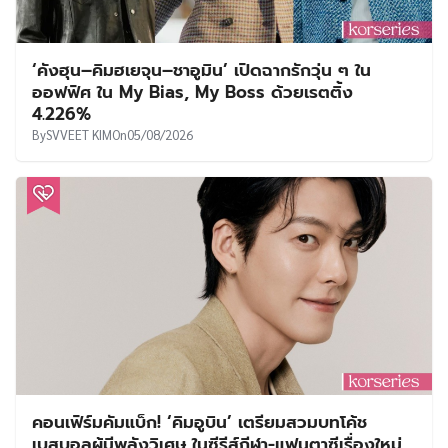
‘คังฮุน–คิมฮเยจุน–ชาอูมิน’ เปิดฉากรักวุ่น ๆ ใน
ออฟฟิศ ใน My Bias, My Boss ด้วยเรตติ้ง
4.226%
By
SVVEET KIM
On
05/08/2026
คอนเฟิร์มคัมแบ็ก! ‘คิมอูบิน’ เตรียมสวมบทโค้ช
เบสบอลผู้มีพลังวิเศษ ในซีรีส์กีฬา-แฟนตาซีเรื่องใหม่