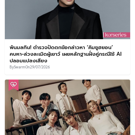
พ้นมลทิน! ตำรวจปัดตกข้อกล่าวหา ‘คิมซูฮยอน’
คบหา-ล่วงละเมิดผู้เยาว์ เผยหลักฐานฝั่งคู่กรณีใช้ AI
ปลอมแปลงเสียง
By
Swarm
On
29/07/2026