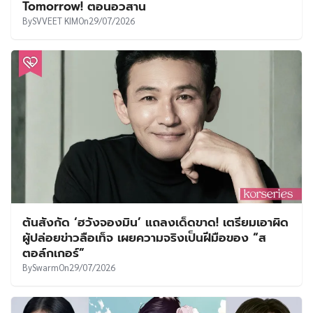
Tomorrow! ตอนอวสาน
By
SVVEET KIM
On
29/07/2026
ต้นสังกัด ‘ฮวังจองมิน’ แถลงเด็ดขาด! เตรียมเอาผิด
ผู้ปล่อยข่าวลือเท็จ เผยความจริงเป็นฝีมือของ “ส
ตอล์กเกอร์”
By
Swarm
On
29/07/2026