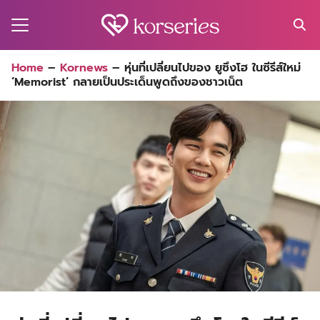
Skip
to
content
Search
Home
–
Kornews
–
หุ่นที่เปลี่ยนไปของ ยูซึงโฮ ในซีรีส์ใหม่
for:
‘Memorist’ กลายเป็นประเด็นพูดถึงของชาวเน็ต
MA
ES
CT
EL
UTY
T
EW
US