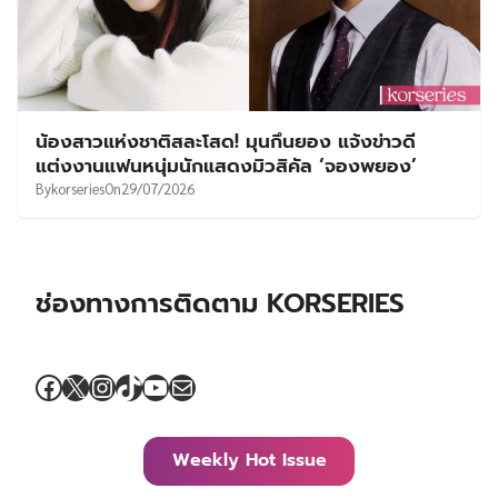
น้องสาวแห่งชาติสละโสด! มุนกึนยอง แจ้งข่าวดี
แต่งงานแฟนหนุ่มนักแสดงมิวสิคัล ‘จองพยอง’
By
korseries
On
29/07/2026
ช่องทางการติดตาม KORSERIES
Facebook
X
Instagram
TikTok
YouTube
Mail
Weekly Hot Issue