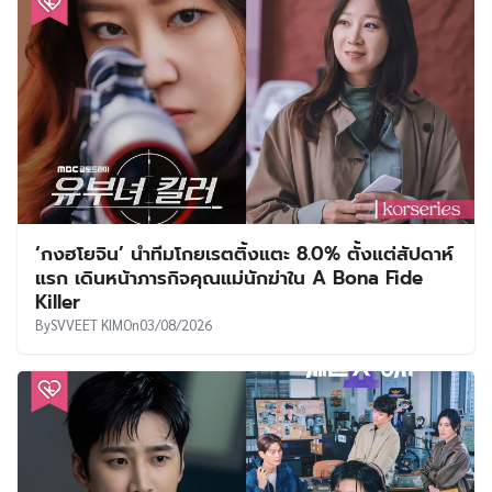
‘กงฮโยจิน’ นำทีมโกยเรตติ้งแตะ 8.0% ตั้งแต่สัปดาห์
แรก เดินหน้าภารกิจคุณแม่นักฆ่าใน A Bona Fide
Killer
By
SVVEET KIM
On
03/08/2026