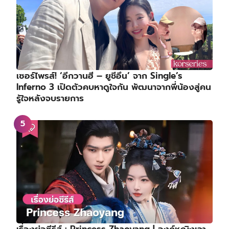
เซอร์ไพรส์! ‘อีกวานฮี – ยูชีอึน’ จาก Single’s
Inferno 3 เปิดตัวคบหาดูใจกัน พัฒนาจากพี่น้องสู่คน
รู้ใจหลังจบรายการ
เรื่องย่อซีรีส์ : Princess Zhaoyang | องค์หญิงเจา