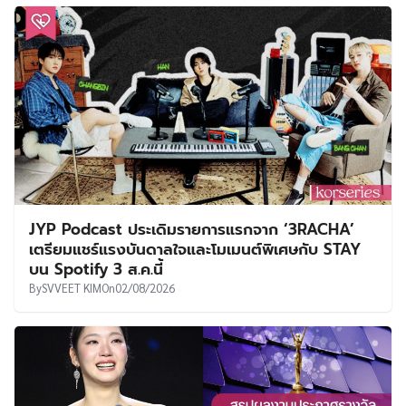
JYP Podcast ประเดิมรายการแรกจาก ‘3RACHA’
เตรียมแชร์แรงบันดาลใจและโมเมนต์พิเศษกับ STAY
บน Spotify 3 ส.ค.นี้
By
SVVEET KIM
On
02/08/2026