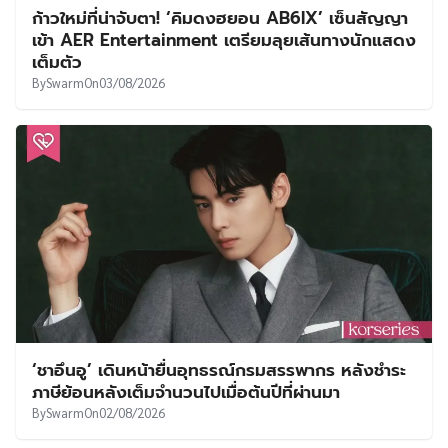
ก้าวใหม่ที่น่าจับตา! ‘คิมดงฮยอน AB6IX’ เซ็นสัญญา
เข้า AER Entertainment เตรียมลุยเส้นทางนักแสดง
เต็มตัว
By
Swarm
On
03/08/2026
‘ชาอึนอู’ เดินหน้ายื่นอุทธรณ์กรมสรรพากร หลังชำระ
ภาษีย้อนหลังเต็มจำนวนไปเมื่อต้นปีที่ผ่านมา
By
Swarm
On
02/08/2026