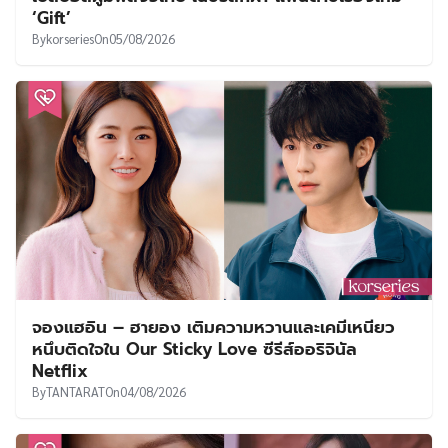
‘Gift’
By
korseries
On
05/08/2026
จองแฮอิน – ฮายอง เติมความหวานและเคมีเหนียว
หนึบติดใจใน Our Sticky Love ซีรีส์ออริจินัล
Netflix
By
TANTARAT
On
04/08/2026