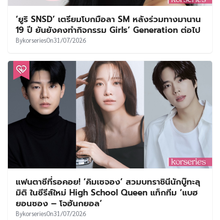
‘ยูริ SNSD’ เตรียมโบกมือลา SM หลังร่วมทางมานาน
19 ปี ยันยังคงทำกิจกรรม Girls’ Generation ต่อไป
By
korseries
On
31/07/2026
แฟนตาซีที่รอคอย! ‘คิมเซจอง’ สวมบทราชินีนักบู๊ทะลุ
มิติ ในซีรีส์ใหม่ High School Queen แท็กทีม ‘แบฮ
ยอนซอง – โจฮันกยอล’
By
korseries
On
31/07/2026