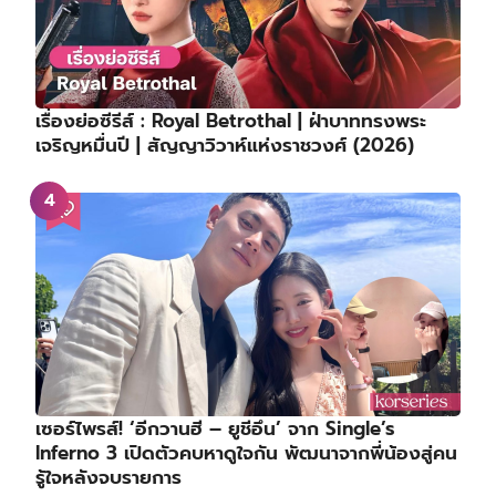
เรื่องย่อซีรีส์ : Royal Betrothal | ฝ่าบาททรงพระ
เจริญหมื่นปี | สัญญาวิวาห์แห่งราชวงศ์ (2026)
เซอร์ไพรส์! ‘อีกวานฮี – ยูชีอึน’ จาก Single’s
Inferno 3 เปิดตัวคบหาดูใจกัน พัฒนาจากพี่น้องสู่คน
รู้ใจหลังจบรายการ