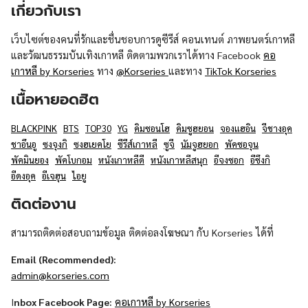
เกี่ยวกับเรา
เว็บไซต์ของคนที่รักและชื่นชอบการดูซีรีส์ คอนเทนต์ ภาพยนตร์เกาหลี
และวัฒนธรรมบันเทิงเกาหลี ติดตามพวกเราได้ทาง Facebook
คอ
เกาหลี by Korseries
ทาง
@Korseries
และทาง
TikTok Korseries
เนื้อหายอดฮิต
BLACKPINK
BTS
TOP30
YG
คิมซอนโฮ
คิมซูฮยอน
จองแฮอิน
จีชางอุค
ชาอึนอู
ซงจุงกิ
ซงฮเยคโย
ซีรีส์เกาหลี
ซูจี
นัมจูฮยอก
พัคซอจุน
พัคมินยอง
พัคโบกอม
หนังเกาหลีดี
หนังเกาหลีสนุก
อีจงซอก
อีซึงกิ
อีดงอุค
อีเจฮุน
ไอยู
ติดต่องาน
สามารถติดต่อสอบถามข้อมูล ติดต่อลงโฆษณา กับ Korseries ได้ที่
Email (Recommended):
admin@korseries.com
I
nbox Facebook Page:
คอเกาหลี by Korseries