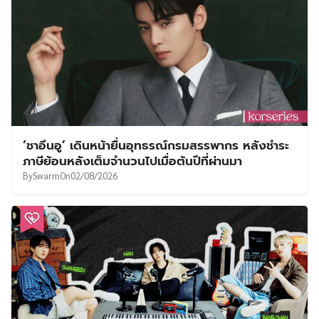
‘ชาอึนอู’ เดินหน้ายื่นอุทธรณ์กรมสรรพากร หลังชำระ
ภาษีย้อนหลังเต็มจำนวนไปเมื่อต้นปีที่ผ่านมา
By
Swarm
On
02/08/2026