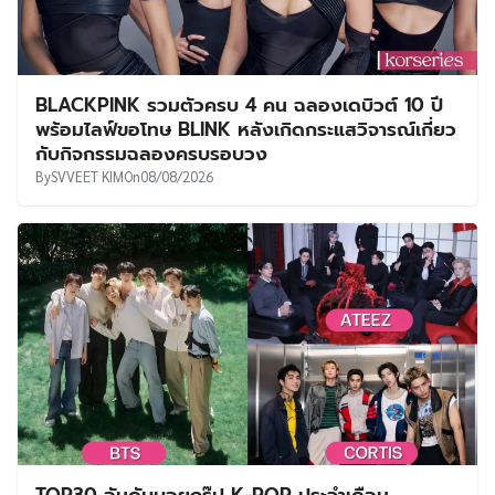
BLACKPINK รวมตัวครบ 4 คน ฉลองเดบิวต์ 10 ปี
พร้อมไลฟ์ขอโทษ BLINK หลังเกิดกระแสวิจารณ์เกี่ยว
กับกิจกรรมฉลองครบรอบวง
By
SVVEET KIM
On
08/08/2026
TOP30 อันดับบอยกรุ๊ป K-POP ประจำเดือน