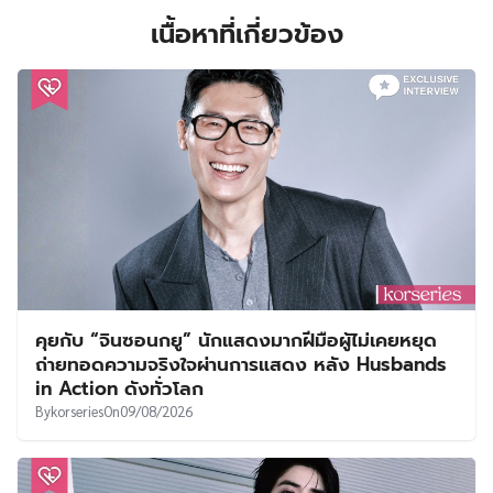
เนื้อหาที่เกี่ยวข้อง
คุยกับ “จินซอนกยู” นักแสดงมากฝีมือผู้ไม่เคยหยุด
ถ่ายทอดความจริงใจผ่านการแสดง หลัง Husbands
in Action ดังทั่วโลก
By
korseries
On
09/08/2026