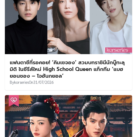
แฟนตาซีที่รอคอย! ‘คิมเซจอง’ สวมบทราชินีนักบู๊ทะลุ
มิติ ในซีรีส์ใหม่ High School Queen แท็กทีม ‘แบฮ
ยอนซอง – โจฮันกยอล’
By
korseries
On
31/07/2026