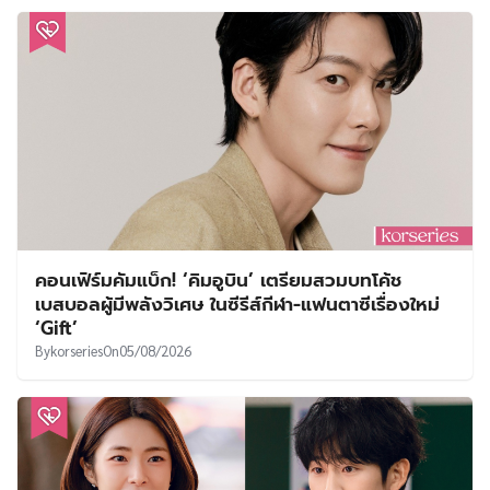
คอนเฟิร์มคัมแบ็ก! ‘คิมอูบิน’ เตรียมสวมบทโค้ช
เบสบอลผู้มีพลังวิเศษ ในซีรีส์กีฬา-แฟนตาซีเรื่องใหม่
‘Gift’
By
korseries
On
05/08/2026