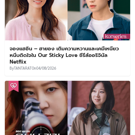
จองแฮอิน – ฮายอง เติมความหวานและเคมีเหนียว
หนึบติดใจใน Our Sticky Love ซีรีส์ออริจินัล
Netflix
By
TANTARAT
On
04/08/2026