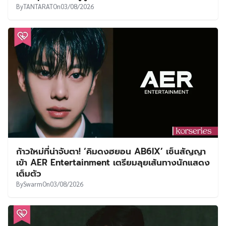
By
TANTARAT
On
03/08/2026
ก้าวใหม่ที่น่าจับตา! ‘คิมดงฮยอน AB6IX’ เซ็นสัญญา
เข้า AER Entertainment เตรียมลุยเส้นทางนักแสดง
เต็มตัว
By
Swarm
On
03/08/2026