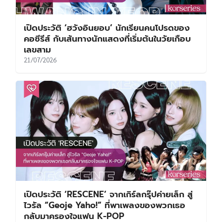
เปิดประวัติ ‘ฮวังอินยอบ’ นักเรียนคนโปรดของ
คอซีรีส์ กับเส้นทางนักแสดงที่เริ่มต้นในวัยเกือบ
เลขสาม
21/07/2026
เปิดประวัติ ‘RESCENE’ จากเกิร์ลกรุ๊ปค่ายเล็ก สู่
ไวรัล “Geoje Yaho!” ที่พาเพลงของพวกเธอ
กลับมาครองใจแฟน K-POP