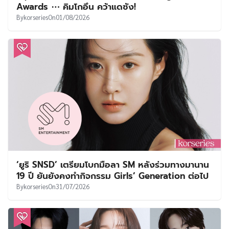
Awards ⋯ คิมโกอึน คว้าแดซัง!
By
korseries
On
01/08/2026
‘ยูริ SNSD’ เตรียมโบกมือลา SM หลังร่วมทางมานาน
19 ปี ยันยังคงทำกิจกรรม Girls’ Generation ต่อไป
By
korseries
On
31/07/2026