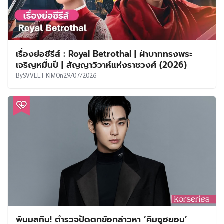
เรื่องย่อซีรีส์ : Royal Betrothal | ฝ่าบาททรงพระ
เจริญหมื่นปี | สัญญาวิวาห์แห่งราชวงศ์ (2026)
By
SVVEET KIM
On
29/07/2026
พ้นมลทิน! ตำรวจปัดตกข้อกล่าวหา ‘คิมซูฮยอน’