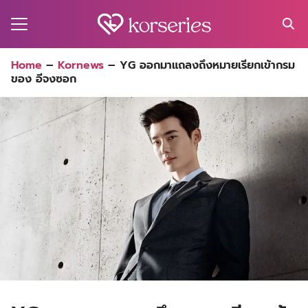
Skip
to
content
Search
Home
–
Kornews
–
YG ออกมาแถลงถึงหมายเรียกเข้ากรม
for:
ของ อีจงซอก
MA
ES
CT
EL
UTY
T
EW
US