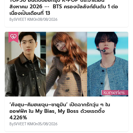
สิงหาคม 2026 ⋯ BTS ครองบัลลังก์อันดับ 1 ต่อ
เนื่องเป็นเดือนที่ 13
By
SVVEET KIM
On
08/08/2026
‘คังฮุน–คิมฮเยจุน–ชาอูมิน’ เปิดฉากรักวุ่น ๆ ใน
ออฟฟิศ ใน My Bias, My Boss ด้วยเรตติ้ง
4.226%
By
SVVEET KIM
On
05/08/2026