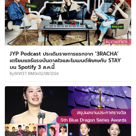
JYP Podcast ประเดิมรายการแรกจาก ‘3RACHA’
เตรียมแชร์แรงบันดาลใจและโมเมนต์พิเศษกับ STAY
บน Spotify 3 ส.ค.นี้
By
SVVEET KIM
On
02/08/2026