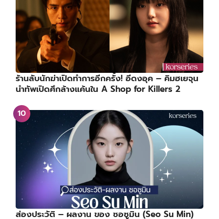
ร้านลับนักฆ่าเปิดทำการอีกครั้ง! อีดงอุค – คิมฮเยจุน
นำทัพเปิดศึกล้างแค้นใน A Shop for Killers 2
ส่องประวัติ – ผลงาน ของ ซอซูมิน (Seo Su Min)