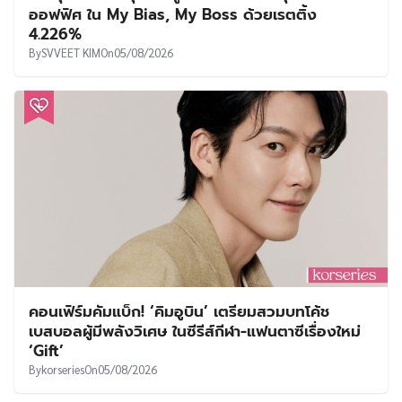
ออฟฟิศ ใน My Bias, My Boss ด้วยเรตติ้ง
4.226%
By
SVVEET KIM
On
05/08/2026
คอนเฟิร์มคัมแบ็ก! ‘คิมอูบิน’ เตรียมสวมบทโค้ช
เบสบอลผู้มีพลังวิเศษ ในซีรีส์กีฬา-แฟนตาซีเรื่องใหม่
‘Gift’
By
korseries
On
05/08/2026