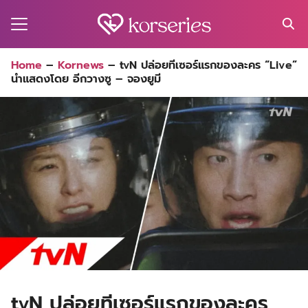
Skip
to
content
Search
Home
–
Kornews
–
tvN ปล่อยทีเซอร์แรกของละคร “Live”
for:
นำแสดงโดย อีกวางซู – จองยูมี
MA
ES
CT
EL
UTY
T
EW
US
tvN ปล่อยทีเซอร์แรกของละคร