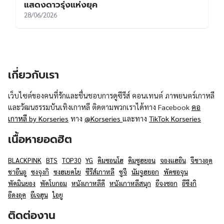
แสดงดาวรุ่งแห่งยุค
28/06/2026
เกี่ยวกับเรา
เว็บไซต์ของคนที่รักและชื่นชอบการดูซีรีส์ คอนเทนต์ ภาพยนตร์เกาหลี
และวัฒนธรรมบันเทิงเกาหลี ติดตามพวกเราได้ทาง Facebook
คอ
เกาหลี by Korseries
ทาง
@Korseries
และทาง
TikTok Korseries
เนื้อหายอดฮิต
BLACKPINK
BTS
TOP30
YG
คิมซอนโฮ
คิมซูฮยอน
จองแฮอิน
จีชางอุค
ชาอึนอู
ซงจุงกิ
ซงฮเยคโย
ซีรีส์เกาหลี
ซูจี
นัมจูฮยอก
พัคซอจุน
พัคมินยอง
พัคโบกอม
หนังเกาหลีดี
หนังเกาหลีสนุก
อีจงซอก
อีซึงกิ
อีดงอุค
อีเจฮุน
ไอยู
ติดต่องาน