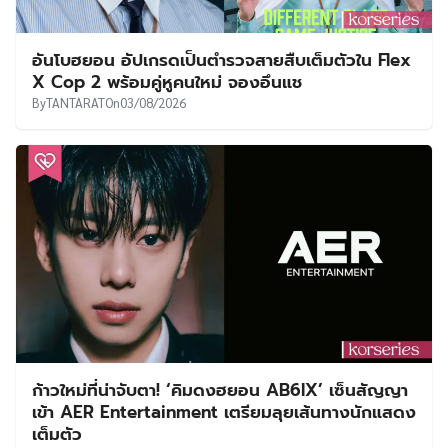
อันโบฮยอน อัปเกรดเป็นตำรวจสายสืบเต็มตัวใน Flex
X Cop 2 พร้อมคู่หูคนใหม่ จองอึนแช
By
TANTARAT
On
03/08/2026
ก้าวใหม่ที่น่าจับตา! ‘คิมดงฮยอน AB6IX’ เซ็นสัญญา
เข้า AER Entertainment เตรียมลุยเส้นทางนักแสดง
เต็มตัว