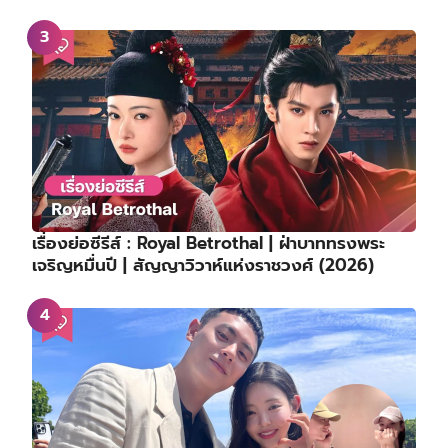
เรื่องย่อซีรีส์ : Royal Betrothal | ฝ่าบาททรงพระ
เจริญหมื่นปี | สัญญาวิวาห์แห่งราชวงศ์ (2026)