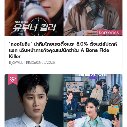
‘กงฮโยจิน’ นำทีมโกยเรตติ้งแตะ 8.0% ตั้งแต่สัปดาห์
แรก เดินหน้าภารกิจคุณแม่นักฆ่าใน A Bona Fide
Killer
By
SVVEET KIM
On
03/08/2026