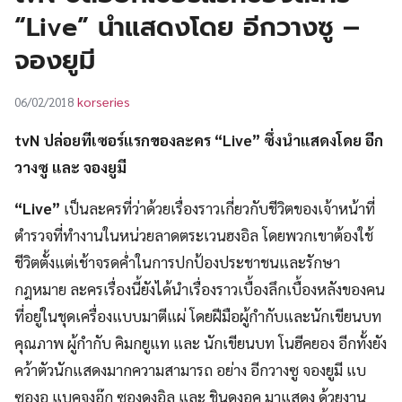
UT
“Live” นำแสดงโดย อีกวางซู –
จองยูมี
korseries
06/02/2018
tvN ปล่อยทีเซอร์แรกของละคร “Live” ซึ่งนำแสดงโดย อีก
วางซู และ จองยูมี
“Live”
เป็นละครที่ว่าด้วยเรื่องราวเกี่ยวกับชีวิตของเจ้าหน้าที่
ตำรวจที่ทำงานในหน่วยลาดตระเวนฮงอิล โดยพวกเขาต้องใช้
ชีวิตตั้งแต่เช้าจรดค่ำในการปกป้องประชาชนและรักษา
กฎหมาย ละครเรื่องนี้ยังได้นำเรื่องราวเบื้องลึกเบื้องหลังของคน
ที่อยู่ในชุดเครื่องแบบมาตีแผ่ โดยฝีมือผู้กำกับและนักเขียนบท
คุณภาพ ผู้กำกับ คิมกยูแท และ นักเขียนบท โนฮีคยอง อีกทั้งยัง
คว้าตัวนักแสดงมากความสามารถ อย่าง อีกวางซู จองยูมี แบ
ซองอู แบคจงอ๊ก ซองดงอิล และ ชินดงอุค มาแสดง ด้วยงาน