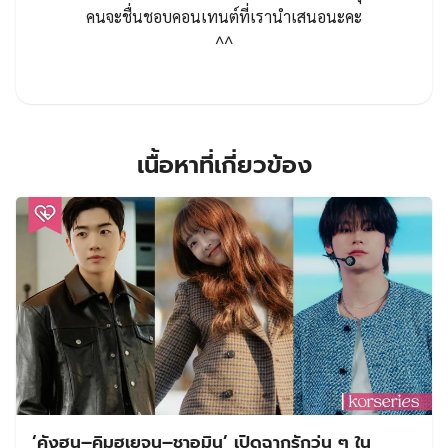
คนจะชื่นชอบคอนเทนต์ที่เรานำเสนอนะคะ
^^
เนื้อหาที่เกี่ยวข้อง
‘คังฮุน–คิมฮเยจุน–ชาอูมิน’ เปิดฉากรักวุ่น ๆ ใน