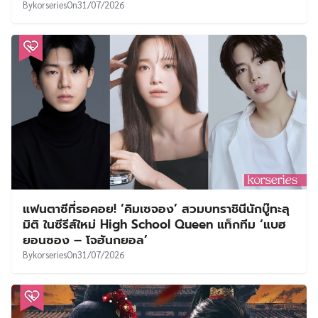
By
korseries
On
31/07/2026
แฟนตาซีที่รอคอย! ‘คิมเซจอง’ สวมบทราชินีนักบู๊ทะลุ
มิติ ในซีรีส์ใหม่ High School Queen แท็กทีม ‘แบฮ
ยอนซอง – โจฮันกยอล’
By
korseries
On
31/07/2026