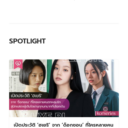
SPOTLIGHT
เปิดประวัติ ‘ฮเยริ’ จาก ‘ด็อกซอน’ ที่ใครหลายคน