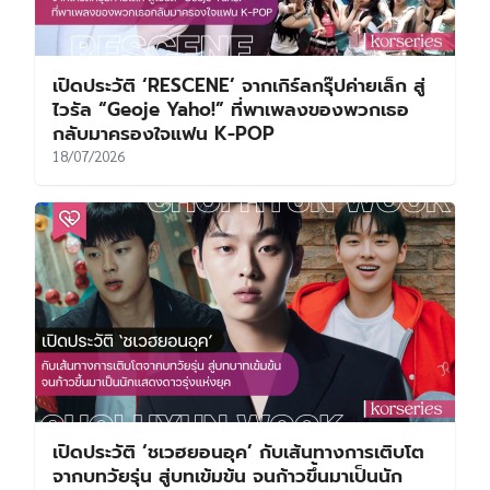
เปิดประวัติ ‘RESCENE’ จากเกิร์ลกรุ๊ปค่ายเล็ก สู่
ไวรัล “Geoje Yaho!” ที่พาเพลงของพวกเธอ
กลับมาครองใจแฟน K-POP
18/07/2026
เปิดประวัติ ‘ชเวฮยอนอุค’ กับเส้นทางการเติบโต
จากบทวัยรุ่น สู่บทเข้มข้น จนก้าวขึ้นมาเป็นนัก