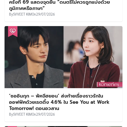
ครั้งที่ 69 แสดงจุดยืน “ดนตรีไม่ควรถูกแบ่งด้วย
ภูมิภาคหรือภาษา”
By
SVVEET KIM
On
29/07/2026
‘ซออินกุก – พัคจีฮยอน’ ส่งท้ายเรื่องราวรักใน
ออฟฟิศด้วยเรตติ้ง 4.6% ใน See You at Work
Tomorrow! ตอนอวสาน
By
SVVEET KIM
On
29/07/2026