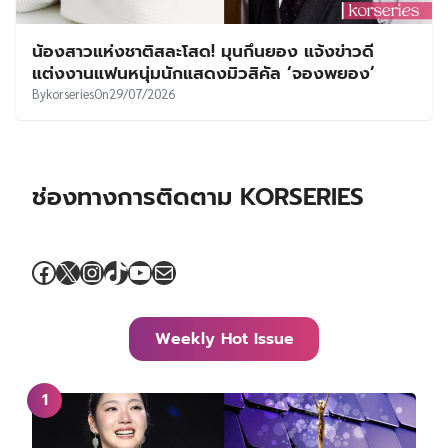
น้องสาวแห่งชาติสละโสด! มุนกึนยอง แจ้งข่าวดี
แต่งงานแฟนหนุ่มนักแสดงมิวสิคัล ‘จองพยอง’
By
korseries
On
29/07/2026
ช่องทางการติดตาม KORSERIES
Facebook
X
Instagram
TikTok
YouTube
Mail
Weekly Hot Issue