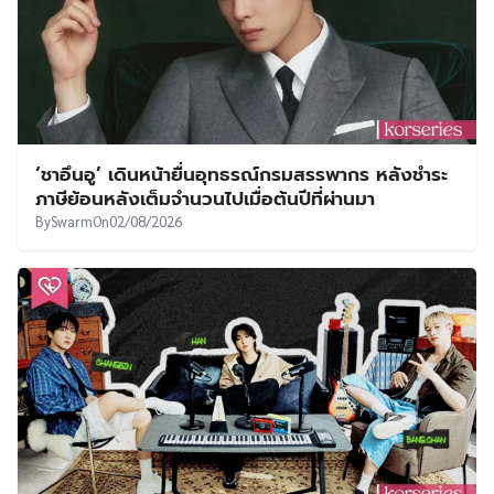
‘ชาอึนอู’ เดินหน้ายื่นอุทธรณ์กรมสรรพากร หลังชำระ
ภาษีย้อนหลังเต็มจำนวนไปเมื่อต้นปีที่ผ่านมา
By
Swarm
On
02/08/2026