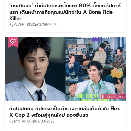
‘กงฮโยจิน’ นำทีมโกยเรตติ้งแตะ 8.0% ตั้งแต่สัปดาห์
แรก เดินหน้าภารกิจคุณแม่นักฆ่าใน A Bona Fide
Killer
By
SVVEET KIM
On
03/08/2026
อันโบฮยอน อัปเกรดเป็นตำรวจสายสืบเต็มตัวใน Flex
X Cop 2 พร้อมคู่หูคนใหม่ จองอึนแช
By
TANTARAT
On
03/08/2026