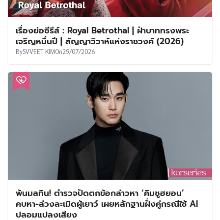
เรื่องย่อซีรีส์ : Royal Betrothal | ฝ่าบาททรงพระ
เจริญหมื่นปี | สัญญาวิวาห์แห่งราชวงศ์ (2026)
By
SVVEET KIM
On
29/07/2026
พ้นมลทิน! ตำรวจปัดตกข้อกล่าวหา ‘คิมซูฮยอน’
คบหา-ล่วงละเมิดผู้เยาว์ เผยหลักฐานฝั่งคู่กรณีใช้ AI
ปลอมแปลงเสียง