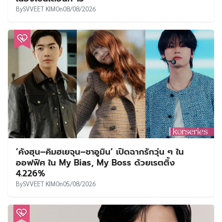
By
SVVEET KIM
On
08/08/2026
‘คังฮุน–คิมฮเยจุน–ชาอูมิน’ เปิดฉากรักวุ่น ๆ ใน
ออฟฟิศ ใน My Bias, My Boss ด้วยเรตติ้ง
4.226%
By
SVVEET KIM
On
05/08/2026