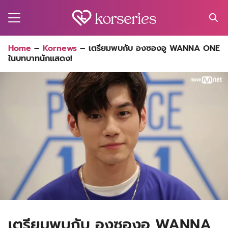
Skip
to
content
Search
Home
–
Kornews
–
เตรียมพบกับ องซองอู WANNA ONE
for:
ในบทบาทนักแสดง!
MA
ES
CT
EL
UTY
T
EW
US
เตรียมพบกับ องซองอู WANNA