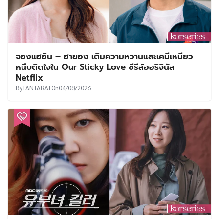
จองแฮอิน – ฮายอง เติมความหวานและเคมีเหนียว
หนึบติดใจใน Our Sticky Love ซีรีส์ออริจินัล
Netflix
By
TANTARAT
On
04/08/2026