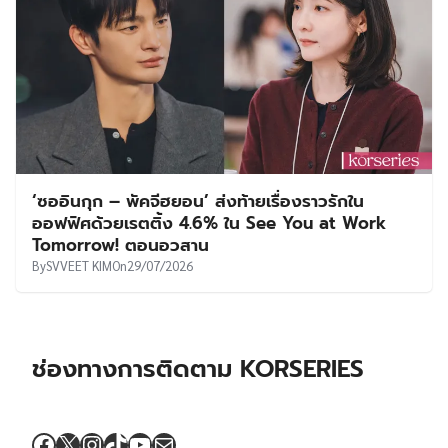
‘ซออินกุก – พัคจีฮยอน’ ส่งท้ายเรื่องราวรักใน
ออฟฟิศด้วยเรตติ้ง 4.6% ใน See You at Work
Tomorrow! ตอนอวสาน
By
SVVEET KIM
On
29/07/2026
ช่องทางการติดตาม KORSERIES
Facebook
X
Instagram
TikTok
YouTube
Mail