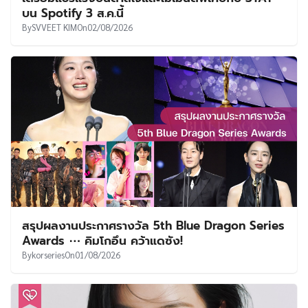
บน Spotify 3 ส.ค.นี้
By
SVVEET KIM
On
02/08/2026
สรุปผลงานประกาศรางวัล 5th Blue Dragon Series
Awards ⋯ คิมโกอึน คว้าแดซัง!
By
korseries
On
01/08/2026