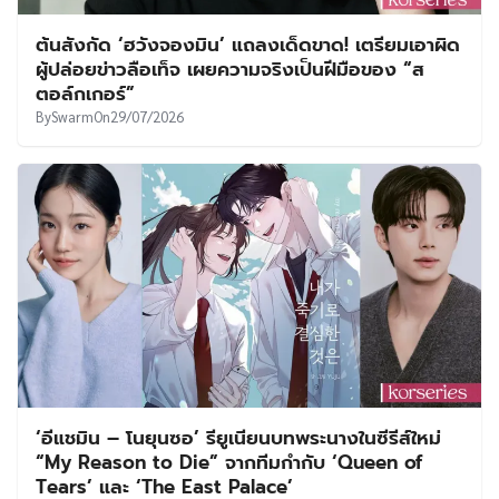
ต้นสังกัด ‘ฮวังจองมิน’ แถลงเด็ดขาด! เตรียมเอาผิด
ผู้ปล่อยข่าวลือเท็จ เผยความจริงเป็นฝีมือของ “ส
ตอล์กเกอร์”
By
Swarm
On
29/07/2026
‘อีแชมิน – โนยุนซอ’ รียูเนียนบทพระนางในซีรีส์ใหม่
“My Reason to Die” จากทีมกำกับ ‘Queen of
Tears’ และ ‘The East Palace’