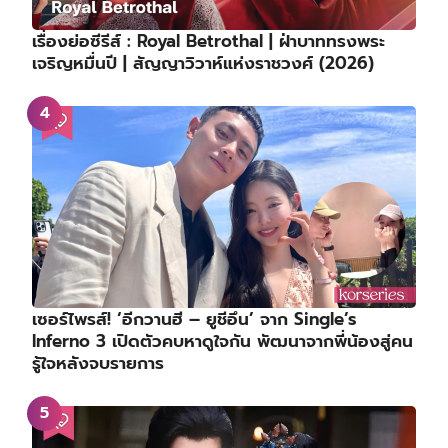
เรื่องย่อซีรีส์ : Royal Betrothal | ฝ่าบาททรงพระ
เจริญหมื่นปี | สัญญาวิวาห์แห่งราชวงศ์ (2026)
เซอร์ไพรส์! ‘อีกวานฮี – ยูชีอึน’ จาก Single’s
Inferno 3 เปิดตัวคบหาดูใจกัน พัฒนาจากพี่น้องสู่คน
รู้ใจหลังจบรายการ