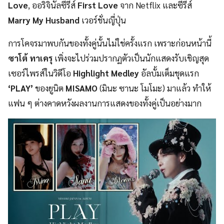
Love
, ออริจินัลซีรีส์
First Love
จาก Netflix และซีรีส์
Marry My Husband
เวอร์ชั่นญี่ปุ่น
การโคจรมาพบกันของทั้งคู่นั้นไม่ใช่ครั้งแรก เพราะก่อนหน้านี้
ซาโต้ ทาเครุ
เพิ่งจะไปร่วมปรากฏตัวเป็นนักแสดงรับเชิญสุด
เซอร์ไพรส์ในวิดีโอ
Highlight Medley
อัลบั้มเต็มชุดแรก
‘PLAY’
ของยูนิต
MISAMO
(มินะ ซานะ โมโมะ) มาแล้ว ทำให้
แฟน ๆ ต่างคาดหวังผลงานการแสดงของทั้งคู่เป็นอย่างมาก