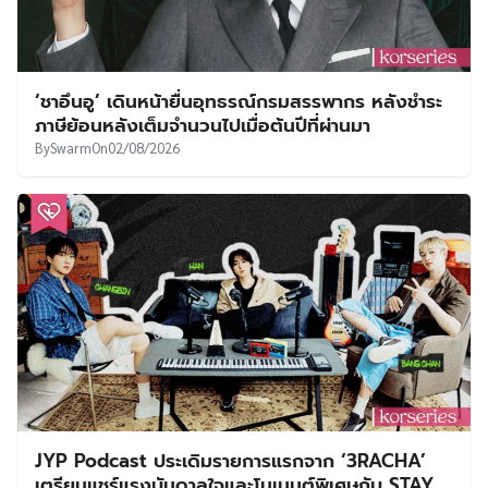
‘ชาอึนอู’ เดินหน้ายื่นอุทธรณ์กรมสรรพากร หลังชำระ
ภาษีย้อนหลังเต็มจำนวนไปเมื่อต้นปีที่ผ่านมา
By
Swarm
On
02/08/2026
JYP Podcast ประเดิมรายการแรกจาก ‘3RACHA’
เตรียมแชร์แรงบันดาลใจและโมเมนต์พิเศษกับ STAY