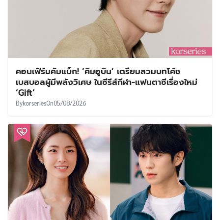
คอนเฟิร์มคัมแบ็ก! ‘คิมอูบิน’ เตรียมสวมบทโค้ช
เบสบอลผู้มีพลังวิเศษ ในซีรีส์กีฬา-แฟนตาซีเรื่องใหม่
‘Gift’
By
korseries
On
05/08/2026