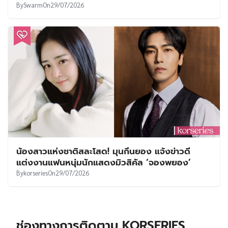
By
Swarm
On
29/07/2026
น้องสาวแห่งชาติสละโสด! มุนกึนยอง แจ้งข่าวดี
แต่งงานแฟนหนุ่มนักแสดงมิวสิคัล ‘จองพยอง’
By
korseries
On
29/07/2026
ช่องทางการติดตาม KORSERIES