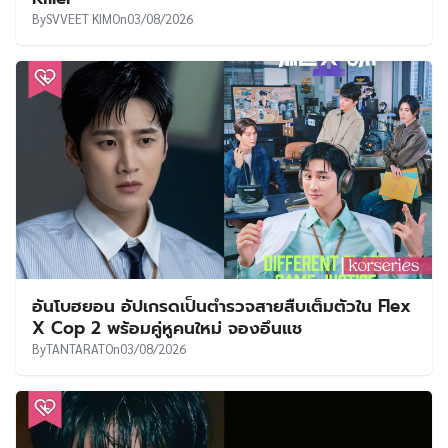
By
SVVEET KIM
On
03/08/2026
อันโบฮยอน อัปเกรดเป็นตำรวจสายสืบเต็มตัวใน Flex
X Cop 2 พร้อมคู่หูคนใหม่ จองอึนแช
By
TANTARAT
On
03/08/2026