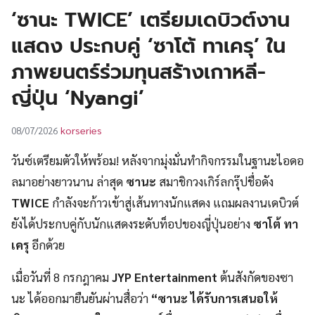
UT
‘ซานะ TWICE’ เตรียมเดบิวต์งาน
แสดง ประกบคู่ ‘ซาโต้ ทาเครุ’ ใน
ภาพยนตร์ร่วมทุนสร้างเกาหลี-
ญี่ปุ่น ‘Nyangi’
korseries
08/07/2026
วันซ์เตรียมตัวให้พร้อม! หลังจากมุ่งมั่นทำกิจกรรมในฐานะไอดอ
ลมาอย่างยาวนาน ล่าสุด
ซานะ
สมาชิกวงเกิร์ลกรุ๊ปชื่อดัง
TWICE
กำลังจะก้าวเข้าสู่เส้นทางนักแสดง แถมผลงานเดบิวต์
ยังได้ประกบคู่กับนักแสดงระดับท็อปของญี่ปุ่นอย่าง
ซาโต้ ทา
เครุ
อีกด้วย
เมื่อวันที่ 8 กรกฎาคม
JYP Entertainment
ต้นสังกัดของซา
นะ ได้ออกมายืนยันผ่านสื่อว่า
“ซานะ ได้รับการเสนอให้