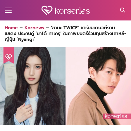
Skip
to
content
Search
Home
–
Kornews
–
‘ซานะ TWICE’ เตรียมเดบิวต์งาน
for:
แสดง ประกบคู่ ‘ซาโต้ ทาเครุ’ ในภาพยนตร์ร่วมทุนสร้างเกาหลี-
MA
ญี่ปุ่น ‘Nyangi’
ES
CT
EL
UTY
T
EW
US