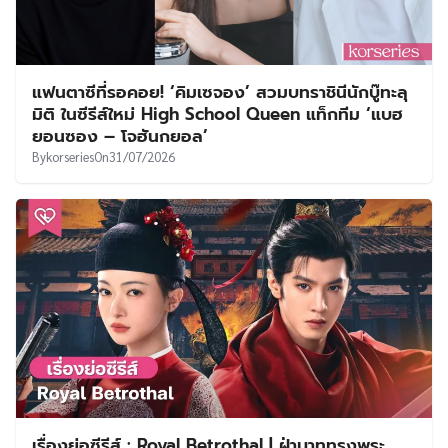
แฟนตาซีที่รอคอย! ‘คิมเซจอง’ สวมบทราชินีนักบู๊ทะลุ
มิติ ในซีรีส์ใหม่ High School Queen แท็กทีม ‘แบฮ
ยอนซอง – โจฮันกยอล’
By
korseries
On
31/07/2026
เรื่องย่อซีรีส์ : Royal Betrothal | ฝ่าบาททรงพระ