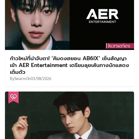
ก้าวใหม่ที่น่าจับตา! ‘คิมดงฮยอน AB6IX’ เซ็นสัญญา
เข้า AER Entertainment เตรียมลุยเส้นทางนักแสดง
เต็มตัว
By
Swarm
On
03/08/2026