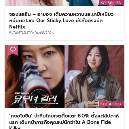
จองแฮอิน – ฮายอง เติมความหวานและเคมีเหนียว
หนึบติดใจใน Our Sticky Love ซีรีส์ออริจินัล
Netflix
By
TANTARAT
On
04/08/2026
‘กงฮโยจิน’ นำทีมโกยเรตติ้งแตะ 8.0% ตั้งแต่สัปดาห์
แรก เดินหน้าภารกิจคุณแม่นักฆ่าใน A Bona Fide
Killer