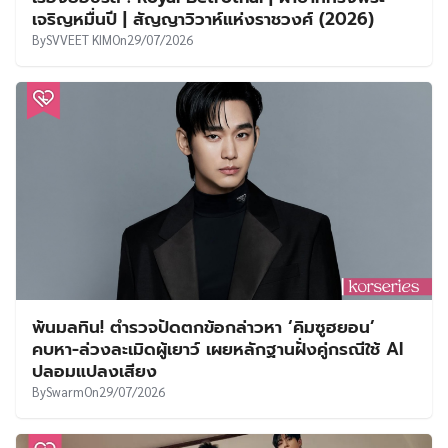
เจริญหมื่นปี | สัญญาวิวาห์แห่งราชวงศ์ (2026)
By
SVVEET KIM
On
29/07/2026
พ้นมลทิน! ตำรวจปัดตกข้อกล่าวหา ‘คิมซูฮยอน’
คบหา-ล่วงละเมิดผู้เยาว์ เผยหลักฐานฝั่งคู่กรณีใช้ AI
ปลอมแปลงเสียง
By
Swarm
On
29/07/2026