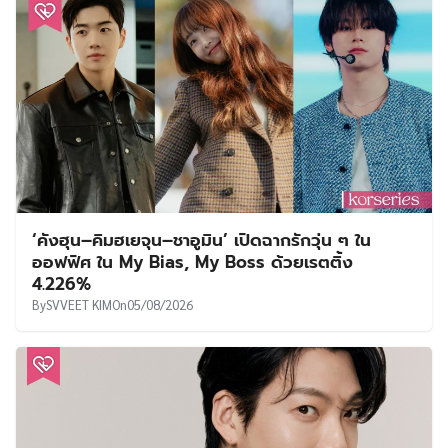
‘คังฮุน–คิมฮเยจุน–ชาอูมิน’ เปิดฉากรักวุ่น ๆ ใน
ออฟฟิศ ใน My Bias, My Boss ด้วยเรตติ้ง
4.226%
By
SVVEET KIM
On
05/08/2026