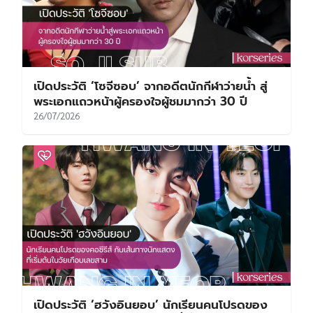
เปิดประวัติ ‘โซจีซอบ’ จากอดีตนักกีฬาว่ายน้ำ สู่
พระเอกแถวหน้าผู้ครองใจผู้ชมมากว่า 30 ปี
26/07/2026
เปิดประวัติ ‘ฮวังอินยอบ’ นักเรียนคนโปรดของ