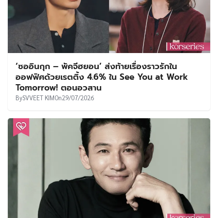
‘ซออินกุก – พัคจีฮยอน’ ส่งท้ายเรื่องราวรักใน
ออฟฟิศด้วยเรตติ้ง 4.6% ใน See You at Work
Tomorrow! ตอนอวสาน
By
SVVEET KIM
On
29/07/2026