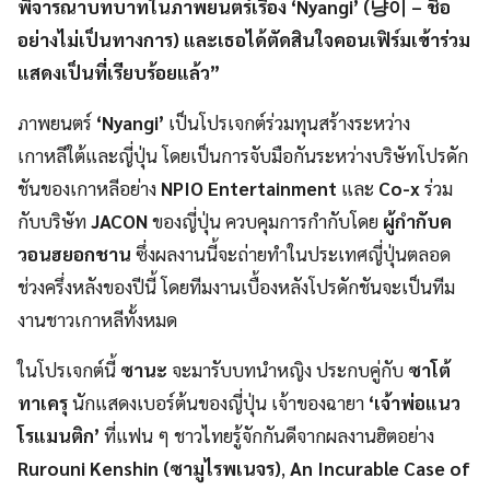
พิจารณาบทบาทในภาพยนตร์เรื่อง ‘Nyangi’ (냥이 – ชื่อ
อย่างไม่เป็นทางการ) และเธอได้ตัดสินใจคอนเฟิร์มเข้าร่วม
แสดงเป็นที่เรียบร้อยแล้ว”
ภาพยนตร์
‘Nyangi’
เป็นโปรเจกต์ร่วมทุนสร้างระหว่าง
เกาหลีใต้และญี่ปุ่น โดยเป็นการจับมือกันระหว่างบริษัทโปรดัก
ชันของเกาหลีอย่าง
NPIO Entertainment
และ
Co-x
ร่วม
กับบริษัท
JACON
ของญี่ปุ่น ควบคุมการกำกับโดย
ผู้กำกับค
วอนฮยอกชาน
ซึ่งผลงานนี้จะถ่ายทำในประเทศญี่ปุ่นตลอด
ช่วงครึ่งหลังของปีนี้ โดยทีมงานเบื้องหลังโปรดักชันจะเป็นทีม
งานชาวเกาหลีทั้งหมด
ในโปรเจกต์นี้
ซานะ
จะมารับบทนำหญิง ประกบคู่กับ
ซาโต้
ทาเครุ
นักแสดงเบอร์ต้นของญี่ปุ่น เจ้าของฉายา
‘เจ้าพ่อแนว
โรแมนติก’
ที่แฟน ๆ ชาวไทยรู้จักกันดีจากผลงานฮิตอย่าง
Rurouni Kenshin (ซามูไรพเนจร)
,
An Incurable Case of