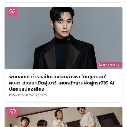
พ้นมลทิน! ตำรวจปัดตกข้อกล่าวหา ‘คิมซูฮยอน’
คบหา-ล่วงละเมิดผู้เยาว์ เผยหลักฐานฝั่งคู่กรณีใช้ AI
ปลอมแปลงเสียง
By
Swarm
On
29/07/2026