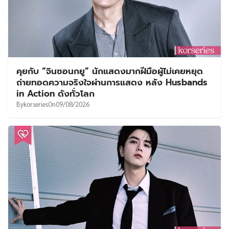
คุยกับ “จินซอนกยู” นักแสดงมากฝีมือผู้ไม่เคยหยุด
ถ่ายทอดความจริงใจผ่านการแสดง หลัง Husbands
in Action ดังทั่วโลก
By
korseries
On
09/08/2026