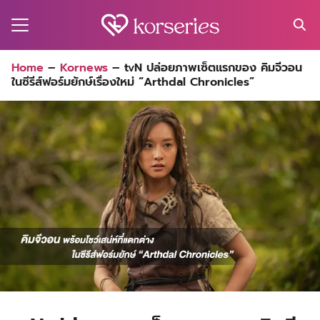
Skip
to
content
Search
Home
–
Kornews
–
tvN ปล่อยภาพเซ็ตแรกของ คิมจีวอน
for:
ในซีรีส์ฟอร์มยักษ์เรื่องใหม่ “Arthdal Chronicles”
MA
ES
CT
EL
UTY
T
EW
US