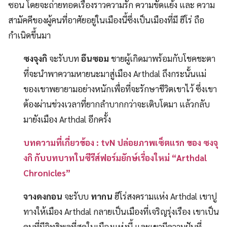
ซอน โดยจะถ่ายทอดเรื่องราวความรัก ความขัดแย้ง และ ความ
สามัคคีของผู้คนที่อาศัยอยู่ในเมืองนี้ซึ่งเป็นเมืองที่มี ฮีโร่ ถือ
กำเนิดขึ้นมา
ซงจุงกิ
จะรับบท
อึนซอม
ชายผู้เกิดมาพร้อมกับโชคชะตา
ที่จะนำพาความหายนะมาสู่เมือง Arthdal ถึงกระนั้นแม่
ของเขาพยายามอย่างหนักเพื่อที่จะรักษาชีวิตเขาไว้ ซึ่งเขา
ต้องผ่านช่วงเวลาที่ยากลำบากกว่าจะเติบโตมา แล้วกลับ
มายังเมือง Arthdal อีกครั้ง
บทความที่เกี่ยวข้อง : tvN ปล่อยภาพเซ็ตแรก ของ ซงจุ
งกิ กับบทบาทในซีรีส์ฟอร์มยักษ์เรื่องใหม่ “Arthdal
Chronicles”
จางดงกอน
จะรับบ
ทากน
ฮีโร่สงครามแห่ง Arthdal เขาปู
ทางให้เมือง Arthdal กลายเป็นเมืองที่เจริญรุ่งเรือง เขาเป็น
คนที่มีอิทธิพลที่สุดในเมืองแห่งนี้ และเขามีความฝันที่