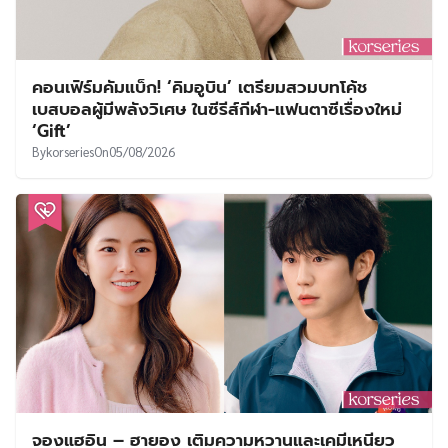
คอนเฟิร์มคัมแบ็ก! ‘คิมอูบิน’ เตรียมสวมบทโค้ช
เบสบอลผู้มีพลังวิเศษ ในซีรีส์กีฬา-แฟนตาซีเรื่องใหม่
‘Gift’
By
korseries
On
05/08/2026
จองแฮอิน – ฮายอง เติมความหวานและเคมีเหนียว