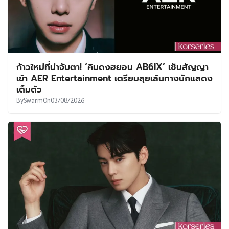
ก้าวใหม่ที่น่าจับตา! ‘คิมดงฮยอน AB6IX’ เซ็นสัญญา
เข้า AER Entertainment เตรียมลุยเส้นทางนักแสดง
เต็มตัว
By
Swarm
On
03/08/2026