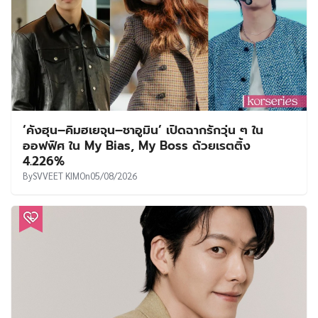
‘คังฮุน–คิมฮเยจุน–ชาอูมิน’ เปิดฉากรักวุ่น ๆ ใน
ออฟฟิศ ใน My Bias, My Boss ด้วยเรตติ้ง
4.226%
By
SVVEET KIM
On
05/08/2026