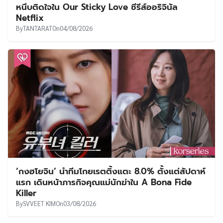
หนึบติดใจใน Our Sticky Love ซีรีส์ออริจินัล
Netflix
By
TANTARAT
On
04/08/2026
‘กงฮโยจิน’ นำทีมโกยเรตติ้งแตะ 8.0% ตั้งแต่สัปดาห์
แรก เดินหน้าภารกิจคุณแม่นักฆ่าใน A Bona Fide
Killer
By
SVVEET KIM
On
03/08/2026