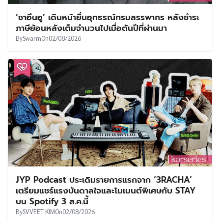
‘ชาอึนอู’ เดินหน้ายื่นอุทธรณ์กรมสรรพากร หลังชำระ
ภาษีย้อนหลังเต็มจำนวนไปเมื่อต้นปีที่ผ่านมา
By
Swarm
On
02/08/2026
JYP Podcast ประเดิมรายการแรกจาก ‘3RACHA’
เตรียมแชร์แรงบันดาลใจและโมเมนต์พิเศษกับ STAY
บน Spotify 3 ส.ค.นี้
By
SVVEET KIM
On
02/08/2026