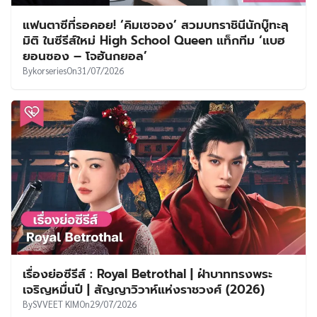
แฟนตาซีที่รอคอย! ‘คิมเซจอง’ สวมบทราชินีนักบู๊ทะลุ
มิติ ในซีรีส์ใหม่ High School Queen แท็กทีม ‘แบฮ
ยอนซอง – โจฮันกยอล’
By
korseries
On
31/07/2026
เรื่องย่อซีรีส์ : Royal Betrothal | ฝ่าบาททรงพระ
เจริญหมื่นปี | สัญญาวิวาห์แห่งราชวงศ์ (2026)
By
SVVEET KIM
On
29/07/2026