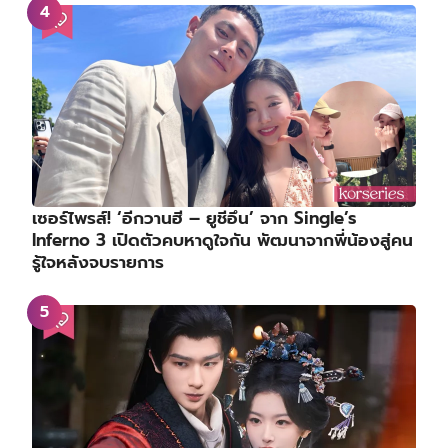
เซอร์ไพรส์! ‘อีกวานฮี – ยูชีอึน’ จาก Single’s
Inferno 3 เปิดตัวคบหาดูใจกัน พัฒนาจากพี่น้องสู่คน
รู้ใจหลังจบรายการ