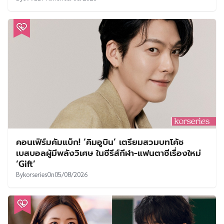
คอนเฟิร์มคัมแบ็ก! ‘คิมอูบิน’ เตรียมสวมบทโค้ช
เบสบอลผู้มีพลังวิเศษ ในซีรีส์กีฬา-แฟนตาซีเรื่องใหม่
‘Gift’
By
korseries
On
05/08/2026