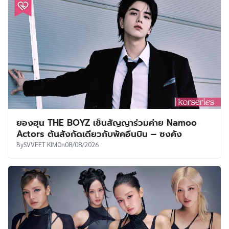
ยองฮุน THE BOYZ เซ็นสัญญาร่วมค่าย Namoo
Actors ต้นสังกัดเดียวกับพัคอึนบิน – ซงคัง
By
SVVEET KIM
On
08/08/2026