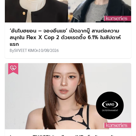
‘อันโบฮยอน – จองอึนแช’ เปิดฉากบู๊ สานต่อความ
สนุกใน Flex X Cop 2 ด้วยเรตติ้ง 6.1% ในสัปดาห์
แรก
By
SVVEET KIM
On
10/08/2026