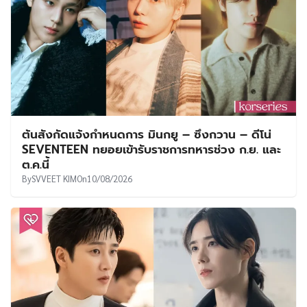
ต้นสังกัดแจ้งกำหนดการ มินกยู – ซึงกวาน – ดีโน่
SEVENTEEN ทยอยเข้ารับราชการทหารช่วง ก.ย. และ
ต.ค.นี้
By
SVVEET KIM
On
10/08/2026