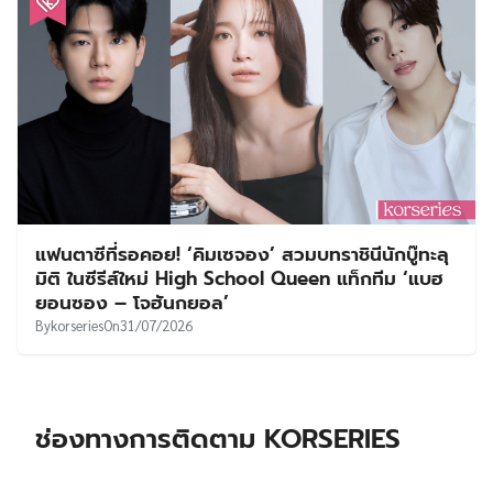
แฟนตาซีที่รอคอย! ‘คิมเซจอง’ สวมบทราชินีนักบู๊ทะลุ
มิติ ในซีรีส์ใหม่ High School Queen แท็กทีม ‘แบฮ
ยอนซอง – โจฮันกยอล’
By
korseries
On
31/07/2026
ช่องทางการติดตาม KORSERIES