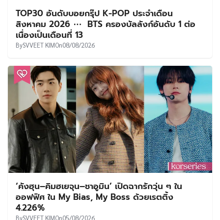
TOP30 อันดับบอยกรุ๊ป K-POP ประจำเดือน
สิงหาคม 2026 ⋯ BTS ครองบัลลังก์อันดับ 1 ต่อ
เนื่องเป็นเดือนที่ 13
By
SVVEET KIM
On
08/08/2026
‘คังฮุน–คิมฮเยจุน–ชาอูมิน’ เปิดฉากรักวุ่น ๆ ใน
ออฟฟิศ ใน My Bias, My Boss ด้วยเรตติ้ง
4.226%
By
SVVEET KIM
On
05/08/2026