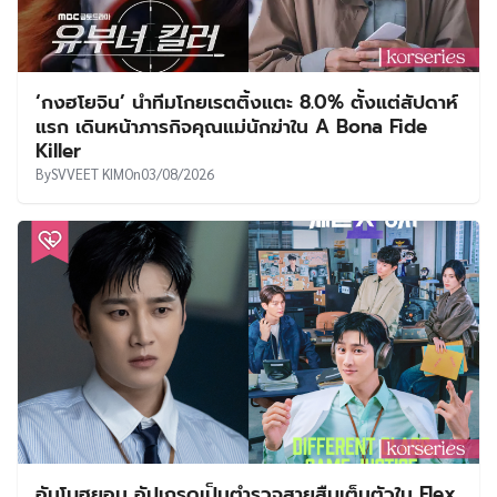
‘กงฮโยจิน’ นำทีมโกยเรตติ้งแตะ 8.0% ตั้งแต่สัปดาห์
แรก เดินหน้าภารกิจคุณแม่นักฆ่าใน A Bona Fide
Killer
By
SVVEET KIM
On
03/08/2026
อันโบฮยอน อัปเกรดเป็นตำรวจสายสืบเต็มตัวใน Flex