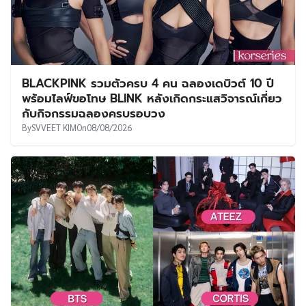
BLACKPINK รวมตัวครบ 4 คน ฉลองเดบิวต์ 10 ปี
พร้อมไลฟ์ขอโทษ BLINK หลังเกิดกระแสวิจารณ์เกี่ยว
กับกิจกรรมฉลองครบรอบวง
By
SVVEET KIM
On
08/08/2026