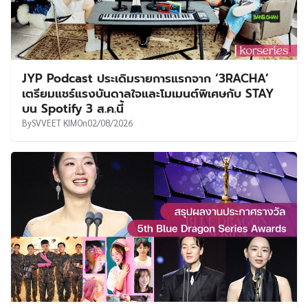
JYP Podcast ประเดิมรายการแรกจาก ‘3RACHA’
เตรียมแชร์แรงบันดาลใจและโมเมนต์พิเศษกับ STAY
บน Spotify 3 ส.ค.นี้
By
SVVEET KIM
On
02/08/2026