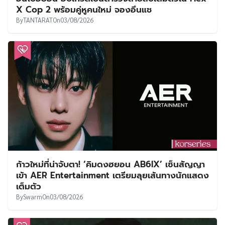
X Cop 2 พร้อมคู่หูคนใหม่ จองอึนแช
By
TANTARAT
On
03/08/2026
ก้าวใหม่ที่น่าจับตา! ‘คิมดงฮยอน AB6IX’ เซ็นสัญญา
เข้า AER Entertainment เตรียมลุยเส้นทางนักแสดง
เต็มตัว
By
Swarm
On
03/08/2026