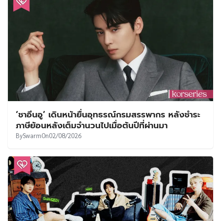
‘ชาอึนอู’ เดินหน้ายื่นอุทธรณ์กรมสรรพากร หลังชำระ
ภาษีย้อนหลังเต็มจำนวนไปเมื่อต้นปีที่ผ่านมา
By
Swarm
On
02/08/2026