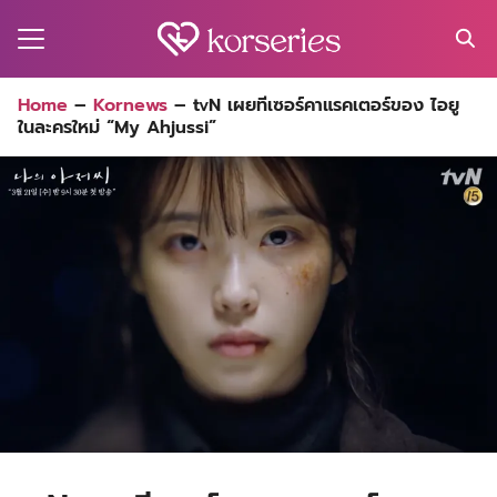
Skip
to
content
Search
Home
–
Kornews
–
tvN เผยทีเซอร์คาแรคเตอร์ของ ไอยู
for:
ในละครใหม่ “My Ahjussi”
MA
ES
CT
EL
UTY
T
EW
US