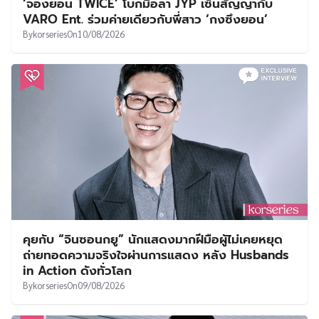
‘จองยอน TWICE’ โบกมือลา JYP เซ็นสัญญากับ
VARO Ent. ร่วมค่ายเดียวกับพี่สาว ‘กงซึงยอน’
By
korseries
On
10/08/2026
คุยกับ “จินซอนกยู” นักแสดงมากฝีมือผู้ไม่เคยหยุด
ถ่ายทอดความจริงใจผ่านการแสดง หลัง Husbands
in Action ดังทั่วโลก
By
korseries
On
09/08/2026