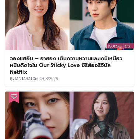
จองแฮอิน – ฮายอง เติมความหวานและเคมีเหนียว
หนึบติดใจใน Our Sticky Love ซีรีส์ออริจินัล
Netflix
By
TANTARAT
On
04/08/2026