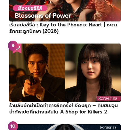
เรื่องย่อซีรีส์ : Key to the Phoenix Heart | ชะตา
รักกระดูกปักษา (2026)
ร้านลับนักฆ่าเปิดทำการอีกครั้ง! อีดงอุค – คิมฮเยจุน
นำทัพเปิดศึกล้างแค้นใน A Shop for Killers 2