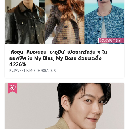
‘คังฮุน–คิมฮเยจุน–ชาอูมิน’ เปิดฉากรักวุ่น ๆ ใน
ออฟฟิศ ใน My Bias, My Boss ด้วยเรตติ้ง
4.226%
By
SVVEET KIM
On
05/08/2026