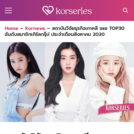
Skip
to
content
Search
Home
–
Kornews
–
สถาบันวิจัยธุรกิจเกาหลี เผย TOP30
for:
อันดับสมาชิกเกิร์ลกรุ๊ป ประจำเดือนสิงหาคม 2020
MA
ES
CT
EL
UTY
T
EW
US