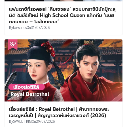
แฟนตาซีที่รอคอย! ‘คิมเซจอง’ สวมบทราชินีนักบู๊ทะลุ
มิติ ในซีรีส์ใหม่ High School Queen แท็กทีม ‘แบฮ
ยอนซอง – โจฮันกยอล’
By
korseries
On
31/07/2026
เรื่องย่อซีรีส์ : Royal Betrothal | ฝ่าบาททรงพระ
เจริญหมื่นปี | สัญญาวิวาห์แห่งราชวงศ์ (2026)
By
SVVEET KIM
On
29/07/2026