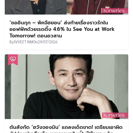
‘ซออินกุก – พัคจีฮยอน’ ส่งท้ายเรื่องราวรักใน
ออฟฟิศด้วยเรตติ้ง 4.6% ใน See You at Work
Tomorrow! ตอนอวสาน
By
SVVEET KIM
On
29/07/2026
ต้นสังกัด ‘ฮวังจองมิน’ แถลงเด็ดขาด! เตรียมเอาผิด