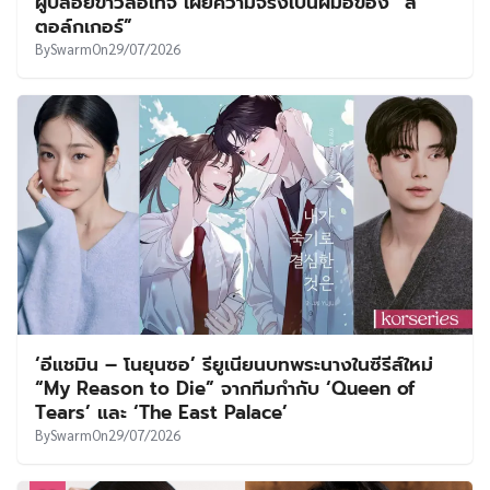
ผู้ปล่อยข่าวลือเท็จ เผยความจริงเป็นฝีมือของ “ส
ตอล์กเกอร์”
By
Swarm
On
29/07/2026
‘อีแชมิน – โนยุนซอ’ รียูเนียนบทพระนางในซีรีส์ใหม่
“My Reason to Die” จากทีมกำกับ ‘Queen of
Tears’ และ ‘The East Palace’
By
Swarm
On
29/07/2026