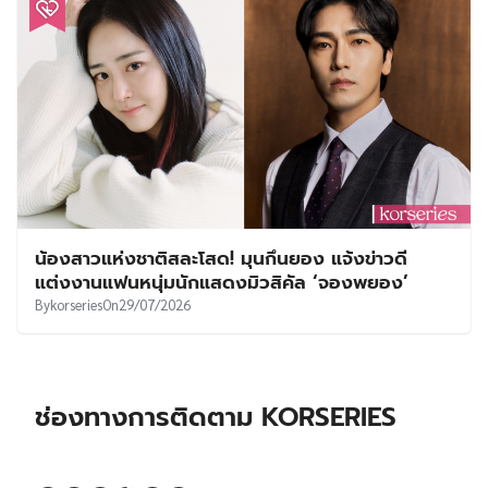
น้องสาวแห่งชาติสละโสด! มุนกึนยอง แจ้งข่าวดี
แต่งงานแฟนหนุ่มนักแสดงมิวสิคัล ‘จองพยอง’
By
korseries
On
29/07/2026
ช่องทางการติดตาม KORSERIES