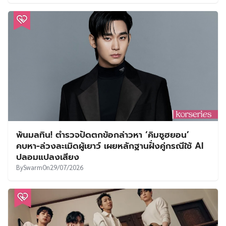
พ้นมลทิน! ตำรวจปัดตกข้อกล่าวหา ‘คิมซูฮยอน’
คบหา-ล่วงละเมิดผู้เยาว์ เผยหลักฐานฝั่งคู่กรณีใช้ AI
ปลอมแปลงเสียง
By
Swarm
On
29/07/2026