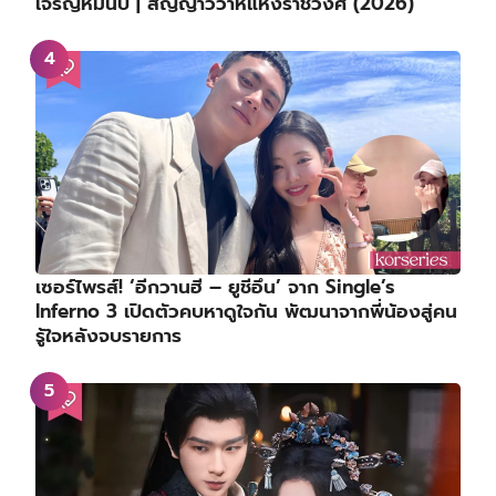
เจริญหมื่นปี | สัญญาวิวาห์แห่งราชวงศ์ (2026)
เซอร์ไพรส์! ‘อีกวานฮี – ยูชีอึน’ จาก Single’s
Inferno 3 เปิดตัวคบหาดูใจกัน พัฒนาจากพี่น้องสู่คน
รู้ใจหลังจบรายการ