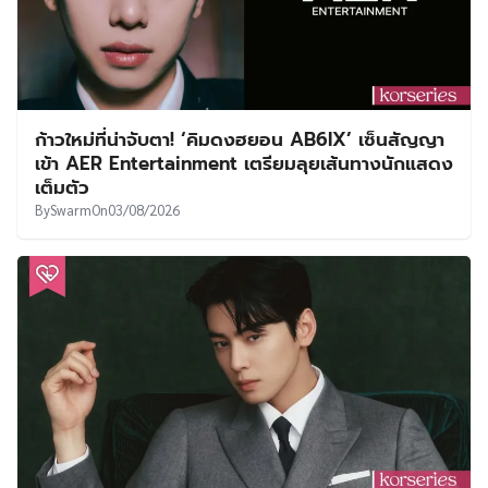
ก้าวใหม่ที่น่าจับตา! ‘คิมดงฮยอน AB6IX’ เซ็นสัญญา
เข้า AER Entertainment เตรียมลุยเส้นทางนักแสดง
เต็มตัว
By
Swarm
On
03/08/2026