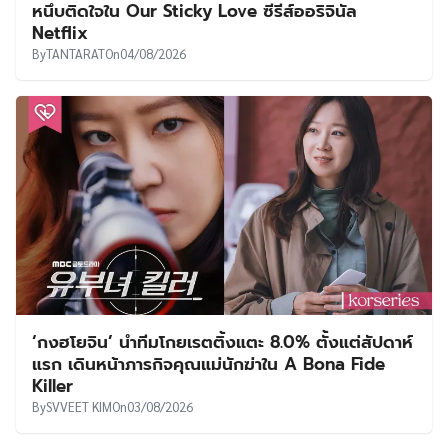
หนึบติดใจใน Our Sticky Love ซีรีส์ออริจินัล
Netflix
By
TANTARAT
On
04/08/2026
‘กงฮโยจิน’ นำทีมโกยเรตติ้งแตะ 8.0% ตั้งแต่สัปดาห์
แรก เดินหน้าภารกิจคุณแม่นักฆ่าใน A Bona Fide
Killer
By
SVVEET KIM
On
03/08/2026