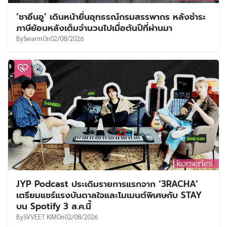
‘ชาอึนอู’ เดินหน้ายื่นอุทธรณ์กรมสรรพากร หลังชำระ
ภาษีย้อนหลังเต็มจำนวนไปเมื่อต้นปีที่ผ่านมา
By
Swarm
On
02/08/2026
JYP Podcast ประเดิมรายการแรกจาก ‘3RACHA’
เตรียมแชร์แรงบันดาลใจและโมเมนต์พิเศษกับ STAY
บน Spotify 3 ส.ค.นี้
By
SVVEET KIM
On
02/08/2026