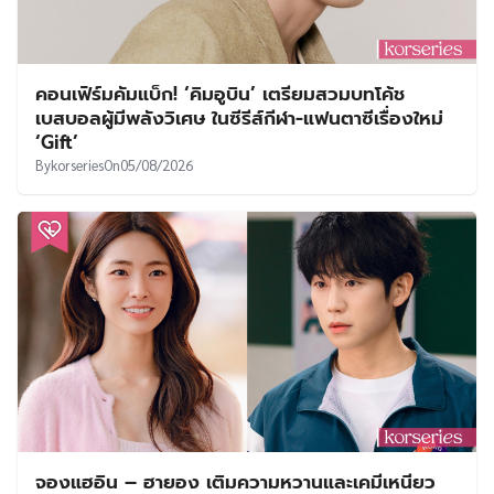
คอนเฟิร์มคัมแบ็ก! ‘คิมอูบิน’ เตรียมสวมบทโค้ช
เบสบอลผู้มีพลังวิเศษ ในซีรีส์กีฬา-แฟนตาซีเรื่องใหม่
‘Gift’
By
korseries
On
05/08/2026
จองแฮอิน – ฮายอง เติมความหวานและเคมีเหนียว