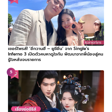
เซอร์ไพรส์! ‘อีกวานฮี – ยูชีอึน’ จาก Single’s
Inferno 3 เปิดตัวคบหาดูใจกัน พัฒนาจากพี่น้องสู่คน
รู้ใจหลังจบรายการ