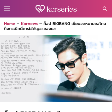
Skip
to
content
Search
Home
–
Kornews
–
ท็อป BIGBANG เขียนจดหมายขอโทษ
for:
ถึงกรณีคดีการใช้กัญชาของเขา
MA
ES
CT
EL
UTY
T
EW
US