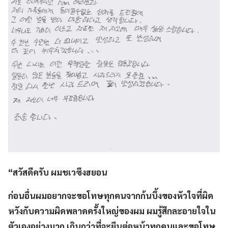
“สวัสดีครับ ผมชเวซึงฮยอน
ก่อนอื่นผมอยากจะขอโทษทุกคนจากก้นบึ้งของหัวใจที่ผิด
หวังกับความผิดพลาดครั้งใหญ่ของผม ผมรู้สึกละอายใจใน
ตัวเองอย่างมาก เกินกว่าที่จะยืนต่อหน้าทุกคนและขอโทษ