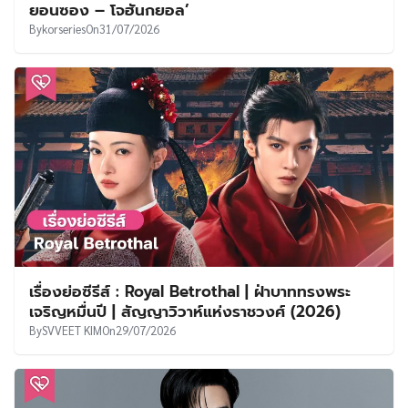
ยอนซอง – โจฮันกยอล’
By
korseries
On
31/07/2026
เรื่องย่อซีรีส์ : Royal Betrothal | ฝ่าบาททรงพระ
เจริญหมื่นปี | สัญญาวิวาห์แห่งราชวงศ์ (2026)
By
SVVEET KIM
On
29/07/2026