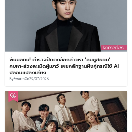
พ้นมลทิน! ตำรวจปัดตกข้อกล่าวหา ‘คิมซูฮยอน’
คบหา-ล่วงละเมิดผู้เยาว์ เผยหลักฐานฝั่งคู่กรณีใช้ AI
ปลอมแปลงเสียง
By
Swarm
On
29/07/2026