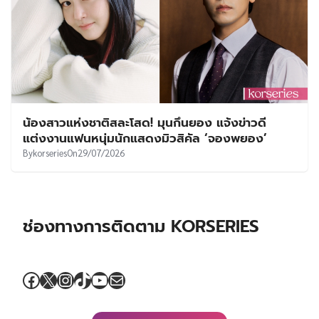
น้องสาวแห่งชาติสละโสด! มุนกึนยอง แจ้งข่าวดี
แต่งงานแฟนหนุ่มนักแสดงมิวสิคัล ‘จองพยอง’
By
korseries
On
29/07/2026
ช่องทางการติดตาม KORSERIES
Facebook
X
Instagram
TikTok
YouTube
Mail