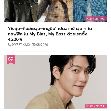
‘คังฮุน–คิมฮเยจุน–ชาอูมิน’ เปิดฉากรักวุ่น ๆ ใน
ออฟฟิศ ใน My Bias, My Boss ด้วยเรตติ้ง
4.226%
By
SVVEET KIM
On
05/08/2026