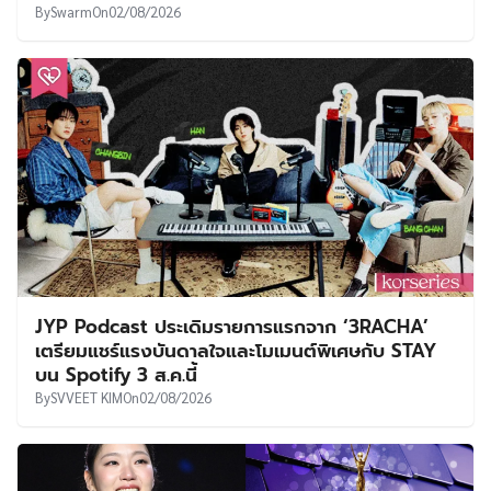
By
Swarm
On
02/08/2026
JYP Podcast ประเดิมรายการแรกจาก ‘3RACHA’
เตรียมแชร์แรงบันดาลใจและโมเมนต์พิเศษกับ STAY
บน Spotify 3 ส.ค.นี้
By
SVVEET KIM
On
02/08/2026