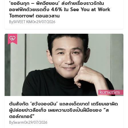
‘ซออินกุก – พัคจีฮยอน’ ส่งท้ายเรื่องราวรักใน
ออฟฟิศด้วยเรตติ้ง 4.6% ใน See You at Work
Tomorrow! ตอนอวสาน
By
SVVEET KIM
On
29/07/2026
ต้นสังกัด ‘ฮวังจองมิน’ แถลงเด็ดขาด! เตรียมเอาผิด
ผู้ปล่อยข่าวลือเท็จ เผยความจริงเป็นฝีมือของ “ส
ตอล์กเกอร์”
By
Swarm
On
29/07/2026