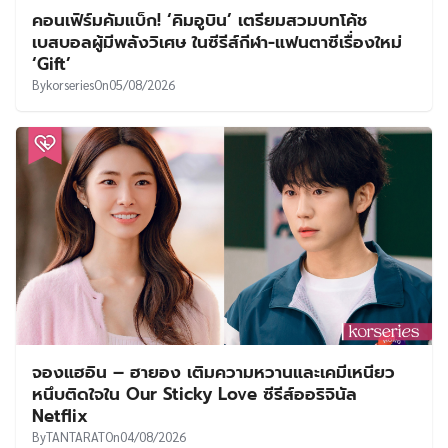
คอนเฟิร์มคัมแบ็ก! ‘คิมอูบิน’ เตรียมสวมบทโค้ช
เบสบอลผู้มีพลังวิเศษ ในซีรีส์กีฬา-แฟนตาซีเรื่องใหม่
‘Gift’
By
korseries
On
05/08/2026
จองแฮอิน – ฮายอง เติมความหวานและเคมีเหนียว
หนึบติดใจใน Our Sticky Love ซีรีส์ออริจินัล
Netflix
By
TANTARAT
On
04/08/2026