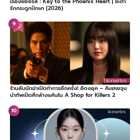
เรื่องย่อซีรีส์ : Key to the Phoenix Heart | ชะตา
รักกระดูกปักษา (2026)
ร้านลับนักฆ่าเปิดทำการอีกครั้ง! อีดงอุค – คิมฮเยจุน
นำทัพเปิดศึกล้างแค้นใน A Shop for Killers 2