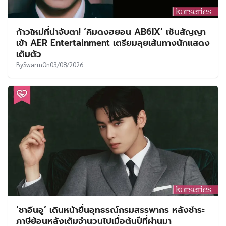
ก้าวใหม่ที่น่าจับตา! ‘คิมดงฮยอน AB6IX’ เซ็นสัญญา
เข้า AER Entertainment เตรียมลุยเส้นทางนักแสดง
เต็มตัว
By
Swarm
On
03/08/2026
‘ชาอึนอู’ เดินหน้ายื่นอุทธรณ์กรมสรรพากร หลังชำระ
ภาษีย้อนหลังเต็มจำนวนไปเมื่อต้นปีที่ผ่านมา