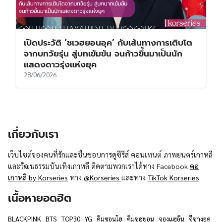
เปิดประวัติ ‘ชเวฮยอนอุค’ กับเส้นทางการเติบโต
จากบทวัยรุ่น สู่บทเข้มข้น จนก้าวขึ้นมาเป็นนัก
แสดงดาวรุ่งแห่งยุค
28/06/2026
เกี่ยวกับเรา
เว็บไซต์ของคนที่รักและชื่นชอบการดูซีรีส์ คอนเทนต์ ภาพยนตร์เกาหลี
และวัฒนธรรมบันเทิงเกาหลี ติดตามพวกเราได้ทาง Facebook
คอ
เกาหลี by Korseries
ทาง
@Korseries
และทาง
TikTok Korseries
เนื้อหายอดฮิต
BLACKPINK
BTS
TOP30
YG
คิมซอนโฮ
คิมซูฮยอน
จองแฮอิน
จีชางอุค