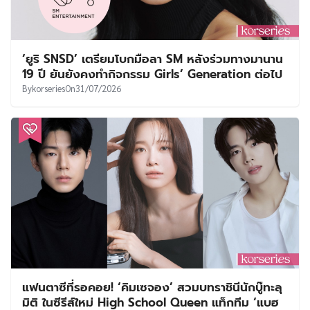
‘ยูริ SNSD’ เตรียมโบกมือลา SM หลังร่วมทางมานาน
19 ปี ยันยังคงทำกิจกรรม Girls’ Generation ต่อไป
By
korseries
On
31/07/2026
แฟนตาซีที่รอคอย! ‘คิมเซจอง’ สวมบทราชินีนักบู๊ทะลุ
มิติ ในซีรีส์ใหม่ High School Queen แท็กทีม ‘แบฮ