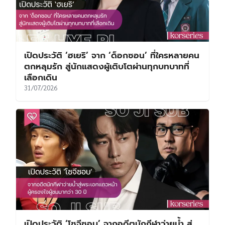
เปิดประวัติ ‘ฮเยริ’ จาก ‘ด็อกซอน’ ที่ใครหลายคน
ตกหลุมรัก สู่นักแสดงผู้เติบโตผ่านทุกบทบาทที่
เลือกเดิน
31/07/2026
เปิดประวัติ ‘โซจีซอบ’ จากอดีตนักกีฬาว่ายน้ำ สู่