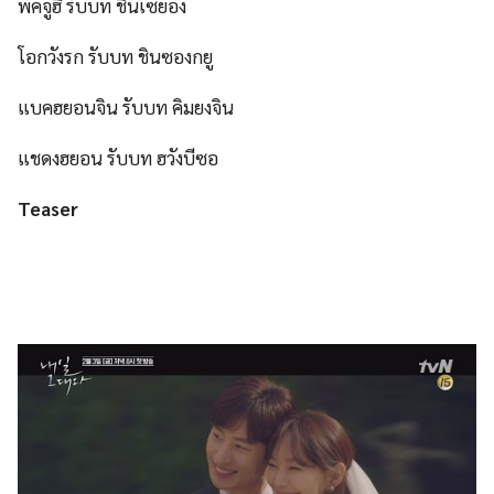
พัคจูฮี รับบท ชินเซยอง
โอกวังรก รับบท ชินซองกยู
แบคฮยอนจิน รับบท คิมยงจิน
แชดงฮยอน รับบท ฮวังบีซอ
Teaser