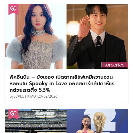
พัคอึนบิน – ยังเซจง เปิดฉากเสิร์ฟเคมีหวานชวน
หลอนใน Spooky in Love ออกสตาร์ทสัปดาห์แร
กด้วยเรตติ้ง 5.3%
By
SVVEET KIM
On
20/07/2026