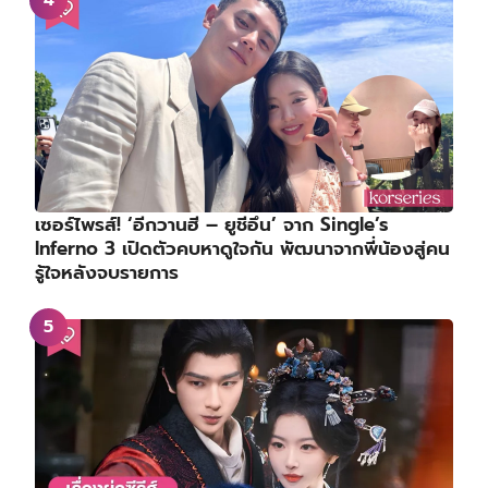
เซอร์ไพรส์! ‘อีกวานฮี – ยูชีอึน’ จาก Single’s
Inferno 3 เปิดตัวคบหาดูใจกัน พัฒนาจากพี่น้องสู่คน
รู้ใจหลังจบรายการ