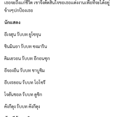
เธอจะถึงแก่ชีวิต เขาจึงตัดสินใจขอเธอแต่งงานเพื่อที่จะได้อยู่
ข้างๆปกป้องเธอ
นักแสดง
อีเจฮุน รับบท ยูโซจุน
ชินมินอา รับบท ซงมาริน
คิมเยวอน รับบท อีกอนซุก
อีจองอึน รับบท ชาบูชิม
อีบงรยอน รับบท โอโซรี
โจฮันชอล รับบท ดูชิก
คังกีดุง รับบท คังกีดุง