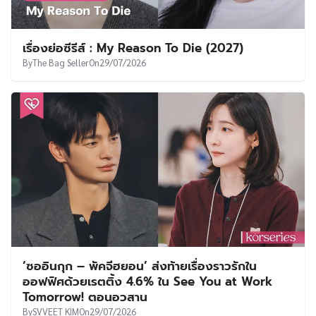
เรื่องย่อซีรีส์ : My Reason To Die (2027)
By
The Bag Seller
On
29/07/2026
‘ซออินกุก – พัคจีฮยอน’ ส่งท้ายเรื่องราวรักใน
ออฟฟิศด้วยเรตติ้ง 4.6% ใน See You at Work
Tomorrow! ตอนอวสาน
By
SVVEET KIM
On
29/07/2026