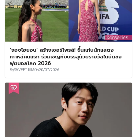
‘จองโฮยอน’ สร้างเซอร์ไพรส์! ขึ้นแท่นนักแสดง
เกาหลีคนแรก ร่วมเชิญหีบบรรจุถ้วยรางวัลในนัดชิง
ฟุตบอลโลก 2026
By
SVVEET KIM
On
20/07/2026