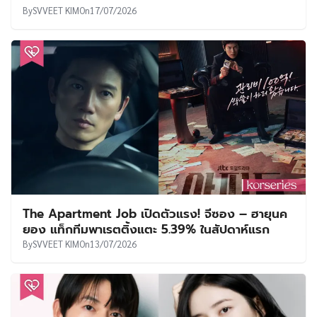
By
SVVEET KIM
On
17/07/2026
The Apartment Job เปิดตัวแรง! จีซอง – ฮายุนค
ยอง แท็กทีมพาเรตติ้งแตะ 5.39% ในสัปดาห์แรก
By
SVVEET KIM
On
13/07/2026