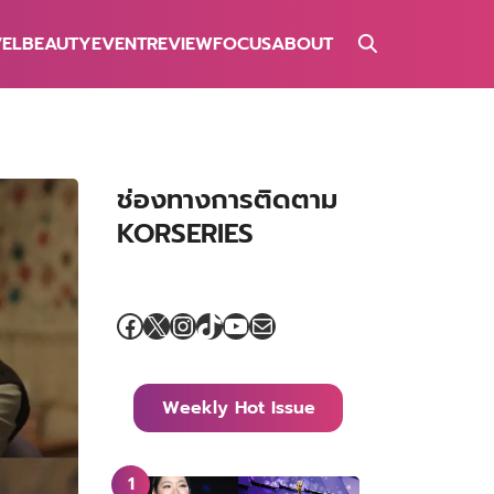
VEL
BEAUTY
EVENT
REVIEW
FOCUS
ABOUT
ช่องทางการติดตาม
KORSERIES
Facebook
X
Instagram
TikTok
YouTube
Mail
Weekly Hot Issue