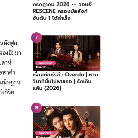
กรกฎาคม 2026 ⋯ วอนอี
RESCENE ครองบัลลังก์
อันดับ 1 ได้สำเร็จ
ยนคังฟูล
จองอี)
มา
ปดาห์
ื่อหาคำ
เรื่องย่อซีรีส์ : Overdo | หาก
วินาทีนั้นไม่พบเธอ | รักเกิน
สันนิษฐาน
แค้น (2026)
ึงชีวิต