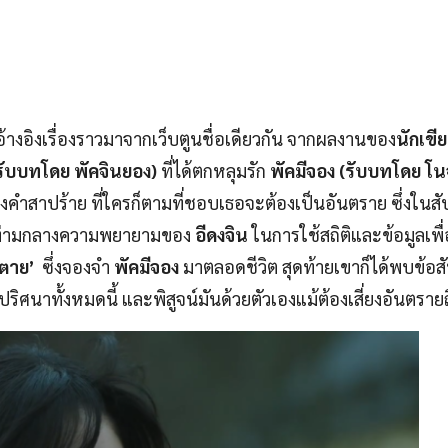
ที่อ้างอิงเรื่องราวมาจากเว็บตูนชื่อเดียวกัน จากผลงานของ
นักเขี
(รับบทโดย พัคจินยอง)
ที่ได้ตกหลุมรัก
พัคมีจอง (รับบทโดย โน
้องคำสาปร้าย ที่ใครก็ตามที่ชอบเธอจะต้องเป็นอันตราย ซึ่งในสั
ุป ท่ามกลางความพยายามของ
อีดงจิน
ในการใช้สถิติและข้อมูลเพ
ตาย’
ซึ่งจองจำ
พัคมีจอง
มาตลอดชีวิต สุดท้ายเขาก็ได้พบข้อ
ิศนาทั้งหมดนี้ และพิสูจน์มันด้วยตัวเองแม้ต้องเสี่ยงอันตรายถ