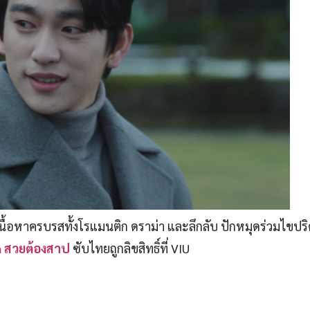
เสพเนื้อหาครบรสทั้งโรแมนติก ดราม่า และลึกลับ ปักหมุดร่วมไขป
 สวยต้องสาป
ซับไทยถูกลิขสิทธิ์ที่ VIU