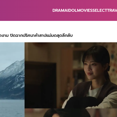
DRAMA
IDOL
MOVIES
SELECT
TRA
earch
r:
งาม ปิดฉากปริศนาคำสาปแม่มดสุดลึกลับ