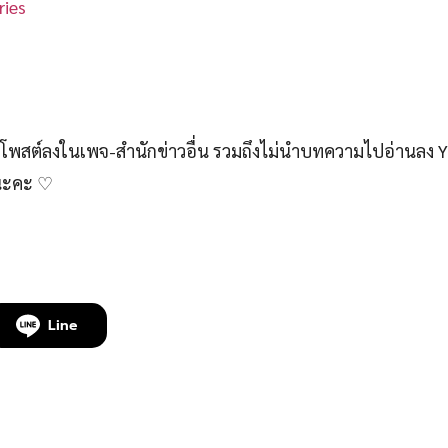
ies
สต์ลงในเพจ-สำนักข่าวอื่น รวมถึงไม่นำบทความไปอ่านลง 
์นะคะ ♡
Line