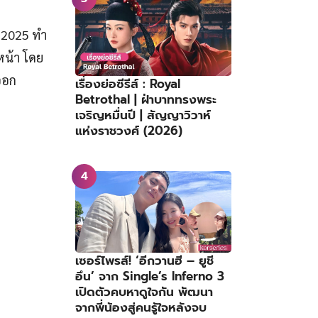
ม 2025 ทำ
นหน้า โดย
รออก
เรื่องย่อซีรีส์ : Royal
Betrothal | ฝ่าบาททรงพระ
เจริญหมื่นปี | สัญญาวิวาห์
แห่งราชวงศ์ (2026)
เซอร์ไพรส์! ‘อีกวานฮี – ยูชี
อึน’ จาก Single’s Inferno 3
เปิดตัวคบหาดูใจกัน พัฒนา
จากพี่น้องสู่คนรู้ใจหลังจบ