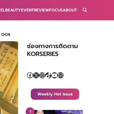
VEL
BEAUTY
EVENT
REVIEW
FOCUS
ABOUT
อง OCN
ช่องทางการติดตาม
KORSERIES
Facebook
X
Instagram
TikTok
YouTube
Mail
Weekly Hot Issue