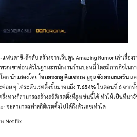
น-แฟนตาซี-ลึกลับ สร้างจากเว็บตูน Amazing Rumor เล่าเรื่อง
์’ ที่พวกเขาซ่อนตัวในฐานะพนักงานร้านบะหมี่ โดยมีภารกิจในการ
ปรโลก นำแสดงโดย
โจบยองกยู คิมเซจอง
ยูจุนซัง ยอมฮเยรัน
แล
ค่อย ๆ ไต่ระดับเรตติ้งขึ้นมาจนถึง
7.654%
ในตอนที่ 6 จากทั
ึ่งทางก็สามารถสร้างสถิติเรตติ้งที่สูงเช่นนี้ได้ ทำให้เป็นที่น่าจ
 จะสามารถทำสถิติเรตติ้งไปได้ถึงตัวเลขเท่าใด
าง Netflix