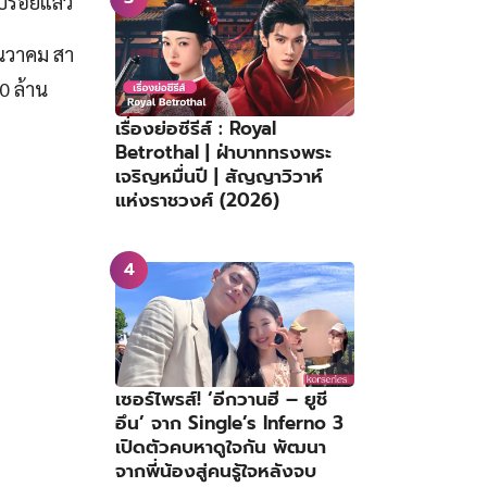
บร้อยแล้ว
ันวาคม สา
0 ล้าน
เรื่องย่อซีรีส์ : Royal
Betrothal | ฝ่าบาททรงพระ
เจริญหมื่นปี | สัญญาวิวาห์
แห่งราชวงศ์ (2026)
เซอร์ไพรส์! ‘อีกวานฮี – ยูชี
อึน’ จาก Single’s Inferno 3
เปิดตัวคบหาดูใจกัน พัฒนา
จากพี่น้องสู่คนรู้ใจหลังจบ