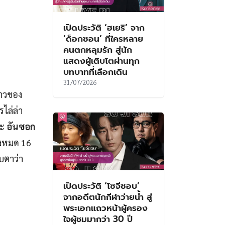
เปิดประวัติ ‘ฮเยริ’ จาก
‘ด็อกซอน’ ที่ใครหลาย
คนตกหลุมรัก สู่นัก
แสดงผู้เติบโตผ่านทุก
บทบาทที่เลือกเดิน
31/07/2026
ราวของ
ไล่ล่า
ะ
อันซอก
้งหมด 16
ับตาว่า
เปิดประวัติ ‘โซจีซอบ’
จากอดีตนักกีฬาว่ายน้ำ สู่
พระเอกแถวหน้าผู้ครอง
ใจผู้ชมมากว่า 30 ปี