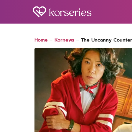
Skip
to
content
S
fo
Home
–
Kornews
–
The Uncanny Counter สร้