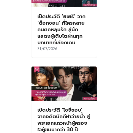
เปิดประวัติ ‘ฮเยริ’ จาก
‘ด็อกซอน’ ที่ใครหลาย
คนตกหลุมรัก สู่นัก
แสดงผู้เติบโตผ่านทุก
บทบาทที่เลือกเดิน
31/07/2026
เปิดประวัติ ‘โซจีซอบ’
จากอดีตนักกีฬาว่ายน้ำ สู่
พระเอกแถวหน้าผู้ครอง
ใจผู้ชมมากว่า 30 ปี