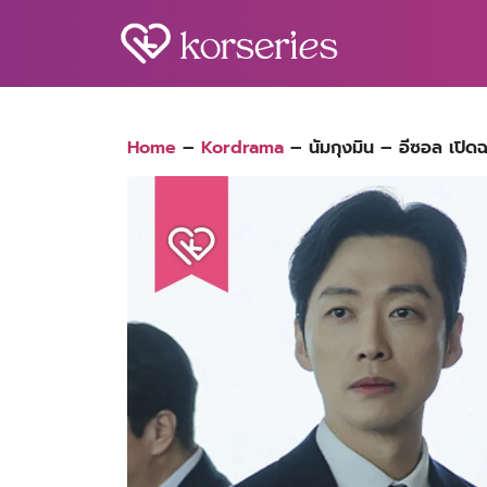
Skip
to
content
S
fo
Home
–
Kordrama
–
นัมกุงมิน – อีซอล เปิดฉ