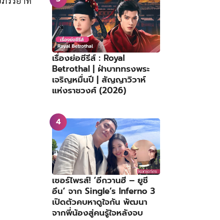
อภรรยาที่
เรื่องย่อซีรีส์ : Royal
Betrothal | ฝ่าบาททรงพระ
เจริญหมื่นปี | สัญญาวิวาห์
แห่งราชวงศ์ (2026)
เซอร์ไพรส์! ‘อีกวานฮี – ยูชี
อึน’ จาก Single’s Inferno 3
เปิดตัวคบหาดูใจกัน พัฒนา
จากพี่น้องสู่คนรู้ใจหลังจบ