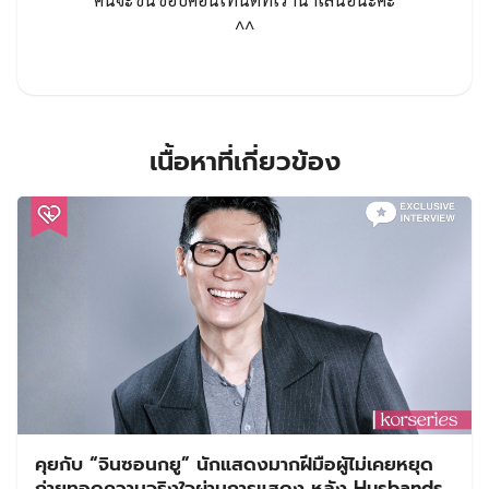
^^
เนื้อหาที่เกี่ยวข้อง
คุยกับ “จินซอนกยู” นักแสดงมากฝีมือผู้ไม่เคยหยุด
ถ่ายทอดความจริงใจผ่านการแสดง หลัง Husbands