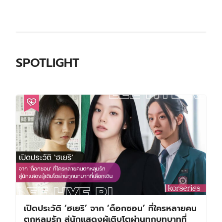
SPOTLIGHT
เปิดประวัติ ‘ฮเยริ’ จาก ‘ด็อกซอน’ ที่ใครหลายคน
ตกหลุมรัก สู่นักแสดงผู้เติบโตผ่านทุกบทบาทที่