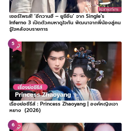
เซอร์ไพรส์! ‘อีกวานฮี – ยูชีอึน’ จาก Single’s
Inferno 3 เปิดตัวคบหาดูใจกัน พัฒนาจากพี่น้องสู่คน
รู้ใจหลังจบรายการ
เรื่องย่อซีรีส์ : Princess Zhaoyang | องค์หญิงเจา
หยาง (2026)