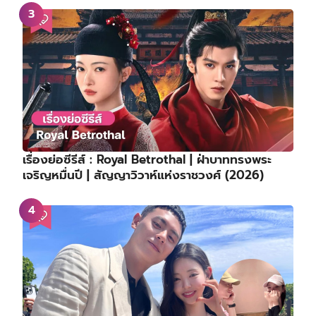
เรื่องย่อซีรีส์ : Royal Betrothal | ฝ่าบาททรงพระ
เจริญหมื่นปี | สัญญาวิวาห์แห่งราชวงศ์ (2026)