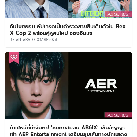
อันโบฮยอน อัปเกรดเป็นตำรวจสายสืบเต็มตัวใน Flex
X Cop 2 พร้อมคู่หูคนใหม่ จองอึนแช
By
TANTARAT
On
03/08/2026
ก้าวใหม่ที่น่าจับตา! ‘คิมดงฮยอน AB6IX’ เซ็นสัญญา
เข้า AER Entertainment เตรียมลุยเส้นทางนักแสดง