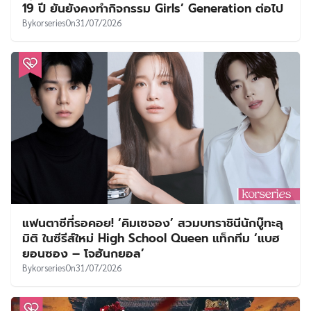
19 ปี ยันยังคงทำกิจกรรม Girls’ Generation ต่อไป
By
korseries
On
31/07/2026
แฟนตาซีที่รอคอย! ‘คิมเซจอง’ สวมบทราชินีนักบู๊ทะลุ
มิติ ในซีรีส์ใหม่ High School Queen แท็กทีม ‘แบฮ
ยอนซอง – โจฮันกยอล’
By
korseries
On
31/07/2026