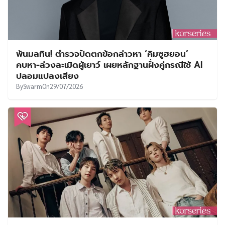
พ้นมลทิน! ตำรวจปัดตกข้อกล่าวหา ‘คิมซูฮยอน’
คบหา-ล่วงละเมิดผู้เยาว์ เผยหลักฐานฝั่งคู่กรณีใช้ AI
ปลอมแปลงเสียง
By
Swarm
On
29/07/2026