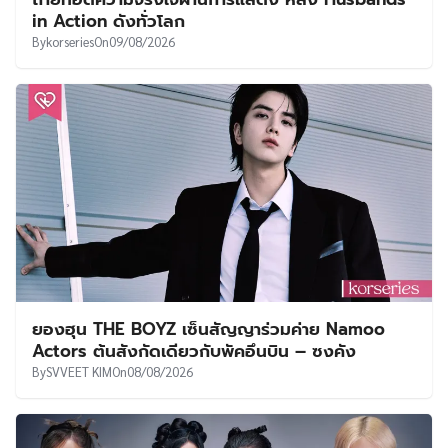
in Action ดังทั่วโลก
By
korseries
On
09/08/2026
ยองฮุน THE BOYZ เซ็นสัญญาร่วมค่าย Namoo
Actors ต้นสังกัดเดียวกับพัคอึนบิน – ซงคัง
By
SVVEET KIM
On
08/08/2026