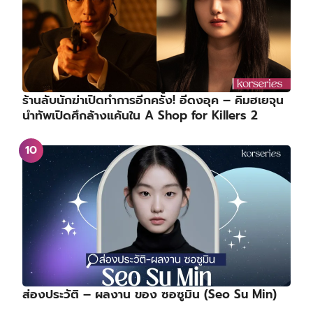
ร้านลับนักฆ่าเปิดทำการอีกครั้ง! อีดงอุค – คิมฮเยจุน
นำทัพเปิดศึกล้างแค้นใน A Shop for Killers 2
ส่องประวัติ – ผลงาน ของ ซอซูมิน (Seo Su Min)