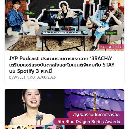
JYP Podcast ประเดิมรายการแรกจาก ‘3RACHA’
เตรียมแชร์แรงบันดาลใจและโมเมนต์พิเศษกับ STAY
บน Spotify 3 ส.ค.นี้
By
SVVEET KIM
On
02/08/2026