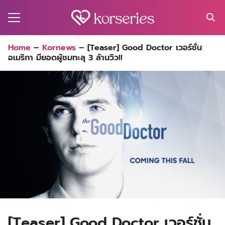
Skip
to
content
Search
Home
–
Kornews
–
[Teaser] Good Doctor เวอร์ชั่น
for:
อเมริกา มียอดผู้ชมทะลุ 3 ล้านวิว!!
MA
ES
CT
EL
UTY
T
EW
US
[Teaser] Good Doctor เวอร์ชั่น