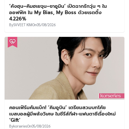
‘คังฮุน–คิมฮเยจุน–ชาอูมิน’ เปิดฉากรักวุ่น ๆ ใน
ออฟฟิศ ใน My Bias, My Boss ด้วยเรตติ้ง
4.226%
By
SVVEET KIM
On
05/08/2026
คอนเฟิร์มคัมแบ็ก! ‘คิมอูบิน’ เตรียมสวมบทโค้ช
เบสบอลผู้มีพลังวิเศษ ในซีรีส์กีฬา-แฟนตาซีเรื่องใหม่
‘Gift’
By
korseries
On
05/08/2026