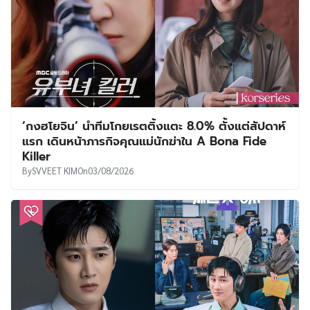
‘กงฮโยจิน’ นำทีมโกยเรตติ้งแตะ 8.0% ตั้งแต่สัปดาห์
แรก เดินหน้าภารกิจคุณแม่นักฆ่าใน A Bona Fide
Killer
By
SVVEET KIM
On
03/08/2026