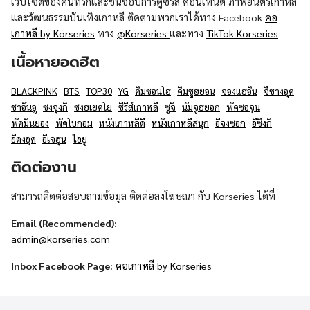
เว็บไซต์ของคนที่รักและชื่นชอบการดูซีรีส์ คอนเทนต์ ภาพยนตร์เกาหลี
และวัฒนธรรมบันเทิงเกาหลี ติดตามพวกเราได้ทาง Facebook
คอ
เกาหลี by Korseries
ทาง
@Korseries
และทาง
TikTok Korseries
เนื้อหายอดฮิต
BLACKPINK
BTS
TOP30
YG
คิมซอนโฮ
คิมซูฮยอน
จองแฮอิน
จีชางอุค
ชาอึนอู
ซงจุงกิ
ซงฮเยคโย
ซีรีส์เกาหลี
ซูจี
นัมจูฮยอก
พัคซอจุน
พัคมินยอง
พัคโบกอม
หนังเกาหลีดี
หนังเกาหลีสนุก
อีจงซอก
อีซึงกิ
อีดงอุค
อีเจฮุน
ไอยู
ติดต่องาน
สามารถติดต่อสอบถามข้อมูล ติดต่อลงโฆษณา กับ Korseries ได้ที่
Email (Recommended):
admin@korseries.com
I
nbox Facebook Page:
คอเกาหลี by Korseries