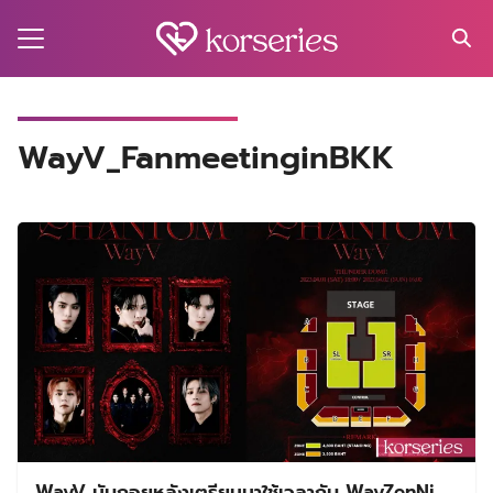
Skip
to
content
Search
for:
MA
WayV_FanmeetinginBKK
ES
CT
EL
UTY
T
EW
US
WayV นับถอยหลังเตรียมมาใช้เวลากับ WayZenNi