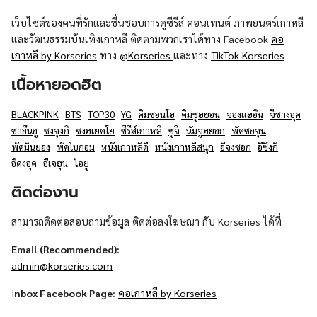
เว็บไซต์ของคนที่รักและชื่นชอบการดูซีรีส์ คอนเทนต์ ภาพยนตร์เกาหลี
และวัฒนธรรมบันเทิงเกาหลี ติดตามพวกเราได้ทาง Facebook
คอ
เกาหลี by Korseries
ทาง
@Korseries
และทาง
TikTok Korseries
เนื้อหายอดฮิต
BLACKPINK
BTS
TOP30
YG
คิมซอนโฮ
คิมซูฮยอน
จองแฮอิน
จีชางอุค
ชาอึนอู
ซงจุงกิ
ซงฮเยคโย
ซีรีส์เกาหลี
ซูจี
นัมจูฮยอก
พัคซอจุน
พัคมินยอง
พัคโบกอม
หนังเกาหลีดี
หนังเกาหลีสนุก
อีจงซอก
อีซึงกิ
อีดงอุค
อีเจฮุน
ไอยู
ติดต่องาน
สามารถติดต่อสอบถามข้อมูล ติดต่อลงโฆษณา กับ Korseries ได้ที่
Email (Recommended):
admin@korseries.com
I
nbox Facebook Page:
คอเกาหลี by Korseries