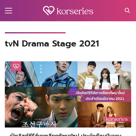
Skip
to
content
Search
for:
MA
tvN Drama Stage 2021
ES
CT
EL
UTY
T
EW
US
เปิดลิสต์ซีรีส์เกาหลียกทัพมาใหม่ ประจำเดือนมีนาคม