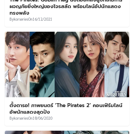
UT
ผจญภัยยิ่งใหญ่ของโจรสลัด พร้อมไลน์อัปนักแสดง
ทรงพลัง
By
korseries
On
16/12/2021
ตั้งตารอ! ภาพยนตร์ ‘The Pirates 2’ คอนเฟิร์มไลน์
อัพนักแสดงสุดปัง
By
korseries
On
18/06/2020