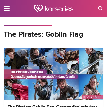
Skip
to
content
Search
for:
MA
The Pirates: Goblin Flag
ES
CT
EL
UTY
T
EW
US
The Pirates: Goblin Flag นับถอยหลังสู่บทใหม่การ