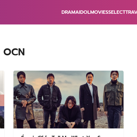
DRAMA
IDOL
MOVIES
SELECT
TRA
earch
r:
w OCN