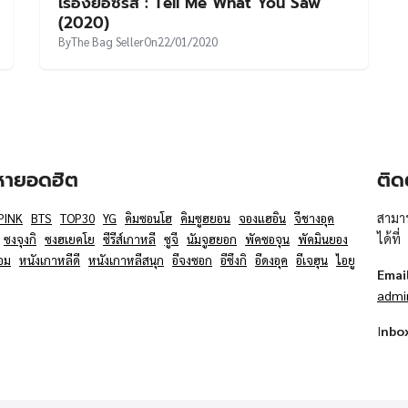
เรื่องย่อซีรีส์ : Tell Me What You Saw
(2020)
By
The Bag Seller
On
22/01/2020
อหายอดฮิต
ติด
สามาร
PINK
BTS
TOP30
YG
คิมซอนโฮ
คิมซูฮยอน
จองแฮอิน
จีชางอุค
ได้ที่
ซงจุงกิ
ซงฮเยคโย
ซีรีส์เกาหลี
ซูจี
นัมจูฮยอก
พัคซอจุน
พัคมินยอง
อม
หนังเกาหลีดี
หนังเกาหลีสนุก
อีจงซอก
อีซึงกิ
อีดงอุค
อีเจฮุน
ไอยู
Emai
admi
I
nbo