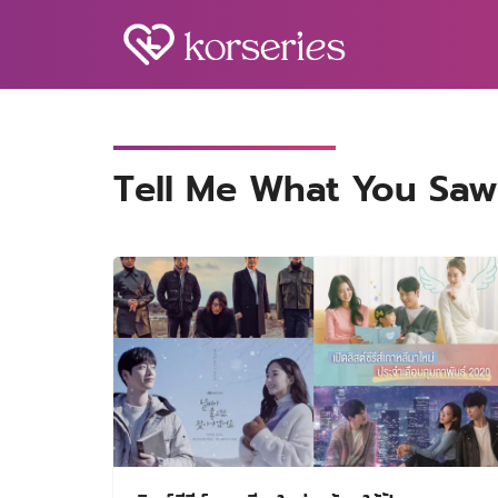
Skip
to
content
S
fo
Tell Me What You Sa