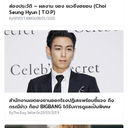
ส่องประวัติ – ผลงาน ของ ชเวซึงฮยอน (Choi
Seung Hyun | T.O.P)
By
SVVEET KIM
On
08/01/2025
สำนักงานเขตยงซานออกโรงปฏิเสธพร้อมชี้แจง ถึง
กรณีข่าว ท็อป BIGBANG ได้รับการดูแลเป็นพิเศษ
By
The Bag Seller
On
20/03/2019