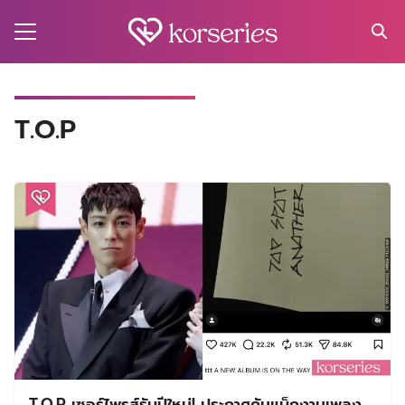
Skip
to
content
Search
for:
MA
T.O.P
ES
CT
EL
UTY
T
EW
US
T.O.P เซอร์ไพรส์รับปีใหม่! ประกาศคัมแบ็กงานเพลง