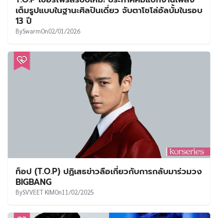
UT
เต็มรูปแบบในฐานะศิลปินเดี่ยว จับตาโซโล่อัลบั้มในรอบ
13 ปี
By
Swarm
On
02/01/2026
ท็อป (T.O.P) ปฏิเสธข่าวลือเกี่ยวกับการกลับมาร่วมวง
BIGBANG
By
SVVEET KIM
On
11/02/2025