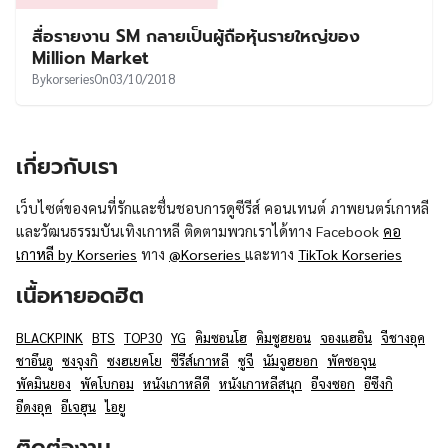
UT
สื่อรายงาน SM กลายเป็นผู้ถือหุ้นรายใหญ่ของ
Million Market
By
korseries
On
03/10/2018
เกี่ยวกับเรา
เว็บไซต์ของคนที่รักและชื่นชอบการดูซีรีส์ คอนเทนต์ ภาพยนตร์เกาหลี
และวัฒนธรรมบันเทิงเกาหลี ติดตามพวกเราได้ทาง Facebook
คอ
เกาหลี by Korseries
ทาง
@Korseries
และทาง
TikTok Korseries
เนื้อหายอดฮิต
BLACKPINK
BTS
TOP30
YG
คิมซอนโฮ
คิมซูฮยอน
จองแฮอิน
จีชางอุค
ชาอึนอู
ซงจุงกิ
ซงฮเยคโย
ซีรีส์เกาหลี
ซูจี
นัมจูฮยอก
พัคซอจุน
พัคมินยอง
พัคโบกอม
หนังเกาหลีดี
หนังเกาหลีสนุก
อีจงซอก
อีซึงกิ
อีดงอุค
อีเจฮุน
ไอยู
ติดต่องาน