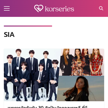
Skip
to
content
Search
for:
MA
SIA
ES
CT
EL
UTY
T
EW
US
เผยการจัดอันดับ 30 ศิลปิน-ไอดอลเกาหลี ที่มี