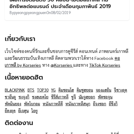
UT
อิทธิพลต่อแบรนด์ ประจำเดือนกุมภาพันธ์ 2019
By
pyeongpyeongpuen
On
08/02/2019
เกี่ยวกับเรา
เว็บไซต์ของคนที่รักและชื่นชอบการดูซีรีส์ คอนเทนต์ ภาพยนตร์เกาหลี
และวัฒนธรรมบันเทิงเกาหลี ติดตามพวกเราได้ทาง Facebook
คอ
เกาหลี by Korseries
ทาง
@Korseries
และทาง
TikTok Korseries
เนื้อหายอดฮิต
BLACKPINK
BTS
TOP30
YG
คิมซอนโฮ
คิมซูฮยอน
จองแฮอิน
จีชางอุค
ชาอึนอู
ซงจุงกิ
ซงฮเยคโย
ซีรีส์เกาหลี
ซูจี
นัมจูฮยอก
พัคซอจุน
พัคมินยอง
พัคโบกอม
หนังเกาหลีดี
หนังเกาหลีสนุก
อีจงซอก
อีซึงกิ
อีดงอุค
อีเจฮุน
ไอยู
ติดต่องาน