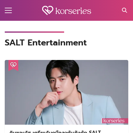
Skip
to
content
Search
for:
MA
SALT Entertainment
ES
CT
EL
UTY
T
EW
US
คิมซอนโฮ เตรียมโบกมือลาต้นสังกัด SALT