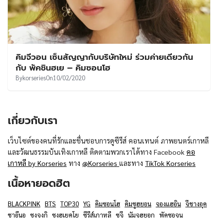
คิมจีวอน เซ็นสัญญากับบริษัทใหม่ ร่วมค่ายเดียวกัน
กับ พัคชินฮเย – คิมซอนโฮ
By
korseries
On
10/02/2020
เกี่ยวกับเรา
เว็บไซต์ของคนที่รักและชื่นชอบการดูซีรีส์ คอนเทนต์ ภาพยนตร์เกาหลี
และวัฒนธรรมบันเทิงเกาหลี ติดตามพวกเราได้ทาง Facebook
คอ
เกาหลี by Korseries
ทาง
@Korseries
และทาง
TikTok Korseries
เนื้อหายอดฮิต
BLACKPINK
BTS
TOP30
YG
คิมซอนโฮ
คิมซูฮยอน
จองแฮอิน
จีชางอุค
ชาอึนอู
ซงจุงกิ
ซงฮเยคโย
ซีรีส์เกาหลี
ซูจี
นัมจูฮยอก
พัคซอจุน