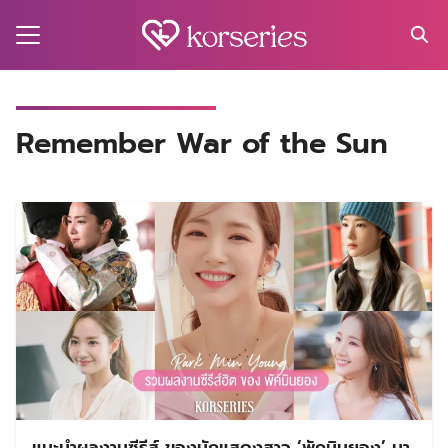
Skip
to
content
Search
for:
MA
Remember War of the Sun
ES
CT
EL
UTY
T
EW
US
แนะนำผลงานซีรีส์ ของนักแสดงสาว ‘พัคมินยอง’ มา