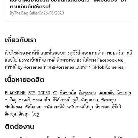
UT
ตามเก็บกันให้ครบ!
By
The Bag Seller
On
26/03/2020
เกี่ยวกับเรา
เว็บไซต์ของคนที่รักและชื่นชอบการดูซีรีส์ คอนเทนต์ ภาพยนตร์เกาหลี
และวัฒนธรรมบันเทิงเกาหลี ติดตามพวกเราได้ทาง Facebook
คอ
เกาหลี by Korseries
ทาง
@Korseries
และทาง
TikTok Korseries
เนื้อหายอดฮิต
BLACKPINK
BTS
TOP30
YG
คิมซอนโฮ
คิมซูฮยอน
จองแฮอิน
จีชางอุค
ชาอึนอู
ซงจุงกิ
ซงฮเยคโย
ซีรีส์เกาหลี
ซูจี
นัมจูฮยอก
พัคซอจุน
พัคมินยอง
พัคโบกอม
หนังเกาหลีดี
หนังเกาหลีสนุก
อีจงซอก
อีซึงกิ
อีดงอุค
อีเจฮุน
ไอยู
ติดต่องาน